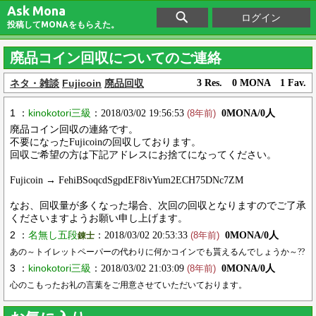
Ask Mona
ログイン
投稿してMONAをもらえた。
廃品コイン回収についてのご連絡
ネタ・雑談
Fujicoin
廃品回収
3 Res. 0 MONA 1 Fav.
1 ：
kinokotori三級
：2018/03/02 19:56:53
0MONA/0人
(8年前)
廃品コイン回収の連絡です。
不要になったFujicoinの回収しております。
回収ご希望の方は下記アドレスにお捨てになってください。
Fujicoin → FehiBSoqcdSgpdEF8ivYum2ECH75DNc7ZM
なお、回収量が多くなった場合、次回の回収となりますのでご了承
くださいますようお願い申し上げます。
2 ：
名無し五段
：2018/03/02 20:53:33
0MONA/0人
錬士
(8年前)
あの～トイレットペーパーの代わりに何かコインでも貰えるんでしょうか～??
3 ：
kinokotori三級
：2018/03/02 21:03:09
0MONA/0人
(8年前)
心のこもったお礼の言葉をご用意させていただいております。