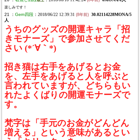
教士
(8年前)
楽しみです！
21 ：
Gem四段
：2018/06/22 12:39:31
30.02114228MONA/5
(8年前)
人
うちのグッズの開運キャラ「招
きモナーズ」で参加させてくだ
さい (*´∀｀*)
招き猫は右手をあげるとお金
を、左手をあげると人を呼ぶと
言われていますが、どちらもい
れたよくばりの開運モナーズで
す。
梵字は「手元のお金がどんどん
増える」という意味があるとい