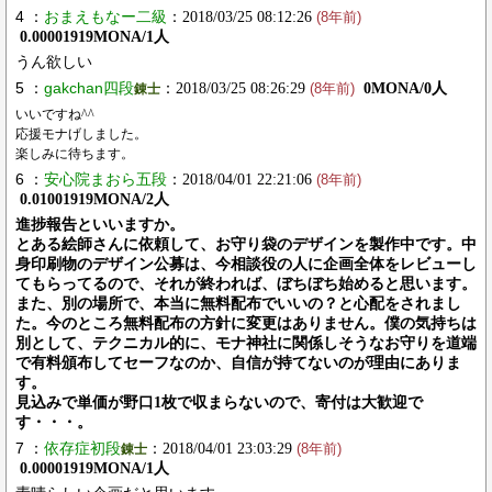
4 ：
おまえもなー二級
：2018/03/25 08:12:26
(8年前)
0.00001919MONA/1人
うん欲しい
5 ：
gakchan四段
：2018/03/25 08:26:29
0MONA/0人
錬士
(8年前)
いいですね^^
応援モナげしました。
楽しみに待ちます。
6 ：
安心院まおら五段
：2018/04/01 22:21:06
(8年前)
0.01001919MONA/2人
進捗報告といいますか。
とある絵師さんに依頼して、お守り袋のデザインを製作中です。中
身印刷物のデザイン公募は、今相談役の人に企画全体をレビューし
てもらってるので、それが終われば、ぼちぼち始めると思います。
また、別の場所で、本当に無料配布でいいの？と心配をされまし
た。今のところ無料配布の方針に変更はありません。僕の気持ちは
別として、テクニカル的に、モナ神社に関係しそうなお守りを道端
で有料頒布してセーフなのか、自信が持てないのが理由にありま
す。
見込みで単価が野口1枚で収まらないので、寄付は大歓迎で
す・・・。
7 ：
依存症初段
：2018/04/01 23:03:29
錬士
(8年前)
0.00001919MONA/1人