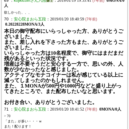
69 ：
kojikicoinさん六段
：2019/01/19 19:35:41
0MONA/0
錬士
(7年前)
人
欲しかった、、、
70 ：
安心院まおら五段
：2019/01/20 18:40:59
(7年前)
0.20228228MONA/3人
本日の御守配布にいらっしゃった方、ありがとうご
ざいました。
また、差し入れを下さった方もまた、ありがとうご
ざいました。
いらっしゃった方は10名程度で、御守にはまだまだ
残があるといった状況です。
増産は不要そうだと安心する一方で、思いの外、人
数が少なかったなと感じました。
アクティブなモナコイナーは私が感じている以上に
減ってしまったのかもしれません。
また、１MONAが500円や1000円などと盛り上がっ
てきたところで、また配布したいなと思います。
お付き合い、ありがとうございました。
71 ：
安心院まおら五段
：2019/01/20 18:41:52
0MONA/0人
(7年前)
> 70
「また」が多い・・・ｗ
また！配ります！