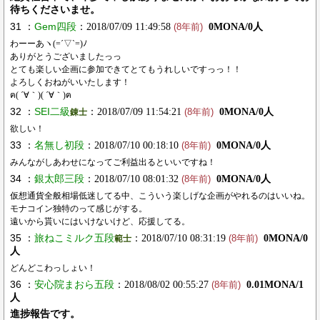
待ちくださいませ。
31 ：
Gem四段
：2018/07/09 11:49:58
0MONA/0人
(8年前)
わーーあヽ(=´▽`=)ﾉ
ありがとうございましたっっ
とても楽しい企画に参加できてとてもうれしいですっっ！！
よろしくおねがいいたします！
ฅ( ´∀｀)( ´∀｀)ฅ
32 ：
SEI二級
：2018/07/09 11:54:21
0MONA/0人
錬士
(8年前)
欲しい！
33 ：
名無し初段
：2018/07/10 00:18:10
0MONA/0人
(8年前)
みんながしあわせになってご利益出るといいですね！
34 ：
銀太郎三段
：2018/07/10 08:01:32
0MONA/0人
(8年前)
仮想通貨全般相場低迷してる中、こういう楽しげな企画がやれるのはいいね。
モナコイン独特のって感じがする。
遠いから貰いにはいけないけど、応援してる。
35 ：
旅ねこミルク五段
：2018/07/10 08:31:19
0MONA/0
範士
(8年前)
人
どんどこわっしょい！
36 ：
安心院まおら五段
：2018/08/02 00:55:27
0.01MONA/1
(8年前)
人
進捗報告です。