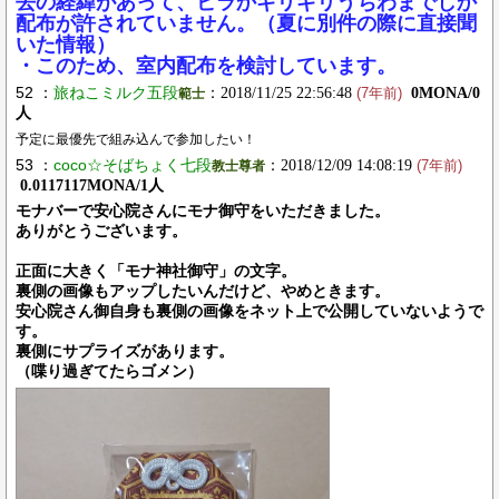
去の経緯があって、ビラかギリギリうちわまでしか
配布が許されていません。（夏に別件の際に直接聞
いた情報）
・このため、室内配布を検討しています。
52 ：
旅ねこミルク五段
：2018/11/25 22:56:48
0MONA/0
範士
(7年前)
人
予定に最優先で組み込んで参加したい！
53 ：
coco☆そばちょく七段
：2018/12/09 14:08:19
教士尊者
(7年前)
0.0117117MONA/1人
モナバーで安心院さんにモナ御守をいただきました。
ありがとうございます。
正面に大きく「モナ神社御守」の文字。
裏側の画像もアップしたいんだけど、やめときます。
安心院さん御自身も裏側の画像をネット上で公開していないようで
す。
裏側にサプライズがあります。
（喋り過ぎてたらゴメン）