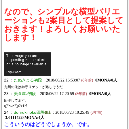
なので、シンプルな横型バリエ
ーションも2案目として提案して
おきます！よろしくお願いいた
します！
22 ：
たぬきまる初段
：2018/06/22 16:53:07
0MONA/0人
(8年前)
九州の俺は御守りゲットが難しそうだ
23 ：
美食屋♪初段
：2018/06/22 17:20:59
0MONA/0人
(8年前)
応援してます。
q(*･ω･*)pﾌｧｲﾄ!
24 ：
dorirukinoko四段
：2018/06/23 10:25:49
錬士
(8年前)
3.01114228MONA/4人
こういうのはどうでしょうか、です。