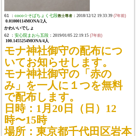
61 ：
coco☆そばちょく七段
：2018/12/12 19:33:39
教士尊者
(7年前)
0.01000114MONA/2人
かわいいでしょ
62 ：
安心院まおら五段
：2019/01/05 22:19:15
(7年前)
100.1455254MONA/4人
モナ神社御守の配布につ
いてお知らせします。
モナ神社御守の「赤の
み」を一人に１つを無料
で配布します。
日時：1月20日（日）12
時〜15時
場所：東京都千代田区岩本