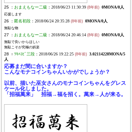
25 ：
おまえもなー二級
：2018/06/23 11:30:39
0MONA/0人
(8年前)
応援します
26 ：
匿名初段
：2018/06/24 20:35:28
0MONA/0人
(8年前)
無駄な物
27 ：
おまえもなー二級
：2018/06/24 20:46:14
0MONA/0人
(8年前)
無駄で良いからほしい
無駄こそが究極の娯楽
28 ：
ﾂｷﾊｺﾋﾞ三段
：2018/06/26 19:22:25
3.02114228MONA/5
(8年前)
人
応募まだ間に合いますか？
こんなモナコインちゃんいかがでしょうか？
以前、描いた巫女さんのモナコインちゃんをグレス
ケール化しました。
「招福萬来」 招福→福を招く。萬来→人が来る。