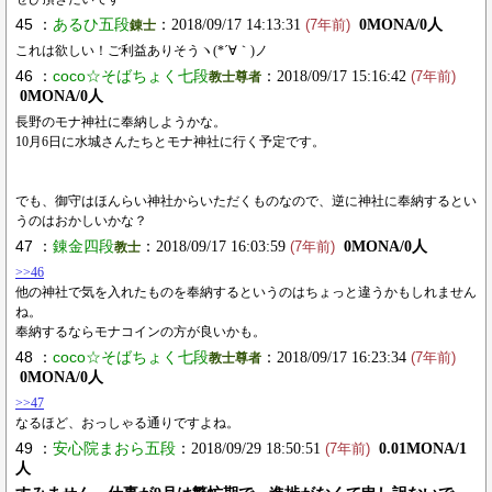
45 ：
あるひ五段
：2018/09/17 14:13:31
0MONA/0人
錬士
(7年前)
これは欲しい！ご利益ありそうヽ(*´∀｀)ノ
46 ：
coco☆そばちょく七段
：2018/09/17 15:16:42
教士尊者
(7年前)
0MONA/0人
長野のモナ神社に奉納しようかな。
10月6日に水城さんたちとモナ神社に行く予定です。
でも、御守はほんらい神社からいただくものなので、逆に神社に奉納するとい
うのはおかしいかな？
47 ：
錬金四段
：2018/09/17 16:03:59
0MONA/0人
教士
(7年前)
>>46
他の神社で気を入れたものを奉納するというのはちょっと違うかもしれません
ね。
奉納するならモナコインの方が良いかも。
48 ：
coco☆そばちょく七段
：2018/09/17 16:23:34
教士尊者
(7年前)
0MONA/0人
>>47
なるほど、おっしゃる通りですよね。
49 ：
安心院まおら五段
：2018/09/29 18:50:51
0.01MONA/1
(7年前)
人