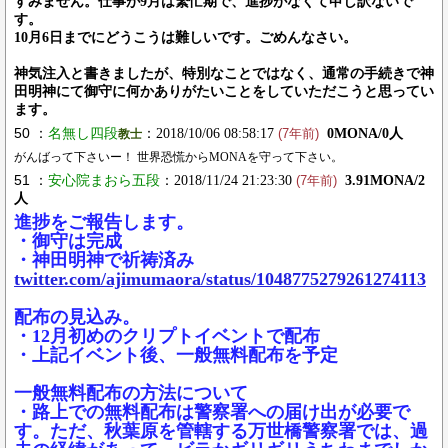
すみません。仕事が9月は繁忙期で、進捗がなくて申し訳ないで
す。
10月6日までにどうこうは難しいです。ごめんなさい。
神気注入と書きましたが、特別なことではなく、通常の手続きで神
田明神にて御守に何かありがたいことをしていただこうと思ってい
ます。
50 ：
名無し四段
：2018/10/06 08:58:17
0MONA/0人
教士
(7年前)
がんばって下さいー！ 世界恐慌からMONAを守って下さい。
51 ：
安心院まおら五段
：2018/11/24 21:23:30
3.91MONA/2
(7年前)
人
進捗をご報告します。
・御守は完成
・神田明神で祈祷済み
twitter.com/ajimumaora/status/1048775279261274113
配布の見込み。
・12月初めのクリプトイベントで配布
・上記イベント後、一般無料配布を予定
一般無料配布の方法について
・路上での無料配布は警察署への届け出が必要で
す。ただ、秋葉原を管轄する万世橋警察署では、過