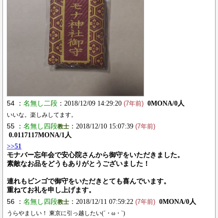
54 ：
名無し二段
：2018/12/09 14:29:20
0MONA/0人
(7年前)
いいな。楽しみしてます。
55 ：
名無し四段
：2018/12/10 15:07:39
教士
(7年前)
0.0117117MONA/1人
>>51
モナバー忘年会で安心院さんから御守をいただきました。
素敵なお品をどうもありがとうございました！
連れもビンゴで御守をいただきとても喜んでいます。
重ねてお礼を申し上げます。
56 ：
名無し四段
：2018/12/11 07:59:22
0MONA/0人
教士
(7年前)
うらやましい！ 東京に引っ越したい(´・ω・`)