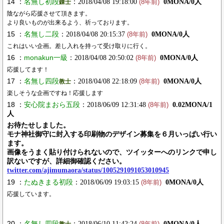
14 ：
名無し初段
：2018/04/08 19:18:00
0MONA/0人
錬士
(8年前)
陰ながら応援させて頂きます。
より良いものが出来るよう、祈っております。
15 ：
名無し二段
：2018/04/08 20:15:37
0MONA/0人
(8年前)
これはいい企画。差し入れを持って受け取りに行く。
16 ：
monakun一級
：2018/04/08 20:50:02
0MONA/0人
(8年前)
応援してます！
17 ：
名無し四段
：2018/04/08 22:18:09
0MONA/0人
教士
(8年前)
楽しそうな企画ですね！応援します
18 ：
安心院まおら五段
：2018/06/09 12:31:48
0.02MONA/1
(8年前)
人
お待たせしました。
モナ神社御守に封入する印刷物のデザイン募集を６月いっぱい行い
ます。
画像をうまく貼り付けられないので、ツイッターへのリンクで申し
訳ないですが、詳細御確認ください。
twitter.com/ajimumaora/status/1005291091053010945
19 ：
たぬきまる初段
：2018/06/09 19:03:15
0MONA/0人
(8年前)
応援しています。
20 ：
名無し四段
：2018/06/10 11:42:24
0MONA/0人