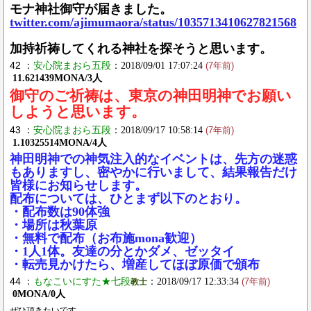
モナ神社御守が届きました。
twitter.com/ajimumaora/status/1035713410627821568
加持祈祷してくれる神社を探そうと思います。
42 ：
安心院まおら五段
：2018/09/01 17:07:24
(7年前)
11.621439MONA/3人
御守のご祈祷は、東京の神田明神でお願い
しようと思います。
43 ：
安心院まおら五段
：2018/09/17 10:58:14
(7年前)
1.10325514MONA/4人
神田明神での神気注入的なイベントは、先方の迷惑
もありますし、密やかに行いまして、結果報告だけ
皆様にお知らせします。
配布については、ひとまず以下のとおり。
・配布数は90体強
・場所は秋葉原
・無料で配布（お布施mona歓迎）
・1人1体。友達の分とかダメ、ゼッタイ
・転売見かけたら、増産してほぼ原価で頒布
44 ：
もなこいにすた★七段
：2018/09/17 12:33:34
教士
(7年前)
0MONA/0人
ぜひ頂きたいです