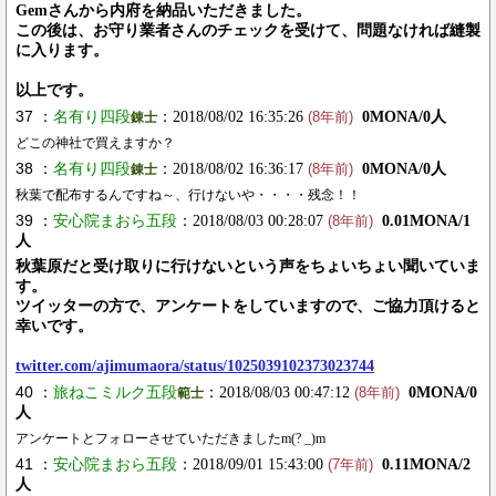
Gemさんから内府を納品いただきました。
この後は、お守り業者さんのチェックを受けて、問題なければ縫製
に入ります。
以上です。
37 ：
名有り四段
：2018/08/02 16:35:26
0MONA/0人
錬士
(8年前)
どこの神社で買えますか？
38 ：
名有り四段
：2018/08/02 16:36:17
0MONA/0人
錬士
(8年前)
秋葉で配布するんですね～、行けないや・・・・残念！！
39 ：
安心院まおら五段
：2018/08/03 00:28:07
0.01MONA/1
(8年前)
人
秋葉原だと受け取りに行けないという声をちょいちょい聞いていま
す。
ツイッターの方で、アンケートをしていますので、ご協力頂けると
幸いです。
twitter.com/ajimumaora/status/1025039102373023744
40 ：
旅ねこミルク五段
：2018/08/03 00:47:12
0MONA/0
範士
(8年前)
人
アンケートとフォローさせていただきましたm(? _)m
41 ：
安心院まおら五段
：2018/09/01 15:43:00
0.11MONA/2
(7年前)
人