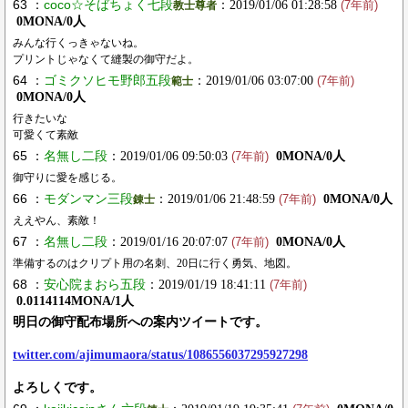
63 ：
coco☆そばちょく七段
：2019/01/06 01:28:58
教士尊者
(7年前)
0MONA/0人
みんな行くっきゃないね。
プリントじゃなくて縫製の御守だよ。
64 ：
ゴミクソヒモ野郎五段
：2019/01/06 03:07:00
範士
(7年前)
0MONA/0人
行きたいな
可愛くて素敵
65 ：
名無し二段
：2019/01/06 09:50:03
0MONA/0人
(7年前)
御守りに愛を感じる。
66 ：
モダンマン三段
：2019/01/06 21:48:59
0MONA/0人
錬士
(7年前)
ええやん、素敵！
67 ：
名無し二段
：2019/01/16 20:07:07
0MONA/0人
(7年前)
準備するのはクリプト用の名刺、20日に行く勇気、地図。
68 ：
安心院まおら五段
：2019/01/19 18:41:11
(7年前)
0.0114114MONA/1人
明日の御守配布場所への案内ツイートです。
twitter.com/ajimumaora/status/1086556037295927298
よろしくです。