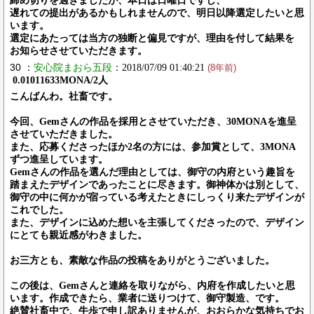
締め切りを過ぎましたが、本日は日曜日ですし、
遅れての提出があるかもしれませんので、明日以降選定したいと思
います。
選定にあたっては当方の独断と偏見ですが、理由を付して結果を
お知らせさせていただきます。
30 ：
安心院まおら五段
：2018/07/09 01:40:21
(8年前)
0.01011633MONA/2人
こんばんわ。社畜です。
今回、Gemさんの作品を採用とさせていただき、30MONAを進呈
させていただきました。
また、応募くださったほか2名の方には、参加賞として、3MONA
ずつ進呈しています。
Gemさんの作品を選んだ理由としては、御守の内府という趣旨を
踏まえたデザインであったことに尽きます。御神体かは別として、
御守の中に何かが宿っている考えたときにしっくり来たデザインが
これでした。
また、デザインに込めた想いを主張してくださったので、デザイン
にとても親近感がわきました。
お三方とも、素敵な作品の投稿をありがとうございました。
この後は、Gemさんと連絡を取りながら、内府を作成したいと思
います。作成できたら、業者に送りつけて、御守製造、です。
絶賛社畜中で、牛歩で申し訳ありませんが、おおらかな気持ちでお