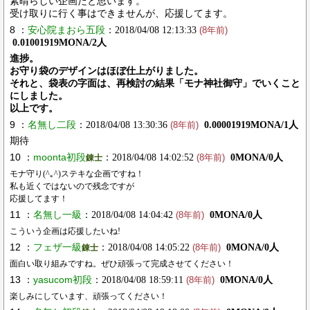
素晴らしい企画だと思います。
受け取りに行く事はできませんが、応援してます。
8 ：
安心院まおら五段
：2018/04/08 12:13:33
(8年前)
0.01001919MONA/2人
進捗。
お守り袋のデザインはほぼ仕上がりました。
それと、袋表の字面は、再検討の結果「モナ神社御守」でいくこと
にしました。
以上です。
9 ：
名無し二段
：2018/04/08 13:30:36
0.00001919MONA/1人
(8年前)
期待
10 ：
moonta初段
：2018/04/08 14:02:52
0MONA/0人
錬士
(8年前)
モナ守り(^｡^)ステキな企画ですね！
私も近くではないので残念ですが
応援してます！
11 ：
名無し一級
：2018/04/08 14:04:42
0MONA/0人
(8年前)
こういう企画は応援したいね!
12 ：
フェザ一級
：2018/04/08 14:05:22
0MONA/0人
錬士
(8年前)
面白い取り組みですね。ぜひ頑張って完成させてください！
13 ：
yasucom初段
：2018/04/08 18:59:11
0MONA/0人
(8年前)
楽しみにしています、頑張ってください！