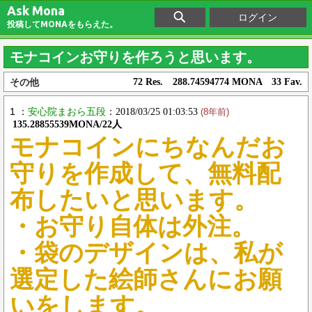
Ask Mona
ログイン
投稿してMONAをもらえた。
モナコインお守りを作ろうと思います。
その他
72 Res. 288.74594774 MONA 33 Fav.
1 ：
安心院まおら五段
：2018/03/25 01:03:53
(8年前)
135.28855539MONA/22人
モナコインにちなんだお
守りを作成して、無料配
布したいと思います。
・お守り自体は外注。
・袋のデザインは、私が
選定した絵師さんにお願
いをします。