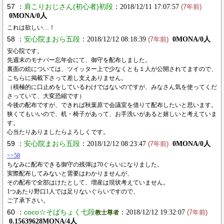
57 ：
肩こりおじさん(初心者)初段
：2018/12/11 17:07:57
(7年前)
0MONA/0人
これは欲しい…！
58 ：
安心院まおら五段
：2018/12/12 08:18:39
0MONA/0人
(7年前)
安心院です。
先週末のモナバー忘年会にて、御守を配布しました。
裏面の絵については、ツイッター上で少なくとも１人が公開されてますので、
こちらに掲載下さって差し支えありません。
（積極的に口止めをしているわけではないのですが、みなさん気を使ってくだ
さっていて、大変恐縮です）
今後の配布ですが、できれば秋葉原で会議室を借りて配布したいと思います。
狭くてもいいので、机・椅子があって、お手洗いがあると嬉しいと考えていま
す。
心当たりありましたらよろしくです。
59 ：
安心院まおら五段
：2018/12/12 08:23:47
0MONA/0人
(7年前)
>>58
ちなみに配布できる御守の残弾は70ぐらいになりました。
実際配布してみないと需要はわかりませんが、
その配布で全部はけたとして、増産は現状考えていません。
1つあたり野口1人では足りないぐらいですので、
ご了承下さい。
60 ：
coco☆そばちょく七段
：2018/12/12 19:32:07
教士尊者
(7年前)
0.15639628MONA/4人