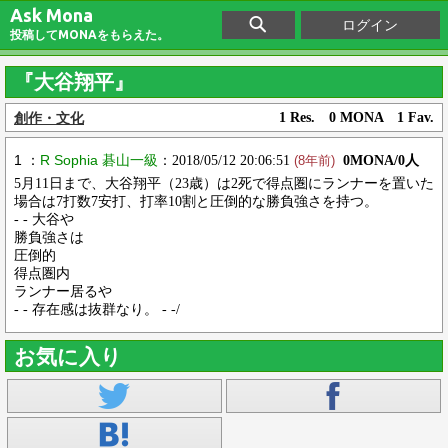
Ask Mona
ログイン
投稿してMONAをもらえた。
『大谷翔平』
創作・文化
1 Res. 0 MONA 1 Fav.
1 ：
R Sophia 碁山一級
：2018/05/12 20:06:51
0MONA/0人
(8年前)
5月11日まで、大谷翔平（23歳）は2死で得点圏にランナーを置いた
場合は7打数7安打、打率10割と圧倒的な勝負強さを持つ。
- - 大谷や
勝負強さは
圧倒的
得点圏内
ランナー居るや
- - 存在感は抜群なり。 - -/
お気に入り