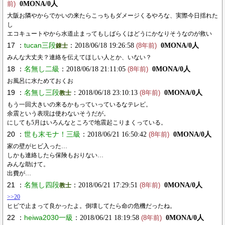
0MONA/0人
前)
大阪お隣やからでかいの来たらこっちもダメージくるやろな、実際今日揺れた
し
エコキュートやから水道止まってもしばらくはどうにかなりそうなのが救い
17 ：
tucan三段
：2018/06/18 19:26:58
0MONA/0人
錬士
(8年前)
みんな大丈夫？連絡を伝えてほしい人とか、いない？
18 ：
名無し二級
：2018/06/18 21:11:05
0MONA/0人
(8年前)
お風呂に水ためておくお
19 ：
名無し三段
：2018/06/18 23:10:13
0MONA/0人
教士
(8年前)
もう一回大きいの来るかもっていっているなテレビ。
余震という表現は使わないそうだが。
にしても5月はいろんなところで地震起こりまくっている。
20 ：
世も末モナ！三級
：2018/06/21 16:50:42
0MONA/0人
(8年前)
家の壁がヒビ入った…
しかも連絡したら保険もおりない…
みんな助けて。
出費が…
21 ：
名無し四段
：2018/06/21 17:29:51
0MONA/0人
教士
(8年前)
>>20
ヒビで止まって良かったよ。倒壊してたら命の危機だったね。
22 ：
heiwa2030一級
：2018/06/21 18:19:58
0MONA/0人
(8年前)