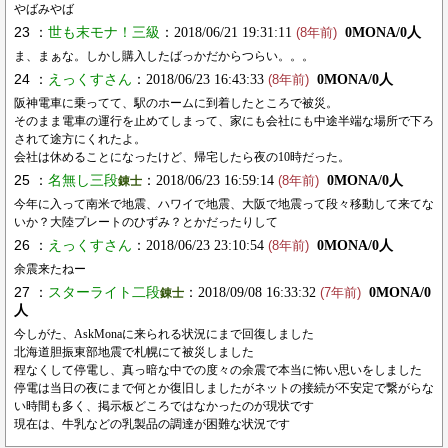
やばみやば
23 ：
世も末モナ！三級
：2018/06/21 19:31:11
0MONA/0人
(8年前)
ま、まぁな。しかし購入したばっかだからつらい。。。
24 ：
えっくすさん
：2018/06/23 16:43:33
0MONA/0人
(8年前)
阪神電車に乗ってて、駅のホームに到着したところで被災。
そのまま電車の運行を止めてしまって、家にも会社にも中途半端な場所で下ろ
されて途方にくれたよ。
会社は休めることになったけど、帰宅したら夜の10時だった。
25 ：
名無し三段
：2018/06/23 16:59:14
0MONA/0人
錬士
(8年前)
今年に入って南米で地震、ハワイで地震、大阪で地震って段々移動して来てな
いか？大陸プレートのひずみ？とかだったりして
26 ：
えっくすさん
：2018/06/23 23:10:54
0MONA/0人
(8年前)
余震来たねー
27 ：
スターライト二段
：2018/09/08 16:33:32
0MONA/0
錬士
(7年前)
人
今しがた、AskMonaに来られる状況にまで回復しました
北海道胆振東部地震で札幌にて被災しました
程なくして停電し、真っ暗な中での度々の余震で本当に怖い思いをしました
停電は当日の夜にまで何とか復旧しましたがネットの接続が不安定で繋がらな
い時間も多く、掲示板どころではなかったのが現状です
現在は、牛乳などの乳製品の調達が困難な状況です