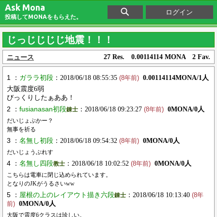
Ask Mona
ログイン
投稿してMONAをもらえた。
じっじじじじ地震！！！
ニュース
27 Res. 0.00114114 MONA 2 Fav.
1 ：
ガララ初段
：2018/06/18 08:55:35
0.00114114MONA/1人
(8年前)
大阪震度6弱
びっくりしたぁああ！
2 ：
fusianasan初段
：2018/06/18 09:23:27
0MONA/0人
錬士
(8年前)
だいじょぶかー？
無事を祈る
3 ：
名無し初段
：2018/06/18 09:54:32
0MONA/0人
(8年前)
だいじょうぶれす
4 ：
名無し四段
：2018/06/18 10:02:52
0MONA/0人
教士
(8年前)
こちらは電車に閉じ込められています。
となりのJKがうるさいww
5 ：
屋根の上のレイアウト描き六段
：2018/06/18 10:13:40
錬士
(8年
0MONA/0人
前)
大阪で震度6クラスは珍しい。