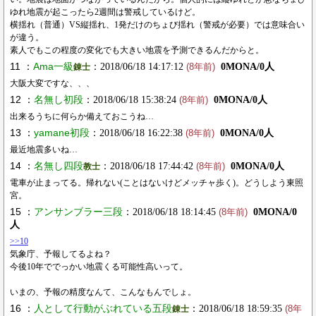
ゆれ地震が起こったら2週間は警戒しているけど。
横揺れ（普通）VS縦揺れ、1発だけのちょび揺れ（警戒が必要）では意味合い
が違う。
素人でもこの程度の変化でも大きい地震を予測できるんだからと。
11 ：
Ama一級
：2018/06/18 14:17:12
0MONA/0人
錬士
(8年前)
大阪大変ですな、、、
12 ：
名無し初段
：2018/06/18 15:38:24
0MONA/0人
(8年前)
出来るうちに何らか備えておこうね…
13 ：
yamane初段
：2018/06/18 16:22:38
0MONA/0人
(8年前)
最近地震多いね…
14 ：
名無し四段
：2018/06/18 17:44:42
0MONA/0人
教士
(8年前)
電車が止まってる。帰れない(ことはないけどメッチャ歩く)。どうしよう東照
宮。
15 ：
アンサンブラー三段
：2018/06/18 18:14:45
0MONA/0
(8年前)
人
>>10
気象庁、予報してるよね？
今後10年ででっかい地震くる可能性高いって。
いまの、予報の精度なんて、こんなもんでしょ。
16 ：
人として行動がぶれている五段
：2018/06/18 18:59:35
錬士
(8年