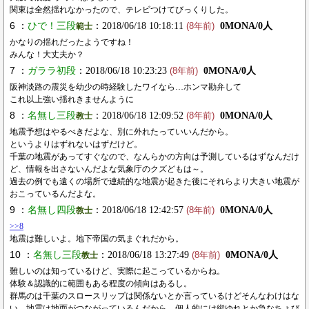
関東は全然揺れなかったので、テレビつけてびっくりした。
6 ：
ひで！三段
：2018/06/18 10:18:11
0MONA/0人
範士
(8年前)
かなりの揺れだったようですね！
みんな！大丈夫か？
7 ：
ガララ初段
：2018/06/18 10:23:23
0MONA/0人
(8年前)
阪神淡路の震災を幼少の時経験したワイなら…ホンマ勘弁して
これ以上強い揺れきませんように
8 ：
名無し三段
：2018/06/18 12:09:52
0MONA/0人
教士
(8年前)
地震予想はやるべきだよな、別に外れたっていいんだから。
というよりはずれないはずだけど。
千葉の地震があってすぐなので、なんらかの方向は予測しているはずなんだけ
ど、情報を出さないんだよな気象庁のクズどもは～。
過去の例でも遠くの場所で連続的な地震が起きた後にそれらより大きい地震が
おこっているんだよな。
9 ：
名無し四段
：2018/06/18 12:42:57
0MONA/0人
教士
(8年前)
>>8
地震は難しいよ。地下帝国の気まぐれだから。
10 ：
名無し三段
：2018/06/18 13:27:49
0MONA/0人
教士
(8年前)
難しいのは知っているけど、実際に起こっているからね。
体験＆認識的に範囲もある程度の傾向はあるし。
群馬のは千葉のスロースリップは関係ないとか言っているけどそんなわけはな
い。地震は地面がつながっているんだから。個人的には縦ゆれとか急なちょび