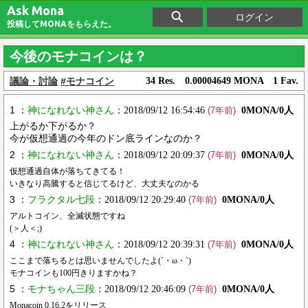
Ask Mona
ログイン
投稿してMONAをもらえた。
今後のモナコインは？
議論・討論
#モナコイン
34 Res. 0.00004649 MONA 1 Fav.
1 ：
神になれない神さん
：2018/09/12 16:54:46
0MONA/0人
(7年前)
上がるか下がるか？
今が仮想通過の今年のドン底ラインなのか？
2 ：
神になれない神さん
：2018/09/12 20:09:37
0MONA/0人
(7年前)
仮想通過自体が落ちてきてる！
いきなり高騰すると信じてるけど、大丈夫なのかる
3 ：
フラクタル七段
：2018/09/12 20:29:40
0MONA/0人
(7年前)
アルトコイン、全滅状態ですね
(＞人＜;)
4 ：
神になれない神さん
：2018/09/12 20:39:31
0MONA/0人
(7年前)
ここまで落ちるとは思いませんでしたよ(´・ω・`)
モナコインも100円きりますかね？
5 ：
モナちゃん三段
：2018/09/12 20:46:09
0MONA/0人
(7年前)
Monacoin 0.16.2をリリース