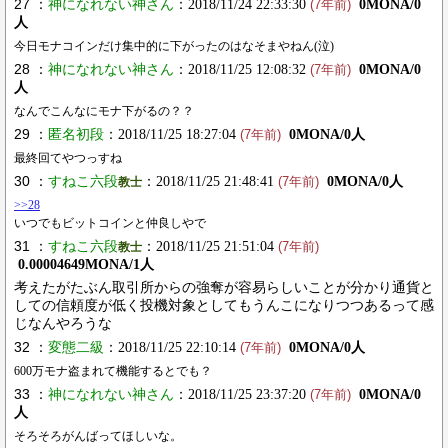
27 ：
神になれない神さん
：2018/11/24 22:33:30
0MONA/0
(7年前)
人
今日モナコインだけ集中的に下がったのはなそまやねん(泣)
28 ：
神になれない神さん
：2018/11/25 12:08:32
0MONA/0
(7年前)
人
なんでこんなにモナ下がるの？？
29 ：
匿名初段
：2018/11/25 18:27:04
0MONA/0人
(7年前)
最終回てやつっすね
30 ：
すねこ六段
：2018/11/25 21:48:41
0MONA/0人
教士
(7年前)
>>28
いつでもビットコインと仲良しやで
31 ：
すねこ六段
：2018/11/25 21:51:04
教士
(7年前)
0.00004649MONA/1人
考えたがたぶん取引所からの強奪が容易らしいことが分かり通貨と
しての信頼度が低く投機対象としてもうんこになりつつあるって感
じなんやろうな
32 ：
変態二級
：2018/11/25 22:10:14
0MONA/0人
(7年前)
600万モナ盗まれて機能するとでも？
33 ：
神になれない神さん
：2018/11/25 23:37:20
0MONA/0
(7年前)
人
そろそろがんばってほしいな。