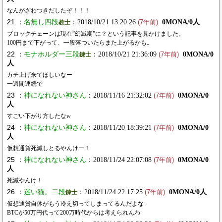
なんがざわつきだしたぞ！！！
21 ：
名無し四段
：2018/10/21 13:20:26
0MONA/0人
教士
(7年前)
ブロックチェーンは現在”幻滅期”に？という記事を見かけました。
100円まで下がって、一段落ついたらまた上がるかも。
22 ：
モナホルダー三段
：2018/10/21 21:36:09
0MONA/0
錬士
(7年前)
人
カチ上げ来てほしいなー
一週間連続で
23 ：
神になれない神さん
：2018/11/16 21:32:02
0MONA/0
(7年前)
人
すごい下がり方したなw
24 ：
神になれない神さん
：2018/11/20 18:39:21
0MONA/0
(7年前)
人
仮想通貨死滅しとるやんけー！
25 ：
神になれない神さん
：2018/11/24 22:07:08
0MONA/0
(7年前)
人
死滅やんけ！
26 ：
迷い猫。二段
：2018/11/24 22:17:25
0MONA/0人
錬士
(7年前)
仮想通貨自体がもう冷え切ってしまってるんだよな
BTCが50万円代って200万時代からは考えられんわ