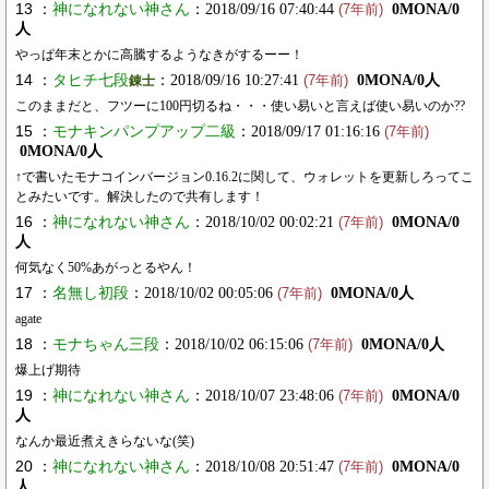
13 ：
神になれない神さん
：2018/09/16 07:40:44
0MONA/0
(7年前)
人
やっぱ年末とかに高騰するようなきがするーー！
14 ：
タヒチ七段
：2018/09/16 10:27:41
0MONA/0人
錬士
(7年前)
このままだと、フツーに100円切るね・・・使い易いと言えば使い易いのか??
15 ：
モナキンパンプアップ二級
：2018/09/17 01:16:16
(7年前)
0MONA/0人
↑で書いたモナコインバージョン0.16.2に関して、ウォレットを更新しろってこ
とみたいです。解決したので共有します！
16 ：
神になれない神さん
：2018/10/02 00:02:21
0MONA/0
(7年前)
人
何気なく50%あがっとるやん！
17 ：
名無し初段
：2018/10/02 00:05:06
0MONA/0人
(7年前)
agate
18 ：
モナちゃん三段
：2018/10/02 06:15:06
0MONA/0人
(7年前)
爆上げ期待
19 ：
神になれない神さん
：2018/10/07 23:48:06
0MONA/0
(7年前)
人
なんか最近煮えきらないな(笑)
20 ：
神になれない神さん
：2018/10/08 20:51:47
0MONA/0
(7年前)
人