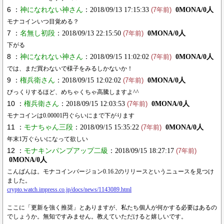
6 ：
神になれない神さん
：2018/09/13 17:15:33
0MONA/0人
(7年前)
モナコインいつ目覚める？
7 ：
名無し初段
：2018/09/13 22:15:50
0MONA/0人
(7年前)
下がる
8 ：
神になれない神さん
：2018/09/15 11:02:02
0MONA/0人
(7年前)
では、まだ買わないで様子をみるしかないか！
9 ：
権兵衛さん
：2018/09/15 12:02:02
0MONA/0人
(7年前)
びっくりするほど、めちゃくちゃ高騰しますよ^^
10 ：
権兵衛さん
：2018/09/15 12:03:53
0MONA/0人
(7年前)
モナコインは0.00001円ぐらいにまで下がります
11 ：
モナちゃん三段
：2018/09/15 15:35:22
0MONA/0人
(7年前)
年末1万ぐらいになって欲しい
12 ：
モナキンパンプアップ二級
：2018/09/15 18:27:17
(7年前)
0MONA/0人
こんばんは。モナコインバージョン0.16.2のリリースというニュースを見つけ
ました。
crypto.watch.impress.co.jp/docs/news/1143089.html
ここに「更新を強く推奨」とありますが、私たち個人が何かする必要はあるの
でしょうか。無知ですみません。教えていただけると嬉しいです。