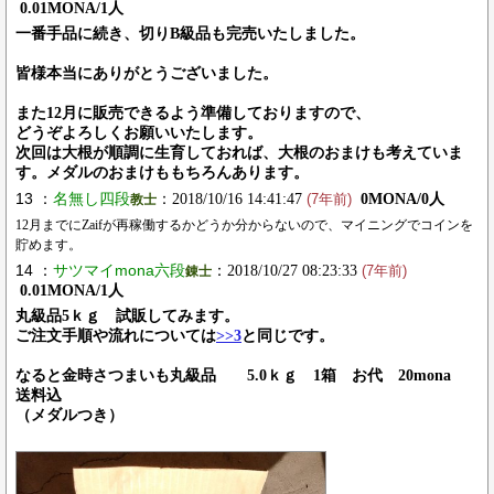
0.01MONA/1人
一番手品に続き、切りB級品も完売いたしました。
皆様本当にありがとうございました。
また12月に販売できるよう準備しておりますので、
どうぞよろしくお願いいたします。
次回は大根が順調に生育しておれば、大根のおまけも考えていま
す。メダルのおまけももちろんあります。
13 ：
名無し四段
：2018/10/16 14:41:47
0MONA/0人
教士
(7年前)
12月までにZaifが再稼働するかどうか分からないので、マイニングでコインを
貯めます。
14 ：
サツマイmona六段
：2018/10/27 08:23:33
錬士
(7年前)
0.01MONA/1人
丸級品5ｋｇ 試販してみます。
ご注文手順や流れについては
>>3
と同じです。
なると金時さつまいも丸級品 5.0ｋｇ 1箱 お代 20mona
送料込
（メダルつき）