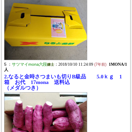
5 ：
サツマイmona六段
：2018/10/10 11:24:09
1MONA/1
錬士
(7年前)
人
2.なると金時さつまいも切りB級品 5.0ｋｇ 1
箱 お代 17mona 送料込
（メダルつき）