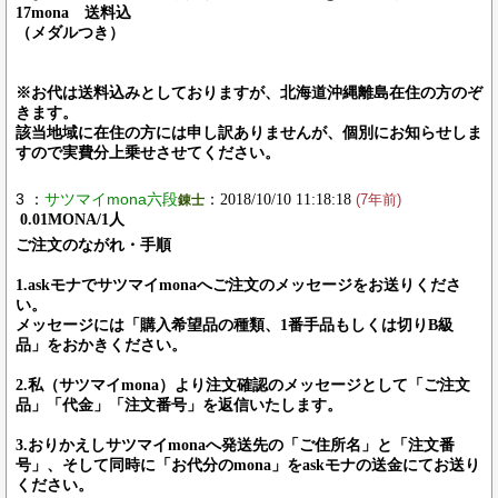
17mona 送料込
（メダルつき）
※お代は送料込みとしておりますが、北海道沖縄離島在住の方のぞ
きます。
該当地域に在住の方には申し訳ありませんが、個別にお知らせしま
すので実費分上乗せさせてください。
3 ：
サツマイmona六段
：2018/10/10 11:18:18
錬士
(7年前)
0.01MONA/1人
ご注文のながれ・手順
1.askモナでサツマイmonaへご注文のメッセージをお送りくださ
い。
メッセージには「購入希望品の種類、1番手品もしくは切りB級
品」をおかきください。
2.私（サツマイmona）より注文確認のメッセージとして「ご注文
品」「代金」「注文番号」を返信いたします。
3.おりかえしサツマイmonaへ発送先の「ご住所名」と「注文番
号」、そして同時に「お代分のmona」をaskモナの送金にてお送り
ください。