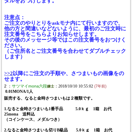
ダルをおつけします。
注意点：
ご注文のやりとりをaskモナ内にて行いますので、
他の方と間違いなどないように、最初のご注文時に
注文番号をこちらよりお知らせします。
その後のメッセージ等ではこの注文番号をおつけく
ださい。
（ご住所名とご注文番号を合わせてダブルチェック
します）
>>2
以降にご注文の手順や、さつまいもの画像をの
せます。
2 ：
サツマイmona六段
：2018/10/10 10:55:02
錬士
(7年前)
0.01MONA/1人
販売する、なると金時さつまいもは２種類です。
1.なると金時さつまいも1番手品 5.0ｋｇ 1箱 お代
25mona 送料込
（コインケース、メダルつき）
2.なると金時さつまいも切りB級品 5.0ｋｇ 1箱 お代