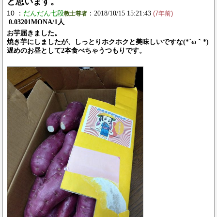
と思います。
10 ：
だんだん七段
：2018/10/15 15:21:43
教士尊者
(7年前)
0.03201MONA/1人
お芋届きました。
焼き芋にしましたが、しっとりホクホクと美味しいですな(*´ω｀*)
遅めのお昼として2本食べちゃうつもりです。