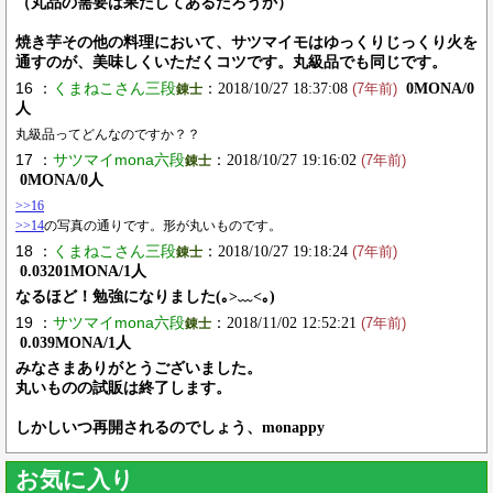
（丸品の需要は果たしてあるだろうか）
焼き芋その他の料理において、サツマイモはゆっくりじっくり火を
通すのが、美味しくいただくコツです。丸級品でも同じです。
16 ：
くまねこさん三段
：2018/10/27 18:37:08
0MONA/0
錬士
(7年前)
人
丸級品ってどんなのですか？？
17 ：
サツマイmona六段
：2018/10/27 19:16:02
錬士
(7年前)
0MONA/0人
>>16
>>14
の写真の通りです。形が丸いものです。
18 ：
くまねこさん三段
：2018/10/27 19:18:24
錬士
(7年前)
0.03201MONA/1人
なるほど！勉強になりました(｡>﹏<｡)
19 ：
サツマイmona六段
：2018/11/02 12:52:21
錬士
(7年前)
0.039MONA/1人
みなさまありがとうございました。
丸いものの試販は終了します。
しかしいつ再開されるのでしょう、monappy
お気に入り