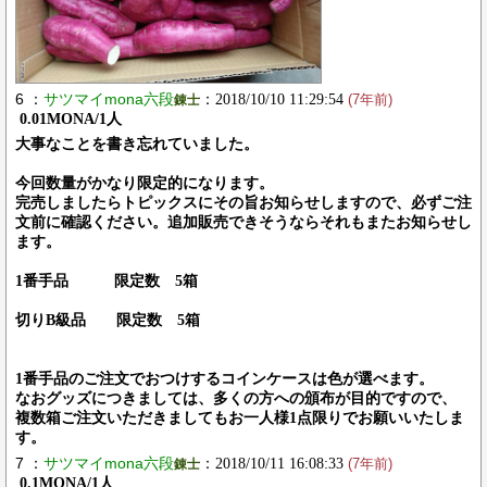
6 ：
サツマイmona六段
：2018/10/10 11:29:54
錬士
(7年前)
0.01MONA/1人
大事なことを書き忘れていました。
今回数量がかなり限定的になります。
完売しましたらトピックスにその旨お知らせしますので、必ずご注
文前に確認ください。追加販売できそうならそれもまたお知らせし
ます。
1番手品 限定数 5箱
切りB級品 限定数 5箱
1番手品のご注文でおつけするコインケースは色が選べます。
なおグッズにつきましては、多くの方への頒布が目的ですので、
複数箱ご注文いただきましてもお一人様1点限りでお願いいたしま
す。
7 ：
サツマイmona六段
：2018/10/11 16:08:33
錬士
(7年前)
0.1MONA/1人