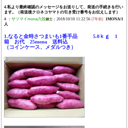
4.私より最終確認のメッセージをお送りして、発送の手続きを行い
ます。（発送後クロネコヤマトの引き受け番号をお伝えします）
4 ：
サツマイmona六段
：2018/10/10 11:22:56
1MONA/1
錬士
(7年前)
人
1.なると金時さつまいも1番手品 5.0ｋｇ 1
箱 お代 25mona 送料込
（コインケース、メダルつき）