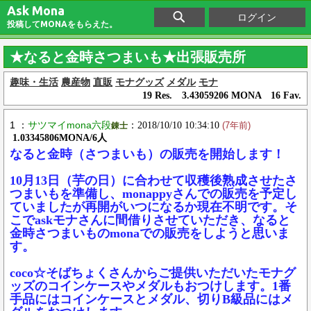
Ask Mona
ログイン
投稿してMONAをもらえた。
★なると金時さつまいも★出張販売所
趣味・生活
農産物
直販
モナグッズ
メダル
モナ
19 Res. 3.43059206 MONA 16 Fav.
1 ：
サツマイmona六段
：2018/10/10 10:34:10
錬士
(7年前)
1.03345806MONA/6人
なると金時（さつまいも）の販売を開始します！
10月13日（芋の日）に合わせて収穫後熟成させたさ
つまいもを準備し、monappyさんでの販売を予定し
ていましたが再開がいつになるか現在不明です。そ
こでaskモナさんに間借りさせていただき、なると
金時さつまいものmonaでの販売をしようと思いま
す。
coco☆そばちょくさんからご提供いただいたモナグ
ッズのコインケースやメダルもおつけします。1番
手品にはコインケースとメダル、切りB級品にはメ