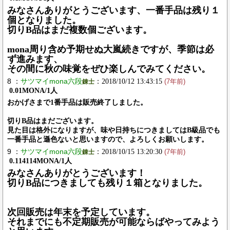
みなさんありがとうございます、一番手品は残り１
個となりました。
切りB品はまだ複数個ございます。
mona周り含め予期せぬ大嵐続きですが、季節は必
ず進みます、
その間に秋の味覚をぜひ楽しんでみてください。
8 ：
サツマイmona六段
：2018/10/12 13:43:15
錬士
(7年前)
0.01MONA/1人
おかげさまで1番手品は販売終了しました。
切りB品はまだございます。
見た目は格外になりますが、味や日持ちにつきましてはB級品でも
一番手品と遜色ないと思いますので、よろしくお願いします。
9 ：
サツマイmona六段
：2018/10/15 13:20:30
錬士
(7年前)
0.114114MONA/1人
みなさんありがとうございます！
切りB品につきましても残り１箱となりました。
次回販売は年末を予定しています。
それまでにも不定期販売が可能ならばやってみよう