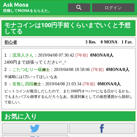
Ask Mona
ログイン
投稿してMONAをもらえた。
モナコインは100円手前くらいまでいくと予想
してる
初心者
3 Res. 0 MONA 1 Fav.
1 ：
流浪人さん
：2019/04/08 07:30:42
0MONA/0人
(7年前)
2400円まで頑張ってください^_^
2 ：
こたつむり一級
：2019/04/08 18:58:06
0MONA/0人
錬士
(7年前)
半減期には1万いってほしいなあ
3 ：
名無し四段
：2019/04/08 21:03:34
0MONA/0人
教士
(7年前)
ビットコインが復活しだしたので、また1000円オーバーになる日がくるかも。
でもまたバブル崩壊するんだろうなあ。投資対象としての仮想通貨から脱却し
て欲しい。
お気に入り