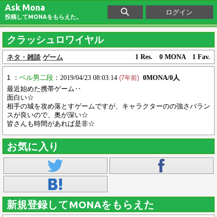
Ask Mona
ログイン
投稿してMONAをもらえた。
クラッシュロワイヤル
ネタ・雑談
ゲーム
1 Res. 0 MONA 1 Fav.
1 ：
ベル男二段
：2019/04/23 08:03:14
0MONA/0人
(7年前)
最近始めた携帯ゲーム‥
面白い☆
相手の城を攻め落とすゲームですが、キャラクターのの強さバラン
スが良いので、奥が深い☆
皆さんも時間があれば是非☆
お気に入り
新規登録してMONAをもらえた