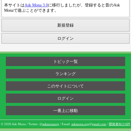
本サイトは
Ask Mona 3.0
に移行しましたが、登録すると昔のAsk
Monaで遊ぶことができます。
新規登録
ログイン
トピック一覧
ランキング
このサイトについて
ログイン
一番上に移動
© 2026 Ask Mona / Twitter:
@askmonaorg
/ Email:
askmona.org@gmail.com
/
開発者向けAPI