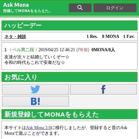
Ask Mona
ログイン
投稿してMONAをもらえた。
ハッピーデー
ネタ・雑談
1 Res. 0 MONA 1 Fav.
1 ：
ベル男二段
：2019/04/25 12:46:21
0MONA/0人
(7年前)
友達が次々と結婚していくぞー☆
令和の時代もこれで安泰だな☆
お気に入り
新規登録してMONAをもらえた
本サイトは
Ask Mona 3.0
に移行しましたが、登録すると昔のAsk
Monaで遊ぶことができます。