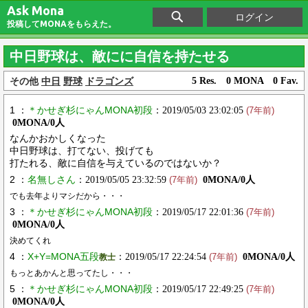
Ask Mona
ログイン
投稿してMONAをもらえた。
中日野球は、敵にに自信を持たせる
その他
中日
野球
ドラゴンズ
5 Res. 0 MONA 0 Fav.
1 ：
＊かせぎ杉にゃんMONA初段
：2019/05/03 23:02:05
(7年前)
0MONA/0人
なんかおかしくなった
中日野球は、打てない、投げても
打たれる、敵に自信を与えているのではないか？
2 ：
名無しさん
：2019/05/05 23:32:59
0MONA/0人
(7年前)
でも去年よりマシだから・・・
3 ：
＊かせぎ杉にゃんMONA初段
：2019/05/17 22:01:36
(7年前)
0MONA/0人
決めてくれ
4 ：
X+Y=MONA五段
：2019/05/17 22:24:54
0MONA/0人
教士
(7年前)
もっとあかんと思ってたし・・・
5 ：
＊かせぎ杉にゃんMONA初段
：2019/05/17 22:49:25
(7年前)
0MONA/0人