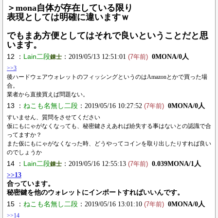
＞mona自体が存在している限り
表現としては明確に違いますｗ
でもまあ方便としてはそれで良いということだと思
います。
12 ：
Lain二段
：2019/05/13 12:51:01
0MONA/0人
錬士
(7年前)
>>3
後ハードウェアウォレットのフィッシングというのはAmazonとかで買った場
合。
業者から直接買えば問題ない。
13 ：
ねこも名無し二段
：2019/05/16 10:27:52
0MONA/0人
(7年前)
すいません、質問をさせてください
仮にもにゃがなくなっても、秘密鍵さえあれば紛失する事はないとの認識で合
ってますか？
また仮にもにゃがなくなった時、どうやってコインを取り出したりすれば良い
のでしょうか
14 ：
Lain二段
：2019/05/16 12:55:13
0.039MONA/1人
錬士
(7年前)
>>13
合っています。
秘密鍵を他のウォレットにインポートすればいいんです。
15 ：
ねこも名無し二段
：2019/05/16 13:01:10
0MONA/0人
(7年前)
>>14