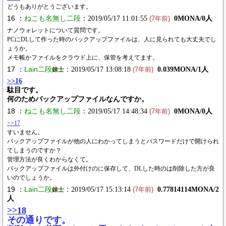
どうもありがとうございます。
16 ：
ねこも名無し二段
：2019/05/17 11:01:55
0MONA/0人
(7年前)
ナノウォレットについて質問です。
PCにDLして作った時のバックアップファイルは、人に見られても大丈夫でし
ょうか。
メモ帳かファイルをクラウド上に、保管を考えてます。
17 ：
Lain二段
：2019/05/17 13:08:18
0.039MONA/1人
錬士
(7年前)
>>16
駄目です。
何のためバックアップファイルなんですか。
18 ：
ねこも名無し二段
：2019/05/17 14:48:34
0MONA/0人
(7年前)
>>17
すいません。
バックアップファイルが他の人にわかってしまうとパスワードだけで開けられ
てしまうのですか？
管理方法が良くわからなくて。
バックアップファイルは外付けのに保存して、DLした時のは削除した方が良
いのでしょうか。
19 ：
Lain二段
：2019/05/17 15:13:14
0.77814114MONA/2
錬士
(7年前)
人
>>18
その通りです。