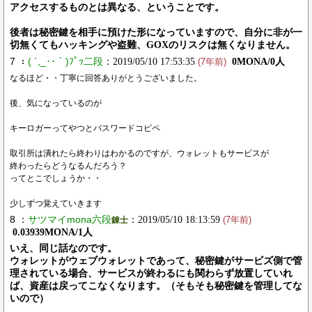
アクセスするものとは異なる、ということです。
後者は秘密鍵を相手に預けた形になっていますので、自分に非が一
切無くてもハッキングや盗難、GOXのリスクは無くなりません。
7 ：
( ´,_‥｀)ﾌﾟｯ二段
：2019/05/10 17:53:35
0MONA/0人
(7年前)
なるほど・・丁寧に回答ありがとうございました。
後、気になっているのが
キーロガーってやつとパスワードコピペ
取引所は潰れたら終わりはわかるのですが、ウォレットもサービスが
終わったらどうなるんだろう？
ってとこでしょうか・・
少しずつ覚えていきます
8 ：
サツマイmona六段
：2019/05/10 18:13:59
錬士
(7年前)
0.03939MONA/1人
いえ、同じ話なのです。
ウォレットがウェブウォレットであって、秘密鍵がサービズ側で管
理されている場合、サービスが終わるにも関わらず放置していれ
ば、資産は戻ってこなくなります。（そもそも秘密鍵を管理してな
いので）