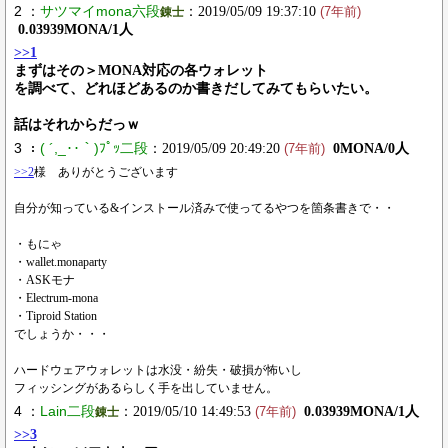
2 ：
サツマイmona六段
：2019/05/09 19:37:10
錬士
(7年前)
0.03939MONA/1人
>>1
まずはその＞MONA対応の各ウォレット
を調べて、どれほどあるのか書きだしてみてもらいたい。
話はそれからだっｗ
3 ：
( ´,_‥｀)ﾌﾟｯ二段
：2019/05/09 20:49:20
0MONA/0人
(7年前)
>>2
様 ありがとうございます
自分が知っている&インストール済みで使ってるやつを箇条書きで・・
・もにゃ
・wallet.monaparty
・ASKモナ
・Electrum-mona
・Tiproid Station
でしょうか・・・
ハードウェアウォレットは水没・紛失・破損が怖いし
フィッシングがあるらしく手を出していません。
4 ：
Lain二段
：2019/05/10 14:49:53
0.03939MONA/1人
錬士
(7年前)
>>3