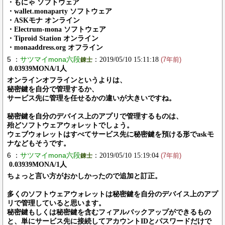
・もにゃ ソフトウェア
・wallet.monaparty ソフトウェア
・ASKモナ オンライン
・Electrum-mona ソフトウェア
・Tiproid Station オンライン
・monaaddress.org オフライン
5 ：
サツマイmona六段
：2019/05/10 15:11:18
錬士
(7年前)
0.03939MONA/1人
オンラインオフラインというよりは、
秘密鍵を自分で管理するか、
サービス先に管理を任せるかの違いが大きいですね。
秘密鍵を自分のデバイス上のアプリで管理するものは、
殆どソフトウェアウォレットでしょう。
ウェブウォレットはすべてサービス先に秘密鍵を預ける形でaskモ
ナなどもそうです。
6 ：
サツマイmona六段
：2019/05/10 15:19:04
錬士
(7年前)
0.03939MONA/1人
ちょっと言い方がおかしかったので追加と訂正。
多くのソフトウェアウォレットは秘密鍵を自分のデバイス上のアプ
リで管理していると思います。
秘密鍵もしくは秘密鍵を含むフィアルバックアップができるもの
と、単にサービス先に接続してアカウントIDとパスワードだけで