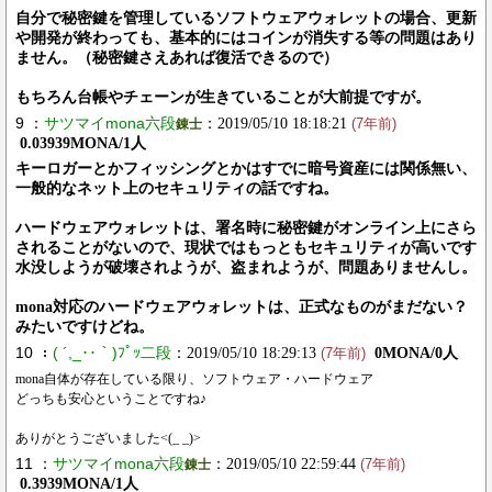
自分で秘密鍵を管理しているソフトウェアウォレットの場合、更新
や開発が終わっても、基本的にはコインが消失する等の問題はあり
ません。（秘密鍵さえあれば復活できるので）
もちろん台帳やチェーンが生きていることが大前提ですが。
9 ：
サツマイmona六段
：2019/05/10 18:18:21
錬士
(7年前)
0.03939MONA/1人
キーロガーとかフィッシングとかはすでに暗号資産には関係無い、
一般的なネット上のセキュリティの話ですね。
ハードウェアウォレットは、署名時に秘密鍵がオンライン上にさら
されることがないので、現状ではもっともセキュリティが高いです
水没しようが破壊されようが、盗まれようが、問題ありませんし。
mona対応のハードウェアウォレットは、正式なものがまだない？
みたいですけどね。
10 ：
( ´,_‥｀)ﾌﾟｯ二段
：2019/05/10 18:29:13
0MONA/0人
(7年前)
mona自体が存在している限り、ソフトウェア・ハードウェア
どっちも安心ということですね♪
ありがとうございました<(_ _)>
11 ：
サツマイmona六段
：2019/05/10 22:59:44
錬士
(7年前)
0.3939MONA/1人