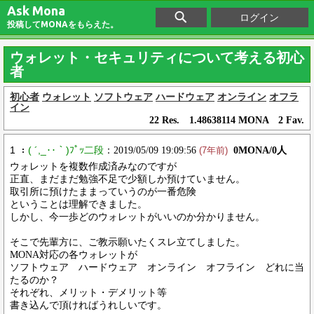
Ask Mona
ログイン
投稿してMONAをもらえた。
ウォレット・セキュリティについて考える初心
者
初心者
ウォレット
ソフトウェア
ハードウェア
オンライン
オフラ
イン
22 Res. 1.48638114 MONA 2 Fav.
1 ：
( ´,_‥｀)ﾌﾟｯ二段
：2019/05/09 19:09:56
0MONA/0人
(7年前)
ウォレットを複数作成済みなのですが
正直、まだまだ勉強不足で少額しか預けていません。
取引所に預けたままっていうのが一番危険
ということは理解できました。
しかし、今一歩どのウォレットがいいのか分かりません。
そこで先輩方に、ご教示願いたくスレ立てしました。
MONA対応の各ウォレットが
ソフトウェア ハードウェア オンライン オフライン どれに当
たるのか？
それぞれ、メリット・デメリット等
書き込んで頂ければうれしいです。