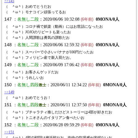
>>145
（ ＾ω＾）おめでとうだお
（ ＾ω＾）モナコイン頑張ってるお
147 ：
名無し二段
：2020/06/06 10:32:08
0MONA/0人
(6年前)
（ ＾ω＾）コロナ禍で娯楽（動画）にはお世話になったお
（ ＾ω＾）JOJOのリピートも楽ったお
（ ＾ω＾）人間讃歌は勇気の讃歌だお
148 ：
名無し二段
：2020/06/06 12:59:32
0MONA/0人
(6年前)
（ ＾ω＾）スーパーで小さいバナナが100円だったお
（ ＾ω＾）フィリピン産で新入荷だお。
149 ：
名無し二段
：2020/06/09 17:06:42
0MONA/0人
(6年前)
（ ＾ω＾）お客さんゲッドだお
（ ＾ω＾）うれしいお
150 ：
名無し四段
：2020/06/11 12:34:22
0MONA/0人
教士
(6年前)
>>149
（ ＾ω＾）おめでとうお！
151 ：
名無し四段
：2020/06/11 12:37:50
0MONA/0人
教士
(6年前)
（ ＾ω＾）ブチャラティ推しだけどストーリーは4部が好きだお
（ ＾ω＾）トニオさんのイタリアン食べたいお
152 ：
名無し二段
：2020/06/28 09:59:29
0MONA/0人
(6年前)
>>151
（ ＾ω＾）4部の戦闘は接近戦だお。街中の臨場感が半端ないお