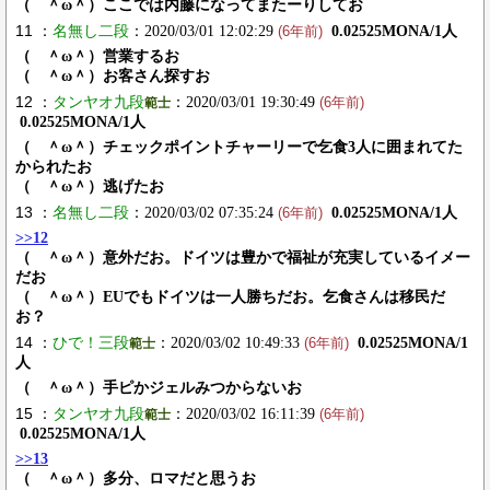
（ ＾ω＾）ここでは内藤になってまたーりしてお
11 ：
名無し二段
：2020/03/01 12:02:29
0.02525MONA/1人
(6年前)
（ ＾ω＾）営業するお
（ ＾ω＾）お客さん探すお
12 ：
タンヤオ九段
：2020/03/01 19:30:49
範士
(6年前)
0.02525MONA/1人
（ ＾ω＾）チェックポイントチャーリーで乞食3人に囲まれてた
かられたお
（ ＾ω＾）逃げたお
13 ：
名無し二段
：2020/03/02 07:35:24
0.02525MONA/1人
(6年前)
>>12
（ ＾ω＾）意外だお。ドイツは豊かで福祉が充実しているイメー
だお
（ ＾ω＾）EUでもドイツは一人勝ちだお。乞食さんは移民だ
お？
14 ：
ひで！三段
：2020/03/02 10:49:33
0.02525MONA/1
範士
(6年前)
人
（ ＾ω＾）手ピかジェルみつからないお
15 ：
タンヤオ九段
：2020/03/02 16:11:39
範士
(6年前)
0.02525MONA/1人
>>13
（ ＾ω＾）多分、ロマだと思うお