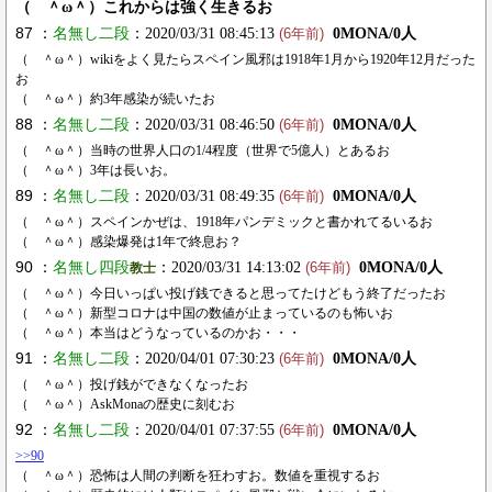
（ ＾ω＾）これからは強く生きるお
87 ：
名無し二段
：2020/03/31 08:45:13
0MONA/0人
(6年前)
（ ＾ω＾）wikiをよく見たらスペイン風邪は1918年1月から1920年12月だった
お
（ ＾ω＾）約3年感染が続いたお
88 ：
名無し二段
：2020/03/31 08:46:50
0MONA/0人
(6年前)
（ ＾ω＾）当時の世界人口の1/4程度（世界で5億人）とあるお
（ ＾ω＾）3年は長いお。
89 ：
名無し二段
：2020/03/31 08:49:35
0MONA/0人
(6年前)
（ ＾ω＾）スペインかぜは、1918年パンデミックと書かれてるいるお
（ ＾ω＾）感染爆発は1年で終息お？
90 ：
名無し四段
：2020/03/31 14:13:02
0MONA/0人
教士
(6年前)
（ ＾ω＾）今日いっぱい投げ銭できると思ってたけどもう終了だったお
（ ＾ω＾）新型コロナは中国の数値が止まっているのも怖いお
（ ＾ω＾）本当はどうなっているのかお・・・
91 ：
名無し二段
：2020/04/01 07:30:23
0MONA/0人
(6年前)
（ ＾ω＾）投げ銭ができなくなったお
（ ＾ω＾）AskMonaの歴史に刻むお
92 ：
名無し二段
：2020/04/01 07:37:55
0MONA/0人
(6年前)
>>90
（ ＾ω＾）恐怖は人間の判断を狂わすお。数値を重視するお