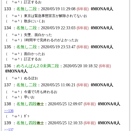
（ ＾ω＾）訂正するお
133 ：
名無し二段
：2020/05/19 11:29:08
0MONA/0人
(6年前)
（ ＾ω＾）東京は緊急事態宣言が解除されてないお
（ ＾ω＾）散歩にいくお
134 ：
名無し二段
：2020/05/19 22:33:03
0MONA/0人
(6年前)
（ ＾ω＾）失墜、面白かった
（ ＾ω＾）1時間半で見終わるのがよかったお
135 ：
名無し二段
：2020/05/19 23:53:47
0MONA/0人
(6年前)
（ ＾ω＾）面白かったお
（ ＾ω＾）訂正するお
136 ：
めろんぱん2.0未満二段
：2020/05/20 10:18:32
(6年前)
0MONA/0人
（ ＾ω＾）ぬるぽお
137 ：
名無し二段
：2020/05/25 11:06:21
0MONA/0人
(6年前)
（ ＾ω＾）今週で5月も終わるお
（ ＾ω＾）早いお
138 ：
名無し四段
：2020/05/25 12:09:07
0MONA/0人
教士
(6年前)
>>136
（ ＾ω＾）ｶﾞｯ
139 ：
名無し四段
：2020/05/25 12:10:33
0MONA/0人
教士
(6年前)
>>137