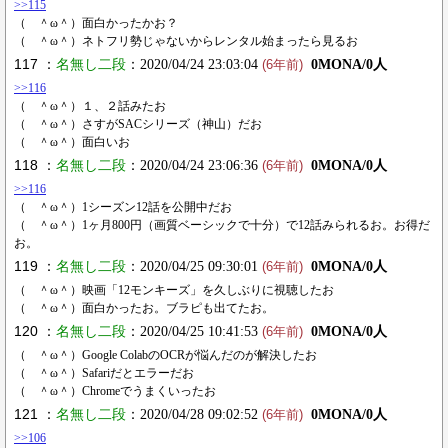
>>115
（ ＾ω＾）面白かったかお？
（ ＾ω＾）ネトフリ勢じゃないからレンタル始まったら見るお
117 ：
名無し二段
：2020/04/24 23:03:04
0MONA/0人
(6年前)
>>116
（ ＾ω＾）１、２話みたお
（ ＾ω＾）さすがSACシリーズ（神山）だお
（ ＾ω＾）面白いお
118 ：
名無し二段
：2020/04/24 23:06:36
0MONA/0人
(6年前)
>>116
（ ＾ω＾）1シーズン12話を公開中だお
（ ＾ω＾）1ヶ月800円（画質ベーシックで十分）で12話みられるお。お得だ
お。
119 ：
名無し二段
：2020/04/25 09:30:01
0MONA/0人
(6年前)
（ ＾ω＾）映画「12モンキーズ」を久しぶりに視聴したお
（ ＾ω＾）面白かったお。ブラピも出てたお。
120 ：
名無し二段
：2020/04/25 10:41:53
0MONA/0人
(6年前)
（ ＾ω＾）Google ColabのOCRが悩んだのが解決したお
（ ＾ω＾）Safariだとエラーだお
（ ＾ω＾）Chromeでうまくいったお
121 ：
名無し二段
：2020/04/28 09:02:52
0MONA/0人
(6年前)
>>106