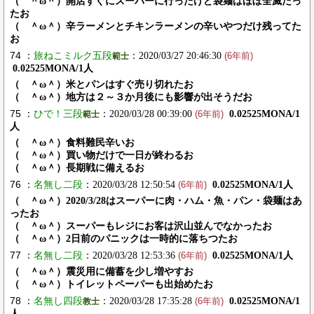
（ ＾ω＾）開店すぐにスーパーに行ったけど袋麺はほぼ全滅だっ
たお
（ ＾ω＾）辛ラーメンとチキンラーメンの辛いやつだけ残ってた
お
74 ：
旅ねこミルク五段
：2020/03/27 20:46:30
範士
(6年前)
0.02525MONA/1人
（ ＾ω＾）米とパンはすぐ売り切れたお
（ ＾ω＾）地方は２～３か月後にも影響が出そうだお
75 ：
ひで！三段
：2020/03/28 00:39:00
0.02525MONA/1
範士
(6年前)
人
（ ＾ω＾）食料難民辛いお
（ ＾ω＾）買い物だけで一日が終わるお
（ ＾ω＾）長期戦に備えるお
76 ：
名無し二段
：2020/03/28 12:50:54
0.02525MONA/1人
(6年前)
（ ＾ω＾）2020/3/28はスーパーに肉・ハム・魚・パン・袋麺はあ
ったお
（ ＾ω＾）スーパーもレジにお客は沢山並んでなかったお
（ ＾ω＾）2日前のパニックは一時的に落ちつたお
77 ：
名無し二段
：2020/03/28 12:53:36
0.02525MONA/1人
(6年前)
（ ＾ω＾）震災用に備蓄を少し増やすお
（ ＾ω＾）トイレットペーパーも出始めたお
78 ：
名無し四段
：2020/03/28 17:35:28
0.02525MONA/1
教士
(6年前)
人