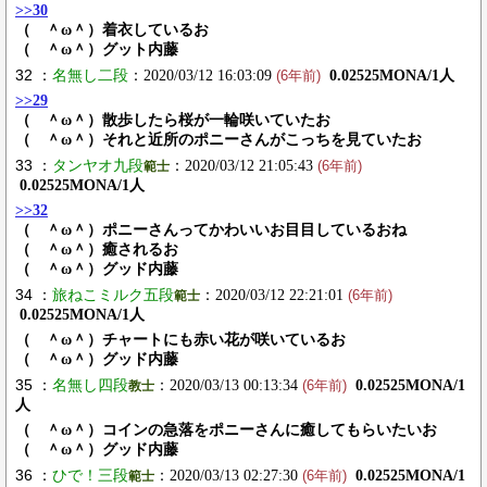
>>30
（ ＾ω＾）着衣しているお
（ ＾ω＾）グット内藤
32 ：
名無し二段
：2020/03/12 16:03:09
0.02525MONA/1人
(6年前)
>>29
（ ＾ω＾）散歩したら桜が一輪咲いていたお
（ ＾ω＾）それと近所のポニーさんがこっちを見ていたお
33 ：
タンヤオ九段
：2020/03/12 21:05:43
範士
(6年前)
0.02525MONA/1人
>>32
（ ＾ω＾）ポニーさんってかわいいお目目しているおね
（ ＾ω＾）癒されるお
（ ＾ω＾）グッド内藤
34 ：
旅ねこミルク五段
：2020/03/12 22:21:01
範士
(6年前)
0.02525MONA/1人
（ ＾ω＾）チャートにも赤い花が咲いているお
（ ＾ω＾）グッド内藤
35 ：
名無し四段
：2020/03/13 00:13:34
0.02525MONA/1
教士
(6年前)
人
（ ＾ω＾）コインの急落をポニーさんに癒してもらいたいお
（ ＾ω＾）グッド内藤
36 ：
ひで！三段
：2020/03/13 02:27:30
0.02525MONA/1
範士
(6年前)