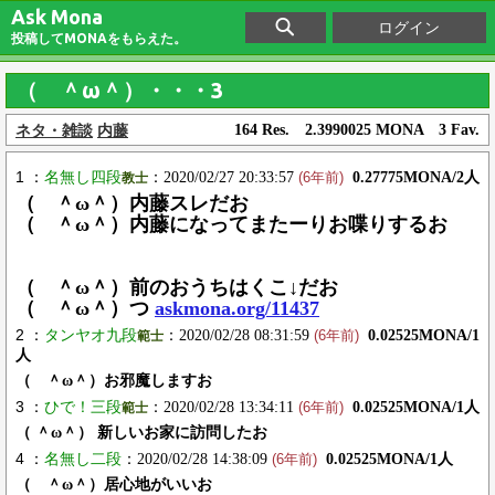
Ask Mona
ログイン
投稿してMONAをもらえた。
（ ＾ω＾）・・・3
ネタ・雑談
内藤
164 Res. 2.3990025 MONA 3 Fav.
1 ：
名無し四段
：2020/02/27 20:33:57
0.27775MONA/2人
教士
(6年前)
（ ＾ω＾）内藤スレだお
（ ＾ω＾）内藤になってまたーりお喋りするお
（ ＾ω＾）前のおうちはくこ↓だお
（ ＾ω＾）つ
askmona.org/11437
2 ：
タンヤオ九段
：2020/02/28 08:31:59
0.02525MONA/1
範士
(6年前)
人
（ ＾ω＾）お邪魔しますお
3 ：
ひで！三段
：2020/02/28 13:34:11
0.02525MONA/1人
範士
(6年前)
（ ＾ω＾） 新しいお家に訪問したお
4 ：
名無し二段
：2020/02/28 14:38:09
0.02525MONA/1人
(6年前)
（ ＾ω＾）居心地がいいお