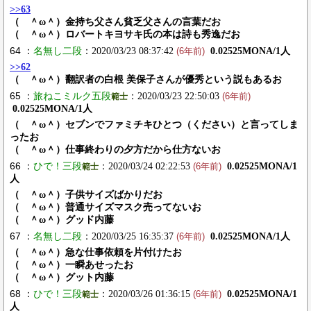
>>63
（ ＾ω＾）金持ち父さん貧乏父さんの言葉だお
（ ＾ω＾）ロバートキヨサキ氏の本は詩も秀逸だお
64 ：
名無し二段
：2020/03/23 08:37:42
0.02525MONA/1人
(6年前)
>>62
（ ＾ω＾）翻訳者の白根 美保子さんが優秀という説もあるお
65 ：
旅ねこミルク五段
：2020/03/23 22:50:03
範士
(6年前)
0.02525MONA/1人
（ ＾ω＾）セブンでファミチキひとつ（ください）と言ってしま
ったお
（ ＾ω＾）仕事終わりの夕方だから仕方ないお
66 ：
ひで！三段
：2020/03/24 02:22:53
0.02525MONA/1
範士
(6年前)
人
（ ＾ω＾）子供サイズばかりだお
（ ＾ω＾）普通サイズマスク売ってないお
（ ＾ω＾）グッド内藤
67 ：
名無し二段
：2020/03/25 16:35:37
0.02525MONA/1人
(6年前)
（ ＾ω＾）急な仕事依頼を片付けたお
（ ＾ω＾）一瞬あせったお
（ ＾ω＾）グット内藤
68 ：
ひで！三段
：2020/03/26 01:36:15
0.02525MONA/1
範士
(6年前)
人