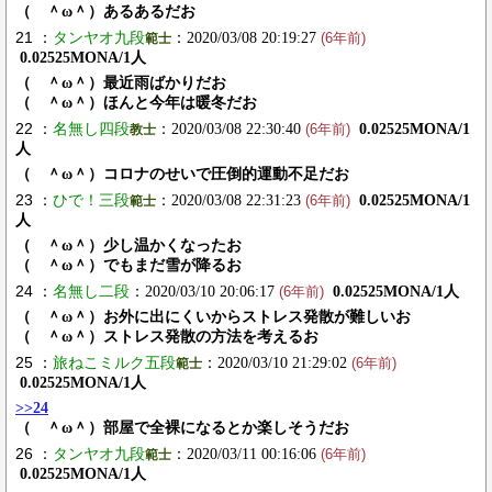
（ ＾ω＾）あるあるだお
21 ：
タンヤオ九段
：2020/03/08 20:19:27
範士
(6年前)
0.02525MONA/1人
（ ＾ω＾）最近雨ばかりだお
（ ＾ω＾）ほんと今年は暖冬だお
22 ：
名無し四段
：2020/03/08 22:30:40
0.02525MONA/1
教士
(6年前)
人
（ ＾ω＾）コロナのせいで圧倒的運動不足だお
23 ：
ひで！三段
：2020/03/08 22:31:23
0.02525MONA/1
範士
(6年前)
人
（ ＾ω＾）少し温かくなったお
（ ＾ω＾）でもまだ雪が降るお
24 ：
名無し二段
：2020/03/10 20:06:17
0.02525MONA/1人
(6年前)
（ ＾ω＾）お外に出にくいからストレス発散が難しいお
（ ＾ω＾）ストレス発散の方法を考えるお
25 ：
旅ねこミルク五段
：2020/03/10 21:29:02
範士
(6年前)
0.02525MONA/1人
>>24
（ ＾ω＾）部屋で全裸になるとか楽しそうだお
26 ：
タンヤオ九段
：2020/03/11 00:16:06
範士
(6年前)
0.02525MONA/1人