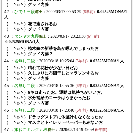
（ ＾ω＾）グッド内藤
42 ：
ひで！三段
：2020/03/17 00:53:39
0.02525MONA/1
範士
(6年前)
人
（ ＾ω＾）花で癒されるお
（ ＾ω＾）グッド内藤
43 ：
タンヤオ九段
：2020/03/17 20:23:30
範士
(6年前)
0.02525MONA/1人
（ ＾ω＾）植木鉢の新芽を鳥が啄んでしまったお
（ ＾ω＾）グッド内藤？
44 ：
名無し二段
：2020/03/18 10:25:04
0.02525MONA/1人
(6年前)
（ ＾ω＾）晴れて花粉が少ない日だお
（ ＾ω＾）久しぶりに布団干しとマラソンするお
（ ＾ω＾）グッド内藤
45 ：
名無し二段
：2020/03/18 15:55:36
0.02525MONA/1人
(6年前)
（ ＾ω＾）6キロ走ったお。運動は気持ちがいいお。
（ ＾ω＾）水分補給のコーラはうまかったお
（ ＾ω＾）グット内藤
46 ：
名無し二段
：2020/03/18 17:23:40
0.02525MONA/1人
(6年前)
（ ＾ω＾）ドラッグストアに体温計もなくなったお
（ ＾ω＾）マスクとトイレットペーパーもみないお
47 ：
旅ねこミルク五段
：2020/03/18 19:49:59
範士
(6年前)