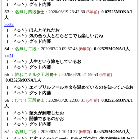
（ ＾ω＾）グット内藤
53 ：
名無し四段
：2020/03/19 23:42:30
0.02525MONA/1
教士
(6年前)
人
>>52
（ ＾ω＾）ほんとそれだお
（ ＾ω＾）気の合う人とならどこでも楽しいおね
（ ＾ω＾）グッド内藤
54 ：
名無し二段
：2020/03/20 09:57:43
0.02525MONA/1人
(6年前)
>>51
（ ＾ω＾）人生という旅をしているお
（ ＾ω＾）グット内藤
55 ：
旅ねこミルク五段
：2020/03/20 21:59:53
範士
(6年前)
0.02525MONA/1人
（ ＾ω＾）エイプリルフールネタを温めているのを知っているお
（ ＾ω＾）グット内藤
56 ：
ひで！三段
：2020/03/20 22:00:31
0.02525MONA/1
範士
(6年前)
人
（ ＾ω＾）聖火が到着したお
（ ＾ω＾）開催できるのかお
（ ＾ω＾）グッド内藤
57 ：
名無し二段
：2020/03/21 10:10:27
0.02525MONA/1人
(6年前)
（ ＾ω＾）お客さんからGoogle ドライブの使い方の依頼がきたお