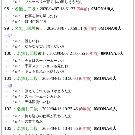
（ ＾ω＾）ブルーベリー育てるの難しそうだお
98 ：
名無し二段
：2020/04/07 18:31:37
0MONA/0人
(6年前)
（ ＾ω＾）仕事を持ち帰ったお
（ ＾ω＾）自宅作業だお
99 ：
名無し四段
：2020/04/07 20:59:51
0MONA/0人
教士
(6年前)
>>97
（ ＾ω＾）難しいお
（ ＾ω＾）なかなか実が増えないお
100 ：
名無し四段
：2020/04/07 21:00:55
0MONA/0人
教士
(6年前)
（ ＾ω＾）今日はスーパームーンお
（ ＾ω＾）宇宙ステーションも見たお
（ ＾ω＾）明日も見れたら嬉しいお
101 ：
名無し二段
：2020/04/12 18:50:08
0MONA/0人
(6年前)
>>99
（ ＾ω＾）教えてくれてありがとうだお
（ ＾ω＾）スーパームーンみたお
（ ＾ω＾）天体観測いいお
102 ：
名無し二段
：2020/04/13 10:35:46
0MONA/0人
(6年前)
（ ＾ω＾）持ち込みの仕事が終わったお
（ ＾ω＾）営業するお
103 ：
名無し二段
：2020/04/13 10:41:56
0MONA/0人
(6年前)