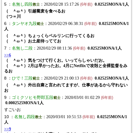
5 ：
名無し四段
：2020/02/28 15:17:26
0.02525MONA/1人
教士
(6年前)
（ ＾ω＾）引越蕎麦を食べるお
（つ＝川
6 ：
タンヤオ九段
：2020/02/29 06:38:31
0.02525MONA/1
範士
(6年前)
人
（ ＾ω＾）ちょっくらベルリンに行ってくるお
（ ＾ω＾）お土産待っててお
7 ：
名無し二段
：2020/02/29 08:11:36
0.02525MONA/1人
(6年前)
>>6
（ ＾ω＾）気をつけて行くお。いってらしゃいだお。
（ ＾ω＾）2月は早かったお。4月にNetflixで攻殻と全裸監督をみ
るお
8 ：
ひで！三段
：2020/02/29 21:00:13
0.02525MONA/1人
範士
(6年前)
（ ＾ω＾）外出自粛と言われてますが、仕事があるから守れない
お
9 ：
ゴミクソヒモ野郎五段
：2020/03/01 01:02:29
範士
(6年前)
0.0002525MONA/1人
すごいお
10 ：
名無し四段
：2020/03/01 10:51:53
0.02525MONA/1
教士
(6年前)
人
>>9