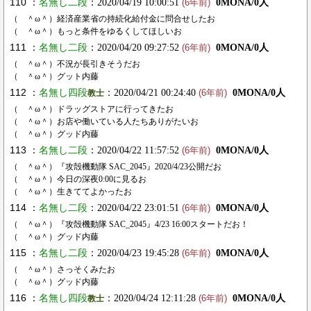
110 ：
名無し二段
：2020/04/19 10:00:51
0MONA/0人
(6年前)
（ ＾ω＾）経済産業省の持続化給付金に問合せしたお
（ ＾ω＾）もっと条件をゆるくしてほしいお
111 ：
名無し二段
：2020/04/20 09:27:52
0MONA/0人
(6年前)
（ ＾ω＾）不況が長引きそうだお
（ ＾ω＾）グット内藤
112 ：
名無し四段
：2020/04/21 00:24:40
0MONA/0人
教士
(6年前)
（ ＾ω＾）ドラッグストアに行ってきたお
（ ＾ω＾）お店や働いている人たちありがたいお
（ ＾ω＾）グッド内藤
113 ：
名無し二段
：2020/04/22 11:57:52
0MONA/0人
(6年前)
（ ＾ω＾）『攻殻機動隊 SAC_2045』2020/4/23公開だお
（ ＾ω＾）今日の深夜0:00に見るお
（ ＾ω＾）生きててよかったお
114 ：
名無し二段
：2020/04/22 23:01:51
0MONA/0人
(6年前)
（ ＾ω＾）『攻殻機動隊 SAC_2045』4/23 16:00スタートだお！
（ ＾ω＾）グッド内藤
115 ：
名無し二段
：2020/04/23 19:45:28
0MONA/0人
(6年前)
（ ＾ω＾）さっそくみたお
（ ＾ω＾）グッド内藤
116 ：
名無し四段
：2020/04/24 12:11:28
0MONA/0人
教士
(6年前)