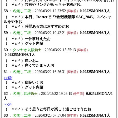
（ ＾ω＾）共有やリンクがめっちゃ便利だお。
58 ：
名無し二段
：2020/03/21 12:23:52
0.02525MONA/1人
(6年前)
（ ＾ω＾）本日、Twitterで『#攻殻機動隊 SAC_2045』スペシャ
ルをやるお
（ ＾ω＾）時間ある方はおすすめだお
59 ：
名無し二段
：2020/03/22 10:42:21
0.02525MONA/1人
(6年前)
（ ＾ω＾）一仕事終えたお
（ ＾ω＾）グット内藤
60 ：
タンヤオ九段
：2020/03/22 15:55:13
範士
(6年前)
0.02525MONA/1人
（ ＾ω＾）痒いお…
（ ＾ω＾）痒くてたまらんお
61 ：
名無し二段
：2020/03/22 16:26:31
0.02525MONA/1人
(6年前)
>>60
（ ＾ω＾）病院いくお
（ ＾ω＾）グット内藤
62 ：
名無し四段
：2020/03/22 19:26:19
0.02525MONA/1
教士
(6年前)
人
>>54
（ ＾ω＾）そう思うと毎日が楽しく過ごせそうだお
63 ：
名無し二段
：2020/03/23 07:57:04
0.02525MONA/1人
(6年前)