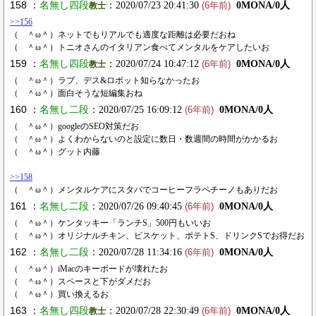
158 ：
名無し四段
：2020/07/23 20:41:30
0MONA/0人
教士
(6年前)
>>156
（ ＾ω＾）ネットでもリアルでも適度な距離は必要だおね
（ ＾ω＾）トニオさんのイタリアン食べてメンタルをケアしたいお
159 ：
名無し四段
：2020/07/24 10:47:12
0MONA/0人
教士
(6年前)
（ ＾ω＾）ラブ、デス&ロボット知らなかったお
（ ＾ω＾）面白そうな短編集おね
160 ：
名無し二段
：2020/07/25 16:09:12
0MONA/0人
(6年前)
（ ＾ω＾）googleのSEO対策だお
（ ＾ω＾）よくわからないのと設定に数日・数週間の時間がかかるお
（ ＾ω＾）グット内藤
>>158
（ ＾ω＾）メンタルケアにスタバでコーヒーフラペチーノもありだお
161 ：
名無し二段
：2020/07/26 09:40:45
0MONA/0人
(6年前)
（ ＾ω＾）ケンタッキー「ランチS」500円もいいお
（ ＾ω＾）オリジナルチキン、ビスケット、ポテトS、ドリンクSでお得だお
162 ：
名無し二段
：2020/07/28 11:34:16
0MONA/0人
(6年前)
（ ＾ω＾）iMacのキーボードが壊れたお
（ ＾ω＾）スペースと下がダメだお
（ ＾ω＾）買い換えるお
163 ：
名無し四段
：2020/07/28 22:30:49
0MONA/0人
教士
(6年前)