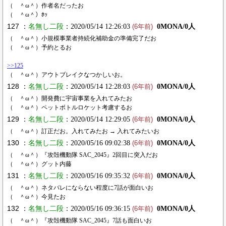
（ ＾ω＾）作者名だったお
（ ＾ω＾）ﾎｯ
127 ：
名無し二段
：2020/05/14 12:26:03
0MONA/0人
(6年前)
（ ＾ω＾）小規模事業者持続化補助金の準備完了だお
（ ＾ω＾）予約とるお
>>125
（ ＾ω＾）アウトブレイクなつかしいお。
128 ：
名無し二段
：2020/05/14 12:28:03
0MONA/0人
(6年前)
（ ＾ω＾）開発費に宇宙事業を入れてみたお
（ ＾ω＾）ペットボトルロケット考慮するお
129 ：
名無し二段
：2020/05/14 12:29:05
0MONA/0人
(6年前)
（ ＾ω＾）訂正だお。入れてみたお → 入れてみたいお
130 ：
名無し二段
：2020/05/16 09:02:38
0MONA/0人
(6年前)
（ ＾ω＾）『攻殻機動隊 SAC_2045』2回目に突入だお
（ ＾ω＾）グット内藤
131 ：
名無し二段
：2020/05/16 09:35:32
0MONA/0人
(6年前)
（ ＾ω＾）ネタバレにならない程度に7話が面白いお
（ ＾ω＾）今見たお
132 ：
名無し二段
：2020/05/16 09:36:15
0MONA/0人
(6年前)
（ ＾ω＾）『攻殻機動隊 SAC_2045』7話も面白いお