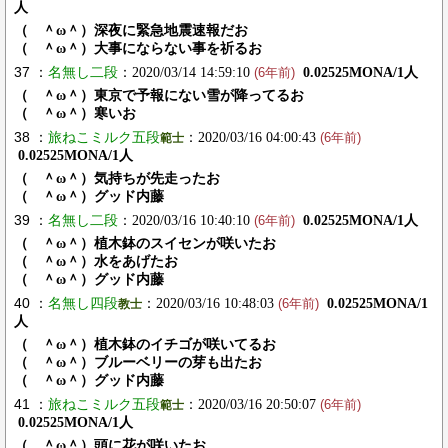
人
（ ＾ω＾）深夜に緊急地震速報だお
（ ＾ω＾）大事にならない事を祈るお
37 ：
名無し二段
：2020/03/14 14:59:10
0.02525MONA/1人
(6年前)
（ ＾ω＾）東京で予報にない雪が降ってるお
（ ＾ω＾）寒いお
38 ：
旅ねこミルク五段
：2020/03/16 04:00:43
範士
(6年前)
0.02525MONA/1人
（ ＾ω＾）気持ちが先走ったお
（ ＾ω＾）グッド内藤
39 ：
名無し二段
：2020/03/16 10:40:10
0.02525MONA/1人
(6年前)
（ ＾ω＾）植木鉢のスイセンが咲いたお
（ ＾ω＾）水をあげたお
（ ＾ω＾）グッド内藤
40 ：
名無し四段
：2020/03/16 10:48:03
0.02525MONA/1
教士
(6年前)
人
（ ＾ω＾）植木鉢のイチゴが咲いてるお
（ ＾ω＾）ブルーベリーの芽も出たお
（ ＾ω＾）グッド内藤
41 ：
旅ねこミルク五段
：2020/03/16 20:50:07
範士
(6年前)
0.02525MONA/1人
（ ＾ω＾）頭に花が咲いたお