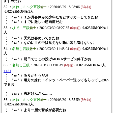
すすめだお
82 ：
旅ねこミルク五段
：2020/03/29 18:08:06
範士
(6年前)
0.02525MONA/1人
（ ＾ω＾）１か月春休みの少年たちとサッカーしてきたお
（ ＾ω＾）すでに激しい筋肉痛だお
83 ：
ひで！三段
：2020/03/30 08:27:35
0.02525MONA/1
範士
(6年前)
人
（ ＾ω＾）天気は春めいてきたお
（ ＾ω＾）なのに世の中は見えない敵に落ち着けないお
84 ：
名無し四段
：2020/03/30 11:48:04
0.02525MONA/1
教士
(6年前)
人
（ ＾ω＾）明日でここの投げMONAサービス終了かお
85 ：
名無し三級
：2020/03/30 13:01:49
0.02525MONA/1人
(6年前)
>>81
（ ＾ω＾）ありがとうだお
（ ＾ω＾）遠方の妹にトイレットペーパー送ってもらってしのい
でるお
（ ；ω；）志村けんさん……
86 ：
旅ねこミルク五段
：2020/03/30 18:55:59
範士
(6年前)
0.02525MONA/1人
（ ＾ω＾）より一層の警戒が必要だお