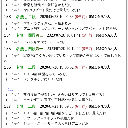
（ ＾ω＾）音楽も歴代で一番好きかもだお
（ ＾ω＾）5部のリピート見たけど最高だったお
153 ：
名無し二段
：2020/06/28 10:04:54
0MONA/0人
(6年前)
（ ＾ω＾）ブチャラティさん、人気あるお
（ ＾ω＾）アニメ当初はジョバァーナがだったけどアバッキオも好きだお
154 ：
名無し四段
：2020/07/20 10:01:41
0MONA/0人
教士
(6年前)
（ ＾ω＾）アバッキオ渋かっこいいお
155 ：
名無し四段
：2020/07/20 10:12:44
0MONA/0人
教士
(6年前)
（ ＾ω＾）SNSも2年くらい続けていると人間関係が複雑になって疲れるお
ね
156 ：
名無し二段
：2020/07/20 19:05:52
0MONA/0人
(6年前)
（ ＾ω＾）JOJO 4部 終盤をみているお。
（ ＾ω＾）メンタルケアにJOJOだお
>>155
（ ＾ω＾）常時接続で密着した付き合いはリアルでも疲弊するお
（ ＾ω＾）自分や相手も適度な距離感や休息は大事だお
157 ：
名無し二段
：2020/07/21 18:59:13
0MONA/0人
(6年前)
（ ＾ω＾）JOJO 5部 1部 2部 3部 4部をリピートしたお。最高だお
（ ＾ω＾）ラブ、デス&ロボットを視聴だお
（ ＾ω＾）ショートストーリーで大人向けアニメだお