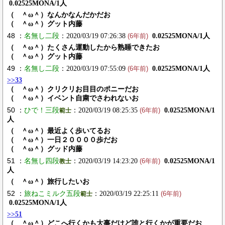
0.02525MONA/1人
（ ＾ω＾）なんかなんだかだお
（ ＾ω＾）グット内藤
48 ：
名無し二段
：2020/03/19 07:26:38
0.02525MONA/1人
(6年前)
（ ＾ω＾）たくさん運動したから熟睡できたお
（ ＾ω＾）グット内藤
49 ：
名無し二段
：2020/03/19 07:55:09
0.02525MONA/1人
(6年前)
>>33
（ ＾ω＾）クリクリお目目のポニーだお
（ ＾ω＾）イベント自粛でさわれないお
50 ：
ひで！三段
：2020/03/19 08:25:35
0.02525MONA/1
範士
(6年前)
人
（ ＾ω＾）最近よく歩いてるお
（ ＾ω＾）一日２００００歩だお
（ ＾ω＾）グッド内藤
51 ：
名無し四段
：2020/03/19 14:23:20
0.02525MONA/1
教士
(6年前)
人
（ ＾ω＾）旅行したいお
52 ：
旅ねこミルク五段
：2020/03/19 22:25:11
範士
(6年前)
0.02525MONA/1人
>>51
（ ＾ω＾）どこへ行くかも大事だけど誰と行くかが重要だお