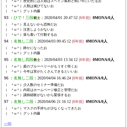
（ ＾ω＾）歴史的には人類はスペイン風邪と戦い今にいたるお
（ ＾ω＾）人類は滅びてないお
（ ＾ω＾）グット内藤
93 ：
ひで！三段
：2020/04/01 20:47:52
0MONA/0人
範士
(6年前)
（ ＾ω＾）見えないから恐怖だお
（ ＾ω＾）注意しようがないお
（ ＾ω＾）落ち着いて行動するお
94 ：
名無し二段
：2020/04/03 09:45:12
0MONA/0人
(6年前)
（ ＾ω＾）静かになったお
（ ＾ω＾）グット内藤
95 ：
名無し四段
：2020/04/03 13:34:12
0MONA/0人
教士
(6年前)
（ ＾ω＾）庭のブルーベリーがもうすぐ咲くお
（ ＾ω＾）今年は実がたくさんできるといいお
96 ：
名無し二段
：2020/04/04 16:46:24
0MONA/0人
(6年前)
（ ＾ω＾）少人数のセミナー準備だお
（ ＾ω＾）内容はホームページ修正と管理だお
（ ＾ω＾）講師経験がないから緊張するお
97 ：
名無し二段
：2020/04/06 21:16:12
0MONA/0人
(6年前)
（ ＾ω＾）マスクの手持ちが少なくなってきたお
（ ＾ω＾）グット内藤
>>95