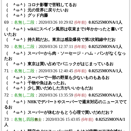
（ ＾ω＾）コロナ影響で苦戦してるお
（ ＾ω＾）元の世界に戻りたいお
（ ＾ω＾）グッド内藤
69 ：
名無し二段
：2020/03/26 10:29:02
0.02525MONA/1人
(6年前)
（ ＾ω＾）wikiにスペイン風邪は収束まで1年かかったと書いて
いたお
（ ＾ω＾）持久戦だお。東京は感染爆発で第2次戦線中だお
70 ：
名無し二段
：2020/03/26 12:37:11
0.02525MONA/1人
(6年前)
（ ＾ω＾）スーパーから肉・ソーセージ・ハム・パンがなくなっ
たお
（ ＾ω＾）東京は買い占めでパニックがはじまっているお
71 ：
名無し二段
：2020/03/26 12:40:45
0.02525MONA/1人
(6年前)
（ ＾ω＾）スーパーで一部の野菜も少ないものもあるお
（ ＾ω＾）干物や魚はあったお。
（ ＾ω＾）少し買いだめした方がいいかもだお
72 ：
名無し二段
：2020/03/26 13:35:59
0.02525MONA/1人
(6年前)
（ ＾ω＾）NHKでデパートやスーパーで週末対応のニュースでて
るお
（ ＾ω＾）スーパーが休むかもとう心理で買いだめだお？
73 ：
名無し四段
：2020/03/26 15:43:05
0.02525MONA/1
教士
(6年前)
人