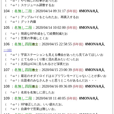
（ ＾ω＾）やり残しの仕事があったお
（ ＾ω＾）スケジュール調整するお
104 ：
名無し二段
：2020/04/14 09:31:17
0MONA/0人
(6年前)
（ ＾ω＾）アップルパイをとられたお。再購入するお
（ ＾ω＾）グット内藤
105 ：
名無し二段
：2020/04/14 10:02:00
0MONA/0人
(6年前)
（ ＾ω＾）簡易なHP作成をして経費削減だお
（ ＾ω＾）営業の準備しとくお
106 ：
名無し四段
：2020/04/15 22:58:55
0MONA/0人
教士
(6年前)
>>101
（ ＾ω＾）宇宙ステーションも見える機会があったら見てみてほしいお
（ ＾ω＾）とてもゆっくり動く流れ星みたいだったお
（ ＾ω＾）次回は4/24に見られるけど深夜だお
107 ：
名無し四段
：2020/04/15 23:00:39
0MONA/0人
教士
(6年前)
（ ＾ω＾）最近のオダイロイドはエブリワンモードじゃないことが多いお
（ ＾ω＾）出題者のみなさんきっと思うところがあるんだお・・・
108 ：
名無し四段
：2020/04/16 09:36:09
0MONA/0人
教士
(6年前)
（ ＾ω＾）名前を名無しに戻したお
109 ：
名無し二段
：2020/04/18 11:40:05
0MONA/0人
(6年前)
（ ＾ω＾）HP修正したお。いい疲れだお。
（ ＾ω＾）自粛中で営業は難しいお。