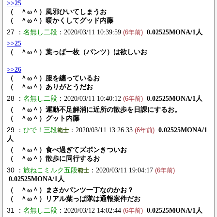
>>25
（ ＾ω＾）風邪ひいてしまうお
（ ＾ω＾）暖かくしてグッド内藤
27 ：
名無し二段
：2020/03/11 10:39:59
0.02525MONA/1人
(6年前)
>>25
（ ＾ω＾）葉っぱ一枚（パンツ）は欲しいお
>>26
（ ＾ω＾）服を纏っているお
（ ＾ω＾）ありがとうだお
28 ：
名無し二段
：2020/03/11 10:40:12
0.02525MONA/1人
(6年前)
（ ＾ω＾）運動不足解消に近所の散歩を日課にするお。
（ ＾ω＾）グット内藤
29 ：
ひで！三段
：2020/03/11 13:26:33
0.02525MONA/1
範士
(6年前)
人
（ ＾ω＾）食べ過ぎてズボンきついお
（ ＾ω＾）散歩に同行するお
30 ：
旅ねこミルク五段
：2020/03/11 19:04:17
範士
(6年前)
0.02525MONA/1人
（ ＾ω＾）まさかパンツ一丁なのかお？
（ ＾ω＾）リアル葉っぱ隊は通報案件だお
31 ：
名無し二段
：2020/03/12 14:02:44
0.02525MONA/1人
(6年前)