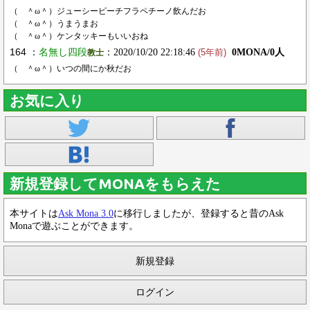
（ ＾ω＾）ジューシーピーチフラペチーノ飲んだお
（ ＾ω＾）うまうまお
（ ＾ω＾）ケンタッキーもいいおね
164 ：
名無し四段
：2020/10/20 22:18:46
0MONA/0人
教士
(5年前)
（ ＾ω＾）いつの間にか秋だお
お気に入り
新規登録してMONAをもらえた
本サイトは
Ask Mona 3.0
に移行しましたが、登録すると昔のAsk
Monaで遊ぶことができます。
新規登録
ログイン