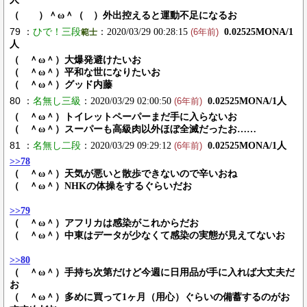
（ ）＾ω＾（ ）外出控えると運動不足になるお
79 ：
ひで！三段
：2020/03/29 00:28:15
0.02525MONA/1
範士
(6年前)
人
（ ＾ω＾）大爆発避けたいお
（ ＾ω＾）平和な世になりたいお
（ ＾ω＾）グッド内藤
80 ：
名無し三級
：2020/03/29 02:00:50
0.02525MONA/1人
(6年前)
（ ＾ω＾）トイレットペーパーまだ手に入らないお
（ ＾ω＾）スーパーも高級肉以外ほぼ全滅だったお……
81 ：
名無し二段
：2020/03/29 09:29:12
0.02525MONA/1人
(6年前)
>>78
（ ＾ω＾）天気が悪いと散歩できないので辛いおね
（ ＾ω＾）NHKの体操をするぐらいだお
>>79
（ ＾ω＾）アフリカは感染がこれからだお
（ ＾ω＾）中東はデータが少なくて感染の実態が見えてないお
>>80
（ ＾ω＾）手持ち次第だけど今週に日用品が手に入れば大丈夫だ
お
（ ＾ω＾）多めに買って1ヶ月（用心）ぐらいの備蓄するのがお