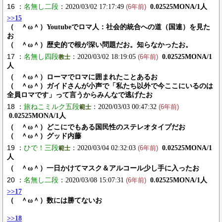
16 ：
名無し二段
：2020/03/02 17:17:49
0.02525MONA/1人
(6年前)
>>15
（ ＾ω＾）Youtubeでロマ人：社会的統合への道（国連）を見た
お
（ ＾ω＾）歴史的で根が深い問題だお。知らなかったお。
17 ：
名無し四段
：2020/03/02 18:19:05
0.02525MONA/1
教士
(6年前)
人
（ ＾ω＾）ローマでロマに囲まれたことあるお
（ ＾ω＾）ガイドさんが小声で「私たち以外で今ここにいるのは
全員ロマです」って言うからみんなで逃げたお
18 ：
旅ねこミルク五段
：2020/03/03 00:47:32
範士
(6年前)
0.02525MONA/1人
（ ＾ω＾）どこにでもある国民性のステレオタイプだお
（ ＾ω＾）グッド内藤
19 ：
ひで！三段
：2020/03/04 02:32:03
0.02525MONA/1
範士
(6年前)
人
（ ＾ω＾）一日かけてマスク＆アルコール少し手に入ったお
20 ：
名無し二段
：2020/03/08 15:07:31
0.02525MONA/1人
(6年前)
>>17
（ ＾ω＾）数には勝てないお
>>18