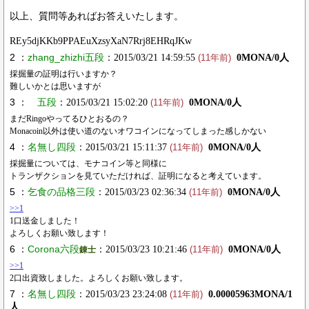
以上、質問等あればお答えいたします。
REy5djKKb9PPAEuXzsyXaN7Rrj8EHRqJKw
2 ：
zhang_zhizhi五段
：2015/03/21 14:59:55
0MONA/0人
(11年前)
採掘量の証明は行いますか？
難しいかとは思いますが
3 ：
五段
：2015/03/21 15:02:20
0MONA/0人
(11年前)
まだRingoやってるひとおるの？
Monacoin以外は使い道のないオワコインになってしまった感しかない
4 ：
名無し四段
：2015/03/21 15:11:37
0MONA/0人
(11年前)
採掘量については、モナコイン等と同様に
トランザクションを見ていただければ、証明になると考えています。
5 ：
乞食の品格三段
：2015/03/23 02:36:34
0MONA/0人
(11年前)
>>1
1口送金しました！
よろしくお願い致します！
6 ：
Corona六段
：2015/03/23 10:21:46
0MONA/0人
錬士
(11年前)
>>1
2口出資致しました。よろしくお願い致します。
7 ：
名無し四段
：2015/03/23 23:24:08
0.00005963MONA/1
(11年前)
人