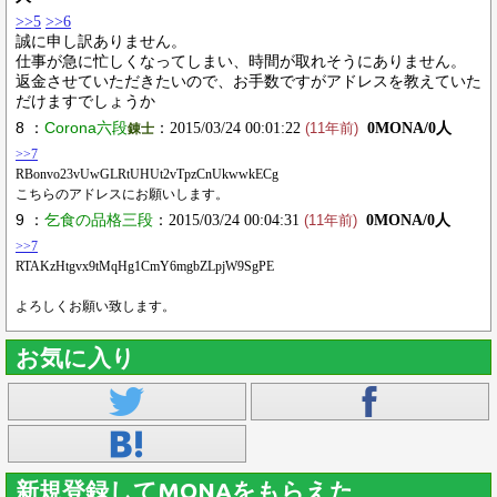
>>5
>>6
誠に申し訳ありません。
仕事が急に忙しくなってしまい、時間が取れそうにありません。
返金させていただきたいので、お手数ですがアドレスを教えていた
だけますでしょうか
8 ：
Corona六段
：2015/03/24 00:01:22
0MONA/0人
錬士
(11年前)
>>7
RBonvo23vUwGLRtUHUt2vTpzCnUkwwkECg
こちらのアドレスにお願いします。
9 ：
乞食の品格三段
：2015/03/24 00:04:31
0MONA/0人
(11年前)
>>7
RTAKzHtgvx9tMqHg1CmY6mgbZLpjW9SgPE
よろしくお願い致します。
お気に入り
新規登録してMONAをもらえた