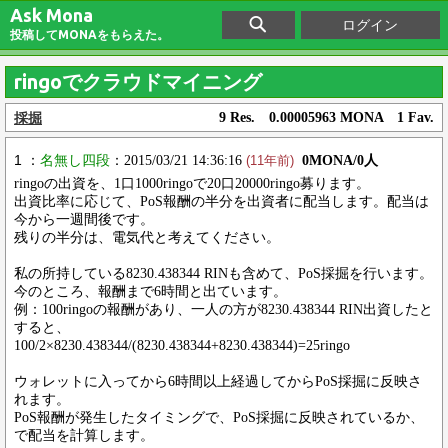
Ask Mona
ログイン
投稿してMONAをもらえた。
ringoでクラウドマイニング
採掘
9 Res. 0.00005963 MONA 1 Fav.
1 ：
名無し四段
：2015/03/21 14:36:16
0MONA/0人
(11年前)
ringoの出資を、1口1000ringoで20口20000ringo募ります。
出資比率に応じて、PoS報酬の半分を出資者に配当します。配当は
今から一週間後です。
残りの半分は、電気代と考えてください。
私の所持している8230.438344 RINも含めて、PoS採掘を行います。
今のところ、報酬まで6時間と出ています。
例：100ringoの報酬があり、一人の方が8230.438344 RIN出資したと
すると、
100/2×8230.438344/(8230.438344+8230.438344)=25ringo
ウォレットに入ってから6時間以上経過してからPoS採掘に反映さ
れます。
PoS報酬が発生したタイミングで、PoS採掘に反映されているか、
で配当を計算します。