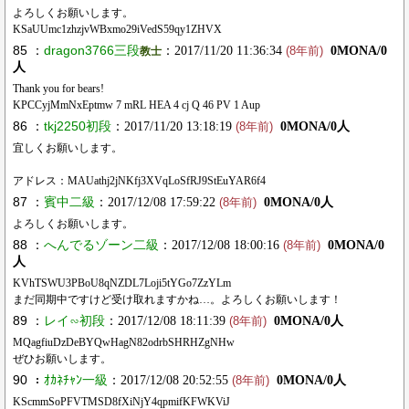
よろしくお願いします。
KSaUUmc1zhzjvWBxmo29iVedS59qy1ZHVX
85 ：
dragon3766三段
：2017/11/20 11:36:34
0MONA/0
教士
(8年前)
人
Thank you for bears!
KPCCyjMmNxEptmw 7 mRL HEA 4 cj Q 46 PV 1 Aup
86 ：
tkj2250初段
：2017/11/20 13:18:19
0MONA/0人
(8年前)
宜しくお願いします。
アドレス：MAUathj2jNKfj3XVqLoSfRJ9StEuYAR6f4
87 ：
賓中二級
：2017/12/08 17:59:22
0MONA/0人
(8年前)
よろしくお願いします。
88 ：
へんでるゾーン二級
：2017/12/08 18:00:16
0MONA/0
(8年前)
人
KVhTSWU3PBoU8qNZDL7Loji5tYGo7ZzYLm
まだ同期中ですけど受け取れますかね…。よろしくお願いします！
89 ：
レイ∽初段
：2017/12/08 18:11:39
0MONA/0人
(8年前)
MQagfiuDzDeBYQwHagN82odrbSHRHZgNHw
ぜひお願いします。
90 ：
ｵｶﾈﾁｬﾝ一級
：2017/12/08 20:52:55
0MONA/0人
(8年前)
KScmmSoPFVTMSD8fXiNjY4qpmifKFWKViJ