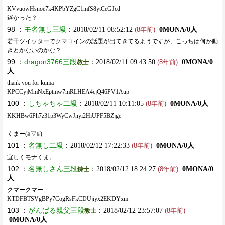
KVvuowHsnoe7k4KPbYZgC1mfS8ytCeGJcd
遅かった？
98 ：
モ名無し三級
：2018/02/11 08:52:12
0MONA/0人
(8年前)
若干ツイッターでクマコインの話題が出てきてるようですが、こっちは何か動
きとかないのかな？
99 ：
dragon3766三段
：2018/02/11 09:43:50
0MONA/0
教士
(8年前)
人
thank you for kuma
KPCCyjMmNxEptmw7mRLHEA4cjQ46PV1Aup
100 ：
しちゃちゃ二級
：2018/02/11 10:11:05
0MONA/0人
(8年前)
KKHBw6Ph7z31p3WyCwJnyi2HiUPF5BZjge
くまー(≧▽≦)
101 ：
名無し二級
：2018/02/12 17:22:33
0MONA/0人
(8年前)
宜しくモナくま。
102 ：
名無しさん三段
：2018/02/12 18:24:27
0MONA/0
錬士
(8年前)
人
クマークマー
KTDFBTSVgBPy7CogRsFkCDUjiyx2EKDYxm
103 ：
がんばる親父三段
：2018/02/12 23:57:07
教士
(8年前)
0MONA/0人