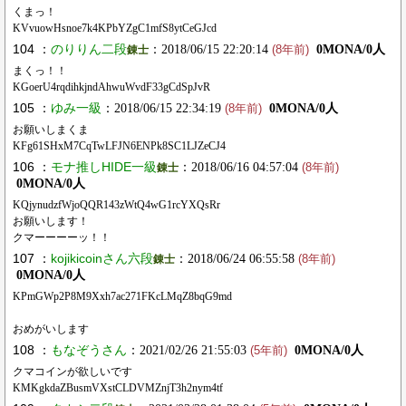
くまっ！
KVvuowHsnoe7k4KPbYZgC1mfS8ytCeGJcd
104 ：
のりりん二段
：2018/06/15 22:20:14
0MONA/0人
錬士
(8年前)
まくっ！！
KGoerU4rqdihkjndAhwuWvdF33gCdSpJvR
105 ：
ゆみ一級
：2018/06/15 22:34:19
0MONA/0人
(8年前)
お願いしまくま
KFg61SHxM7CqTwLFJN6ENPk8SC1LJZeCJ4
106 ：
モナ推しHIDE一級
：2018/06/16 04:57:04
錬士
(8年前)
0MONA/0人
KQjynudzfWjoQQR143zWtQ4wG1rcYXQsRr
お願いします！
クマーーーーッ！！
107 ：
kojikicoinさん六段
：2018/06/24 06:55:58
錬士
(8年前)
0MONA/0人
KPmGWp2P8M9Xxh7ac271FKcLMqZ8bqG9md
おめがいします
108 ：
もなぞうさん
：2021/02/26 21:55:03
0MONA/0人
(5年前)
クマコインが欲しいです
KMKgkdaZBusmVXstCLDVMZnjT3h2nym4tf