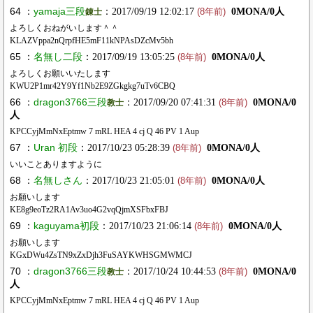
64 ：
yamaja三段
：2017/09/19 12:02:17
0MONA/0人
錬士
(8年前)
よろしくおねがいします＾＾
KLAZVppa2nQrpfHE5mF11kNPAsDZcMv5bh
65 ：
名無し二段
：2017/09/19 13:05:25
0MONA/0人
(8年前)
よろしくお願いいたします
KWU2P1mr42Y9Yf1Nb2E9ZGkgkg7uTv6CBQ
66 ：
dragon3766三段
：2017/09/20 07:41:31
0MONA/0
教士
(8年前)
人
KPCCyjMmNxEptmw 7 mRL HEA 4 cj Q 46 PV 1 Aup
67 ：
Uran 初段
：2017/10/23 05:28:39
0MONA/0人
(8年前)
いいことありますように
68 ：
名無しさん
：2017/10/23 21:05:01
0MONA/0人
(8年前)
お願いします
KE8g9eoTz2RA1Av3uo4G2vqQjmXSFbxFBJ
69 ：
kaguyama初段
：2017/10/23 21:06:14
0MONA/0人
(8年前)
お願いします
KGxDWu4ZsTN9xZxDjh3FuSAYKWHSGMWMCJ
70 ：
dragon3766三段
：2017/10/24 10:44:53
0MONA/0
教士
(8年前)
人
KPCCyjMmNxEptmw 7 mRL HEA 4 cj Q 46 PV 1 Aup