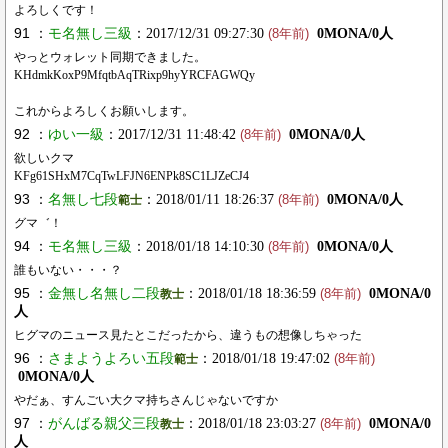
よろしくです！
91 ：
モ名無し三級
：2017/12/31 09:27:30
0MONA/0人
(8年前)
やっとウォレット同期できました。
KHdmkKoxP9MfqtbAqTRixp9hyYRCFAGWQy
これからよろしくお願いします。
92 ：
ゆい一級
：2017/12/31 11:48:42
0MONA/0人
(8年前)
欲しいクマ
KFg61SHxM7CqTwLFJN6ENPk8SC1LJZeCJ4
93 ：
名無し七段
：2018/01/11 18:26:37
0MONA/0人
範士
(8年前)
グマ゛！
94 ：
モ名無し三級
：2018/01/18 14:10:30
0MONA/0人
(8年前)
誰もいない・・・？
95 ：
金無し名無し二段
：2018/01/18 18:36:59
0MONA/0
教士
(8年前)
人
ヒグマのニュース見たとこだったから、違うもの想像しちゃった
96 ：
さまようよろい五段
：2018/01/18 19:47:02
範士
(8年前)
0MONA/0人
やだぁ、すんごい大クマ持ちさんじゃないですか
97 ：
がんばる親父三段
：2018/01/18 23:03:27
0MONA/0
教士
(8年前)
人