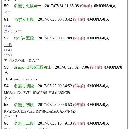
50 ：
名無し七段
：2017/07/24 21:35:08
0MONA/0人
範士
(9年前)
ベア
51 ：
ねずみ五段
：2017/07/25 00:10:42
0MONA/0人
(9年前)
>>47
送ったクマ。
52 ：
ねずみ五段
：2017/07/25 00:11:09
0MONA/0人
(9年前)
>>48
>>49
>>50
アドレスを載せるのだ
53 ：
dragon3766三段
：2017/07/25 02:47:06
0MONA/0
教士
(9年前)
人
Thank you for my bears
54 ：
名無し初段
：2017/07/25 09:34:52
0MONA/0人
(9年前)
MCRj4cdQsuEVUm85sCZ26LtVkLdtLBXGPf
クマ～
55 ：
名無し初段
：2017/07/25 09:46:53
0MONA/0人
(9年前)
KVh7CcdQE6ZVu9EHMW8xqkqCesUAXWN4g3
こっち？
56 ：
名無し二段
：2017/07/25 16:49:13
0MONA/0人
(9年前)