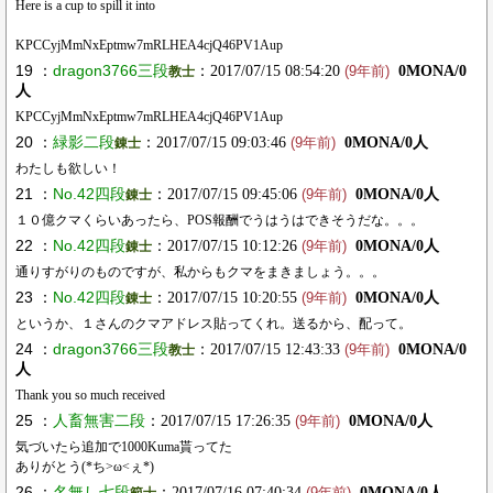
Here is a cup to spill it into
KPCCyjMmNxEptmw7mRLHEA4cjQ46PV1Aup
19 ：
dragon3766三段
：2017/07/15 08:54:20
0MONA/0
教士
(9年前)
人
KPCCyjMmNxEptmw7mRLHEA4cjQ46PV1Aup
20 ：
緑影二段
：2017/07/15 09:03:46
0MONA/0人
錬士
(9年前)
わたしも欲しい！
21 ：
No.42四段
：2017/07/15 09:45:06
0MONA/0人
錬士
(9年前)
１０億クマくらいあったら、POS報酬でうはうはできそうだな。。。
22 ：
No.42四段
：2017/07/15 10:12:26
0MONA/0人
錬士
(9年前)
通りすがりのものですが、私からもクマをまきましょう。。。
23 ：
No.42四段
：2017/07/15 10:20:55
0MONA/0人
錬士
(9年前)
というか、１さんのクマアドレス貼ってくれ。送るから、配って。
24 ：
dragon3766三段
：2017/07/15 12:43:33
0MONA/0
教士
(9年前)
人
Thank you so much received
25 ：
人畜無害二段
：2017/07/15 17:26:35
0MONA/0人
(9年前)
気づいたら追加で1000Kuma貰ってた
ありがとう(*ち>ω<ぇ*)
26 ：
名無し七段
：2017/07/16 07:40:34
0MONA/0人
範士
(9年前)