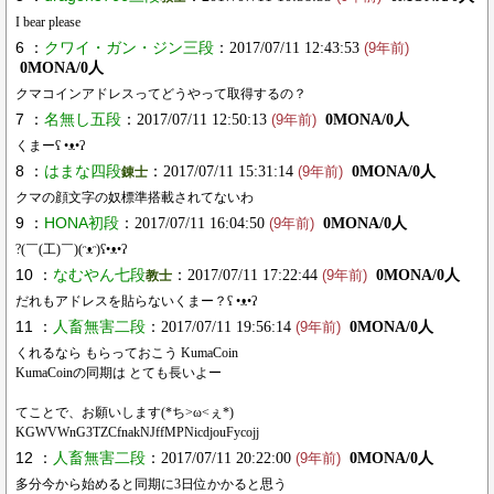
I bear please
6 ：
クワイ・ガン・ジン三段
：2017/07/11 12:43:53
(9年前)
0MONA/0人
クマコインアドレスってどうやって取得するの？
7 ：
名無し五段
：2017/07/11 12:50:13
0MONA/0人
(9年前)
くまーʕ •ᴥ•ʔ
8 ：
はまな四段
：2017/07/11 15:31:14
0MONA/0人
錬士
(9年前)
クマの顔文字の奴標準搭載されてないわ
9 ：
HONA初段
：2017/07/11 16:04:50
0MONA/0人
(9年前)
?(￣(工)￣)(ᵔᴥᵔ)ʕ•ᴥ•ʔ
10 ：
なむやん七段
：2017/07/11 17:22:44
0MONA/0人
教士
(9年前)
だれもアドレスを貼らないくまー？ʕ •ᴥ•ʔ
11 ：
人畜無害二段
：2017/07/11 19:56:14
0MONA/0人
(9年前)
くれるなら もらっておこう KumaCoin
KumaCoinの同期は とても長いよー
てことで、お願いします(*ち>ω<ぇ*)
KGWVWnG3TZCfnakNJffMPNicdjouFycojj
12 ：
人畜無害二段
：2017/07/11 20:22:00
0MONA/0人
(9年前)
多分今から始めると同期に3日位かかると思う