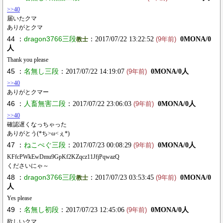
>>40
届いたクマ
ありがとクマ
44 ：
dragon3766三段
：2017/07/22 13:22:52
0MONA/0
教士
(9年前)
人
Thank you please
45 ：
名無し三段
：2017/07/22 14:19:07
0MONA/0人
(9年前)
>>40
ありがとクマー
46 ：
人畜無害二段
：2017/07/22 23:06:03
0MONA/0人
(9年前)
>>40
確認遅くなっちゃった
ありがとう(*ち>ω<ぇ*)
47 ：
ねこぺぐ三段
：2017/07/23 00:08:29
0MONA/0人
(9年前)
KFfcPWkEwDmu9GpKf2KZqcz11JfjPqwazQ
くださいにゃ～
48 ：
dragon3766三段
：2017/07/23 03:53:45
0MONA/0
教士
(9年前)
人
Yes please
49 ：
名無し初段
：2017/07/23 12:45:06
0MONA/0人
(9年前)
欲しいクマ