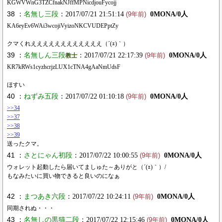
KGWVWnG3TZCfnakNJffMPNicdjouFycojj
38 ：
名無し三段
：2017/07/21 21:51:14
0MONA/0人
(9年前)
KA6eyEv6WAi3wcojiVyizoNKCVUDEPptZy
クマくれええええええええええええ（´(ｪ)｀）
39 ：
名無しん三段
：2017/07/21 22:17:39
0MONA/0人
教士
(9年前)
KR7kRWs1cyzhcrjzLUX1cTNA4gAaNmUdsF
ほすい
40 ：
ねずみ五段
：2017/07/22 01:10:18
0MONA/0人
(9年前)
>>34
>>37
>>38
>>39
送ったクマ。
41 ：
さとにゃん初段
：2017/07/22 10:00:55
0MONA/0人
(9年前)
ウォレット起動したら届いてましゅた～ありがと（´(ｪ)｀）/
もなみたいに買い物できると良いのになぁ
42 ：
まつあき六段
：2017/07/22 10:24:11
0MONA/0人
(9年前)
同期されぬ・・・
43 ：
名無しの黒猫二段
：2017/07/22 12:15:46
0MONA/0人
(9年前)