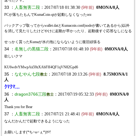
送ったクマ。
33 ：
人畜無害二段
：2017/07/18 01:38:30
0MONA/0人
(9年前)
PCが落ちたもんでKumaCoin-qtが起動しなくなったorz
バックアップ取ってからwallet.datとKumacoin.conf(nodeが書いてあるから)以外
を消して見たりしたけどやけに起動が早かったり、起動後すぐ応答なしになる
せっかく貰ったKumaが水の泡にならないように復旧頑張る
34 ：
名無しの黒猫二段
：2017/07/18 01:48:10
0MONA/0人
(9年前)
欲しいクマ
KU6wdvYMwpAii59zXAbFH4QF1qVN82Gpd6
35 ：
なむやん七段
：2017/07/18 20:13:26
8.75MONA/1
教士
(9年前)
人
ｸﾏｸﾏ...
36 ：
dragon3766三段
：2017/07/19 05:32:33
0MONA/0
教士
(9年前)
人
Thank you for Bear
37 ：
人畜無害二段
：2017/07/21 21:48:41
0MONA/0人
(9年前)
なんだかんだで起動できるようになった
お願いします(*ち>ω<ぇ*)ｸﾏ!