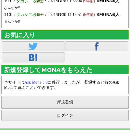
109 ：
タカシ二段
：2021/03/28 01:38:04
0MONA/0人
錬士
(5年前)
なんちか‼️
110 ：
タカシ二段
：2021/03/30 14:15:51
0MONA/0人
錬士
(5年前)
まんちか‼️
お気に入り
新規登録してMONAをもらえた
本サイトは
Ask Mona 3.0
に移行しましたが、登録すると昔のAsk
Monaで遊ぶことができます。
新規登録
ログイン