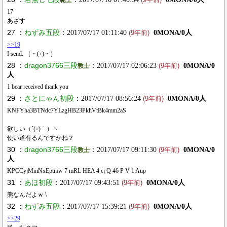
17
あざす
27 ：
ねずみ五段
：2017/07/17 01:11:40
0MONA/0人
(9年前)
>>19
I send. （・(ｪ)・）
28 ：
dragon3766三段
：2017/07/17 02:06:23
0MONA/0
教士
(9年前)
人
1 bear received thank you
29 ：
さとにゃん初段
：2017/07/17 08:56:24
0MONA/0人
(9年前)
KNFYha3BTNdc7YLzgHB23PkhVtBk4mm2aS
欲しい（´(ｪ)｀）～
使い道有るんですかね？
30 ：
dragon3766三段
：2017/07/17 09:11:30
0MONA/0
教士
(9年前)
人
KPCCyjMmNxEptmw 7 mRL HEA 4 cj Q 46 P V 1 Aup
31 ：
あほ初段
：2017/07/17 09:43:51
0MONA/0人
(9年前)
熊なんだよｗ \
32 ：
ねずみ五段
：2017/07/17 15:39:21
0MONA/0人
(9年前)
>>29