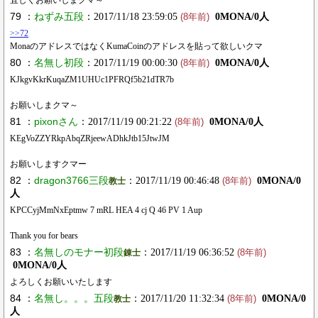
79 ：
ねずみ五段
：2017/11/18 23:59:05
0MONA/0人
(8年前)
>>72
MonaのアドレスではなくKumaCoinのアドレスを貼って欲しいクマ
80 ：
名無し初段
：2017/11/19 00:00:30
0MONA/0人
(8年前)
KJkgvKkrKuqaZM1UHUc1PFRQf5b21dTR7b
お願いしまクマ～
81 ：
pixonさん
：2017/11/19 00:21:22
0MONA/0人
(8年前)
KEgVoZZYRkpAbqZRjeewADhkJtb15JtwJM
お願いしますクマー
82 ：
dragon3766三段
：2017/11/19 00:46:48
0MONA/0
教士
(8年前)
人
KPCCyjMmNxEptmw 7 mRL HEA 4 cj Q 46 PV 1 Aup
Thank you for bears
83 ：
名無しのモナー初段
：2017/11/19 06:36:52
錬士
(8年前)
0MONA/0人
よろしくお願いいたします
84 ：
名無し。。。五段
：2017/11/20 11:32:34
0MONA/0
教士
(8年前)
人