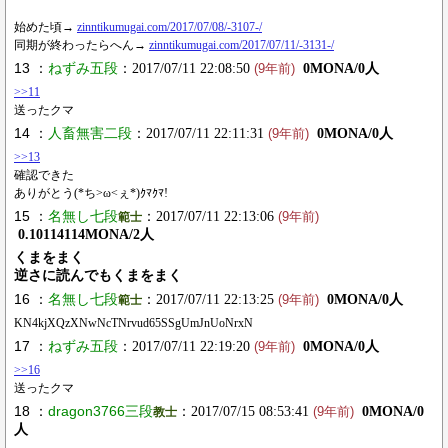
始めた頃→
zinntikumugai.com/2017/07/08/-3107-/
同期が終わったらへん→
zinntikumugai.com/2017/07/11/-3131-/
13 ：
ねずみ五段
：2017/07/11 22:08:50
0MONA/0人
(9年前)
>>11
送ったクマ
14 ：
人畜無害二段
：2017/07/11 22:11:31
0MONA/0人
(9年前)
>>13
確認できた
ありがとう(*ち>ω<ぇ*)ｸﾏｸﾏ!
15 ：
名無し七段
：2017/07/11 22:13:06
範士
(9年前)
0.10114114MONA/2人
くまをまく
逆さに読んでもくまをまく
16 ：
名無し七段
：2017/07/11 22:13:25
0MONA/0人
範士
(9年前)
KN4kjXQzXNwNcTNrvud65SSgUmJnUoNrxN
17 ：
ねずみ五段
：2017/07/11 22:19:20
0MONA/0人
(9年前)
>>16
送ったクマ
18 ：
dragon3766三段
：2017/07/15 08:53:41
0MONA/0
教士
(9年前)
人