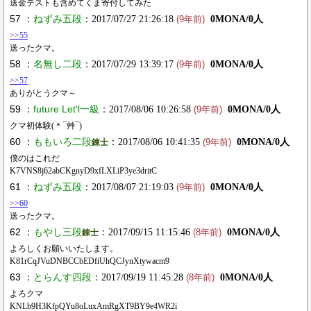
送金テストも含めてくま寄付してみた
57 ：
ねずみ五段
：2017/07/27 21:26:18
0MONA/0人
(9年前)
>>55
送ったクマ。
58 ：
名無し二段
：2017/07/29 13:39:17
0MONA/0人
(9年前)
>>57
ありがとうクマ～
59 ：
future Let'l一級
：2017/08/06 10:26:58
0MONA/0人
(9年前)
クマ初体験(＊¯艸¯)
60 ：
ももいろ二段
：2017/08/06 10:41:35
0MONA/0人
錬士
(9年前)
僕のはこれだ
K7VNS8j62abCKgnyD9xfLXLiP3ye3dritC
61 ：
ねずみ五段
：2017/08/07 21:19:03
0MONA/0人
(9年前)
>>60
送ったクマ。
62 ：
もやし三段
：2017/09/15 11:15:46
0MONA/0人
錬士
(8年前)
よろしくお願いいたします。
K81rCqJVuDNBCCbEDfiUhQCJynXtywacm9
63 ：
とらんす四段
：2017/09/19 11:45:28
0MONA/0人
(8年前)
よろクマ
KNLb9H3KfpQYu8oLuxAmRgXT9BY9e4WR2i