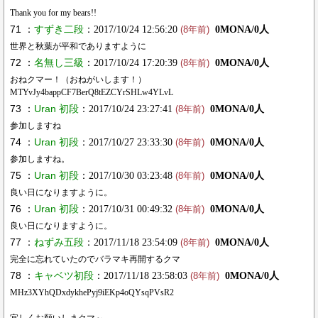
Thank you for my bears!!
71 ：
すずき二段
：2017/10/24 12:56:20
0MONA/0人
(8年前)
世界と秋葉が平和でありますように
72 ：
名無し三級
：2017/10/24 17:20:39
0MONA/0人
(8年前)
おねクマー！（おねがいします！）
MTYvJy4bappCF7BerQ8tEZCYrSHLw4YLvL
73 ：
Uran 初段
：2017/10/24 23:27:41
0MONA/0人
(8年前)
参加しますね
74 ：
Uran 初段
：2017/10/27 23:33:30
0MONA/0人
(8年前)
参加しますね。
75 ：
Uran 初段
：2017/10/30 03:23:48
0MONA/0人
(8年前)
良い日になりますように。
76 ：
Uran 初段
：2017/10/31 00:49:32
0MONA/0人
(8年前)
良い日になりますように。
77 ：
ねずみ五段
：2017/11/18 23:54:09
0MONA/0人
(8年前)
完全に忘れていたのでバラマキ再開するクマ
78 ：
キャベツ初段
：2017/11/18 23:58:03
0MONA/0人
(8年前)
MHz3XYhQDxdykhePyj9iEKp4oQYsqPVsR2
宜しくお願いしまクマ～