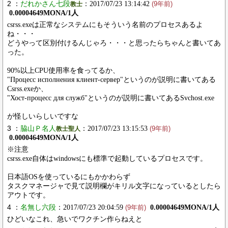
2 ：
だれかさん七段
：2017/07/23 13:14:42
教士
(9年前)
0.00004649MONA/1人
csrss.exeは正常なシステムにもそういう名前のプロセスあるよ
ね・・・
どうやって区別付けるんじゃろ・・・と思ったらちゃんと書いてあ
った。
90%以上CPU使用率を食ってるか、
"Процесс исполнения клиент-сервер"というのが説明に書いてある
Csrss.exeか、
"Хост-процесс для служб"というのが説明に書いてあるSvchost.exe
が怪しいらしいですな
3 ：
脇山Ｐ名人
：2017/07/23 13:15:53
教士聖人
(9年前)
0.00004649MONA/1人
※注意
csrss.exe自体はwindowsにも標準で起動しているプロセスです。
日本語OSを使っているにもかかわらず
タスクマネージャで見て説明欄がキリル文字になっているとしたら
アウトです。
4 ：
名無し六段
：2017/07/23 20:04:59
0.00004649MONA/1人
(9年前)
ひどいなこれ、急いでワクチン作らねえと