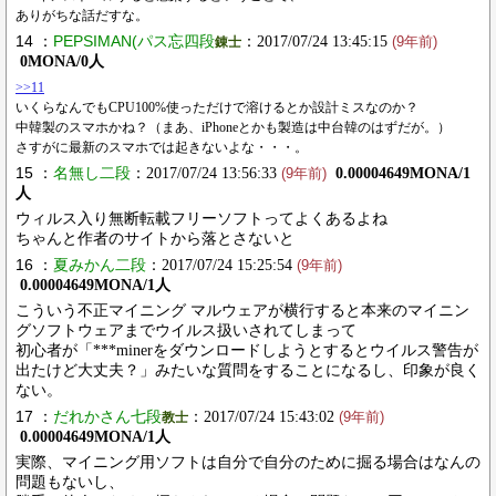
ありがちな話だすな。
14 ：
PEPSIMAN(パス忘四段
：2017/07/24 13:45:15
錬士
(9年前)
0MONA/0人
>>11
いくらなんでもCPU100%使っただけで溶けるとか設計ミスなのか？
中韓製のスマホかね？（まあ、iPhoneとかも製造は中台韓のはずだが。）
さすがに最新のスマホでは起きないよな・・・。
15 ：
名無し二段
：2017/07/24 13:56:33
0.00004649MONA/1
(9年前)
人
ウィルス入り無断転載フリーソフトってよくあるよね
ちゃんと作者のサイトから落とさないと
16 ：
夏みかん二段
：2017/07/24 15:25:54
(9年前)
0.00004649MONA/1人
こういう不正マイニング マルウェアが横行すると本来のマイニン
グソフトウェアまでウイルス扱いされてしまって
初心者が「***minerをダウンロードしようとするとウイルス警告が
出たけど大丈夫？」みたいな質問をすることになるし、印象が良く
ない。
17 ：
だれかさん七段
：2017/07/24 15:43:02
教士
(9年前)
0.00004649MONA/1人
実際、マイニング用ソフトは自分で自分のために掘る場合はなんの
問題もないし、