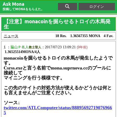
Ask Mona
ログイン
投稿してMONAをもらえた。
【注意】monacoinを掘らせるトロイの木馬発
生
ニュース
18 Res. 1.36567355 MONA 4 Fav.
1 ：
脇山Ｐ名人
：2017/07/23 13:09:21
教士聖人
(9年前)
1.36525514MONA/4人
monacoinを掘らせるトロイの木馬が発生したようで
す。
Csrss.exeと言う名前でmona.suprnova.ccのプールに
接続して
マイニングを行う模様です。
この先のサイトの対処方法が使えるかどうかは何と
も言えませんがご注意ください。
ソース↓
twitter.com/ATLComputer/status/88895692719076966
5