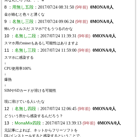
何なんだろうね、、、ｗ
8 ：
用無し五段
：2017/07/24 08:31:50
0MONA/0人
(9年前)
金が絡むと色々と湧くな
9 ：
名無し三段
：2017/07/24 09:06:24
0MONA/0人
(9年前)
怖いウィルスだ スマホ?でもうつるのかな
10 ：
名無し二段
：2017/07/24 11:39:31
0MONA/0人
(9年前)
スマホ用のminerもあるし可能性はありますよ
11 ：
名無し三段
：2017/07/24 11:59:00
0MONA/0人
(9年前)
スマホに感染する
↓
CPU使用率100%
↓
爆熱
↓
SIMやSDカードが溶ける可能性
現に溶けている人いたな
12 ：
名無し四段
：2017/07/24 12:06:45
0MONA/0人
(9年前)
どういう所から感染するんだろう？
13 ：
MonaMix四段
：2017/07/24 13:39:13
0MONA/0人
(9年前)
元記事によれば、ネットからフリーソフトを
DL/インストールすると感染するということで、