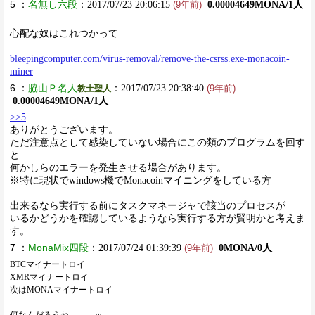
5 ：
名無し六段
：2017/07/23 20:06:15
0.00004649MONA/1人
(9年前)
心配な奴はこれつかって
bleepingcomputer.com/virus-removal/remove-the-csrss.exe-monacoin-
miner
6 ：
脇山Ｐ名人
：2017/07/23 20:38:40
教士聖人
(9年前)
0.00004649MONA/1人
>>5
ありがとうございます。
ただ注意点として感染していない場合にこの類のプログラムを回す
と
何かしらのエラーを発生させる場合があります。
※特に現状でwindows機でMonacoinマイニングをしている方
出来るなら実行する前にタスクマネージャで該当のプロセスが
いるかどうかを確認しているようなら実行する方が賢明かと考えま
す。
7 ：
MonaMix四段
：2017/07/24 01:39:39
0MONA/0人
(9年前)
BTCマイナートロイ
XMRマイナートロイ
次はMONAマイナートロイ