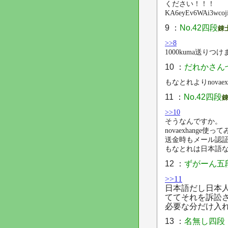
ください！！！
KA6eyEv6WAi3wcoj
9 ：
No.42四段
錬
>>8
1000kuma送りつ
10 ：
だれかさん
もなとれよりnovae
11 ：
No.42四段
>>10
そうなんですか。
novaexhang
送金時もメール認
もなとれは日本語
12 ：
ずがーん五
>>11
日本語だし日本
ててそれを訴訟さ
必要な分だけ入
13 ：
名無し四段