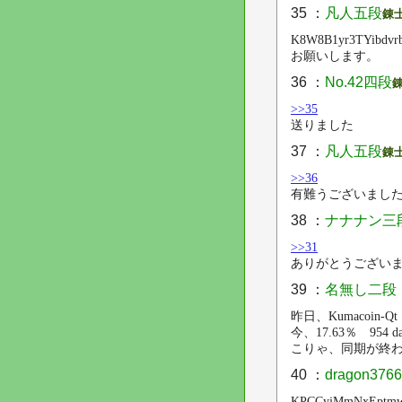
35 ：
凡人五段
錬
K8W8B1yr3TYibdvr
お願いします。
36 ：
No.42四段
>>35
送りました
37 ：
凡人五段
錬
>>36
有難うございまし
38 ：
ナナナン三
>>31
ありがとうござい
39 ：
名無し二段
昨日、Kumacoin-
今、17.63％ 954 da
こりゃ、同期が終
40 ：
dragon37
KPCCyjMmNxEptm