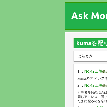
Ask Mo
kumaを配
ばらまき
1 ：
No.42四段
錬
kumaのアドレ
2 ：
No.42四段
錬
応募者多数の場合
同じアドレス、同
たまに配るのを忘