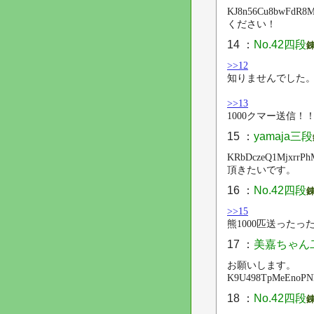
KJ8n56Cu8bwFdR8M
ください！
14 ：
No.42四段
>>12
知りませんでした
>>13
1000クマー送信！
15 ：
yamaja三段
KRbDczeQ1MjxrrPh
頂きたいです。
16 ：
No.42四段
>>15
熊1000匹送ったっ
17 ：
美嘉ちゃん
お願いします。
K9U498TpMeEnoPN
18 ：
No.42四段