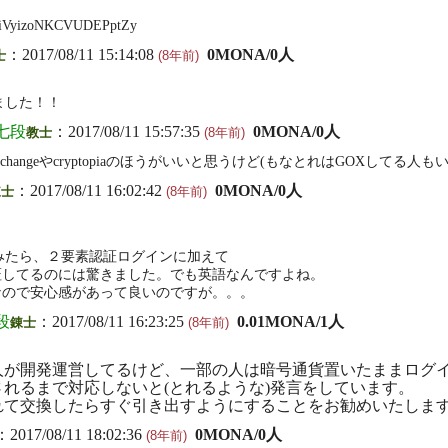
iVyizoNKCVUDEPptZy
：2017/08/11 15:14:08
0MONA/0人
士
(8年前)
けました！！
七段
：2017/08/11 15:57:35
0MONA/0人
教士
(8年前)
xchangeやcryptopiaのほうがいいと思うけど(もなとれはGOXしてる人も
：2017/08/11 16:02:42
0MONA/0人
錬士
(8年前)
e使ってみたら、２要素認証ログインに加えて
証してるのには驚きました。でも英語なんですよね。
なので安心感があって良いのですが。。。
段
：2017/08/11 16:23:25
0.01MONA/1人
錬士
(8年前)
人が開発運営してるけど、一部の人は暗号通貨置いたままログ
れるまで対応しないと(とれるような)発言をしています。
れて交換したらすぐ引き出すようにすることをお勧めいたしま
：2017/08/11 18:02:36
0MONA/0人
(8年前)