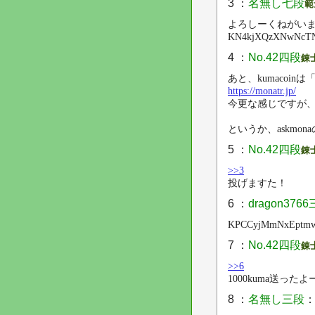
3 ：
名無し七段
範
よろしーくねがい
KN4kjXQzXNwNcTN
4 ：
No.42四段
錬
あと、kumacoi
https://monatr.jp/
今更な感じですが
というか、askmo
5 ：
No.42四段
錬
>>3
投げますた！
6 ：
dragon376
KPCCyjMmNxEptm
7 ：
No.42四段
錬
>>6
1000kuma送ったよ
8 ：
名無し三段
：