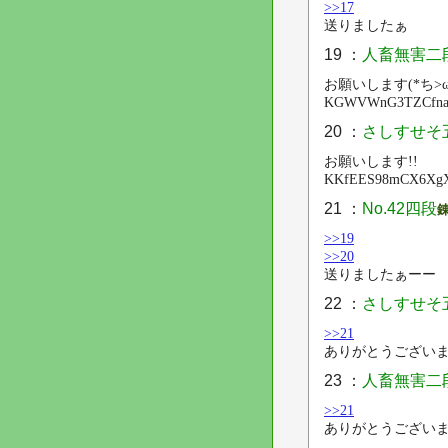
>>17
送りましたぁ
19 ：
人畜無害二
お願いします(*ち>ω
KGWVWnG3TZCfnakN
20 ：
さしすせそ
お願いします!!
KKfEES98mCX6XgX
21 ：
No.42四段
>>19
>>20
送りましたぁーー
22 ：
さしすせそ
>>21
ありがとうございま
23 ：
人畜無害二
>>21
ありがとうございま