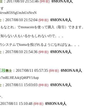
：2017/08/10 21:51:46
0MONA/0人
士
(9年前)
ます
rvud65SSgUmJnUoNrxN
：2017/08/10 21:52:04
0MONA/0人
士
(9年前)
nは「もなとれ」でmonacoinを使って購入（取引）できます。
、知らない人もいるかもしれないので。。。
naのシステムでkumaを投げれるようになればなぁ。。。
：2017/08/10 21:54:36
0MONA/0人
士
(9年前)
6三段
：2017/08/11 05:57:35
0MONA/0人
教士
(8年前)
w7mRLHEA4cjQ46PV1Aup
：2017/08/11 15:03:03
0MONA/0人
士
(8年前)
ー。
2017/08/11 15:10:48
0MONA/0人
(8年前)