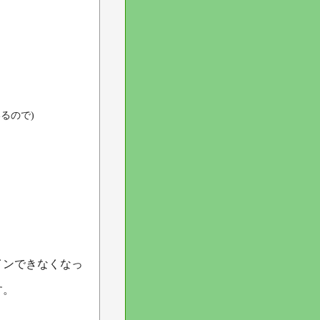
いるので)
インできなくなっ
す。