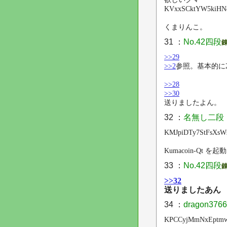
KVxxSCktYW5kiHN
くまりんこ。
31 ：
No.42四段
>>29
>>2
参照。基本的に
>>28
>>30
送りましたよん。
32 ：
名無し二段
KMJpiDTy7StFsXsW
Kumacoin-Qt 
33 ：
No.42四段
>>32
送りましたあん
34 ：
dragon37
KPCCyjMmNxEptm