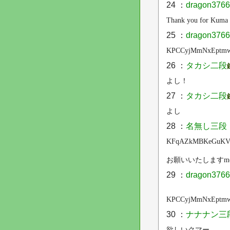
24 ：
dragon37
Thank you for Kuma
25 ：
dragon37
KPCCyjMmNxEptmw 7
26 ：
タカシ二段
よし！
27 ：
タカシ二段
よし
28 ：
名無し三段
KFqAZkMBKeGuKVt
お願いいたしますm(
29 ：
dragon37
KPCCyjMmNxEptmw 7
30 ：
ナナナン三
欲しいクマー