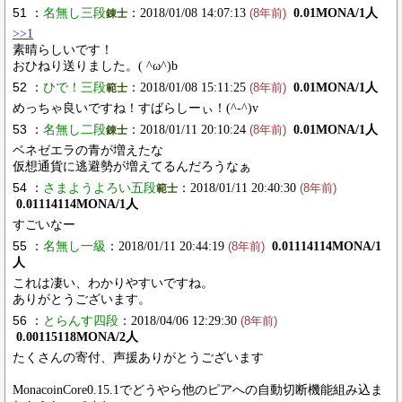
51 ：
名無し三段
：2018/01/08 14:07:13
0.01MONA/1人
錬士
(8年前)
>>1
素晴らしいです！
おひねり送りました。( ^ω^)b
52 ：
ひで！三段
：2018/01/08 15:11:25
0.01MONA/1人
範士
(8年前)
めっちゃ良いですね！すばらしーぃ！(^-^)v
53 ：
名無し二段
：2018/01/11 20:10:24
0.01MONA/1人
錬士
(8年前)
ベネゼエラの青が増えたな
仮想通貨に逃避勢が増えてるんだろうなぁ
54 ：
さまようよろい五段
：2018/01/11 20:40:30
範士
(8年前)
0.01114114MONA/1人
すごいなー
55 ：
名無し一級
：2018/01/11 20:44:19
0.01114114MONA/1
(8年前)
人
これは凄い、わかりやすいですね。
ありがとうございます。
56 ：
とらんす四段
：2018/04/06 12:29:30
(8年前)
0.00115118MONA/2人
たくさんの寄付、声援ありがとうございます
MonacoinCore0.15.1でどうやら他のピアへの自動切断機能組み込ま