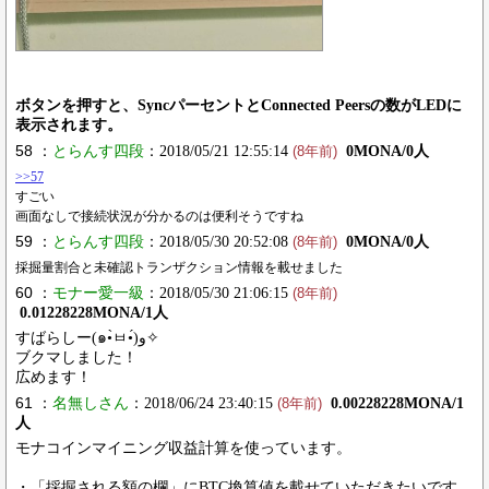
ボタンを押すと、SyncパーセントとConnected Peersの数がLEDに
表示されます。
58 ：
とらんす四段
：2018/05/21 12:55:14
0MONA/0人
(8年前)
>>57
すごい
画面なしで接続状況が分かるのは便利そうですね
59 ：
とらんす四段
：2018/05/30 20:52:08
0MONA/0人
(8年前)
採掘量割合と未確認トランザクション情報を載せました
60 ：
モナー愛一級
：2018/05/30 21:06:15
(8年前)
0.01228228MONA/1人
すばらしー(๑•̀ㅂ•́)و✧
ブクマしました！
広めます！
61 ：
名無しさん
：2018/06/24 23:40:15
0.00228228MONA/1
(8年前)
人
モナコインマイニング収益計算を使っています。
・「採掘される額の欄」にBTC換算値を載せていただきたいです