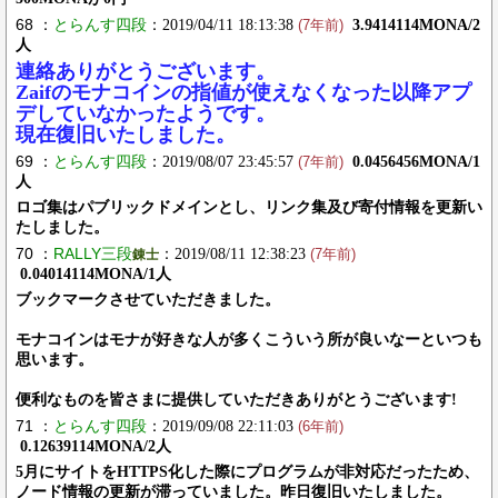
68 ：
とらんす四段
：2019/04/11 18:13:38
3.9414114MONA/2
(7年前)
人
連絡ありがとうございます。
Zaifのモナコインの指値が使えなくなった以降アプ
デしていなかったようです。
現在復旧いたしました。
69 ：
とらんす四段
：2019/08/07 23:45:57
0.0456456MONA/1
(7年前)
人
ロゴ集はパブリックドメインとし、リンク集及び寄付情報を更新い
たしました。
70 ：
RALLY三段
：2019/08/11 12:38:23
錬士
(7年前)
0.04014114MONA/1人
ブックマークさせていただきました。
モナコインはモナが好きな人が多くこういう所が良いなーといつも
思います。
便利なものを皆さまに提供していただきありがとうございます!
71 ：
とらんす四段
：2019/09/08 22:11:03
(6年前)
0.12639114MONA/2人
5月にサイトをHTTPS化した際にプログラムが非対応だったため、
ノード情報の更新が滞っていました。昨日復旧いたしました。