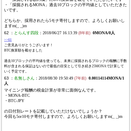
・「採掘されるMONA」過去10ブロックの平均値としていただきた
いです。
どちらか、採用されたら5モナ寄付しますので、よろしくお願いし
ますm(_ _)m
62 ：
とらんす四段
：2018/06/27 16:13:39
0MONA/0人
(8年前)
>>61
ご意見ありがとうございます！
BTC換算額を載せました
過去10ブロックの平均値を使っても、未来に採掘されるブロックの報酬に手数
料が含まれる保証はないので最低の目安として引き続き25MONAで計算して
いく予定です。
63 ：
名無しさん
：2018/08/30 19:50:49
0.00114114MONA/1
(7年前)
人
マイニング報酬の税金計算が非常に面倒なんです。
・MONA-BTC
・BTC-JPY
の日付別レートを記載していただけないでしょうか？
今回も5or10モナ寄付しますので、よろしくお願いしますm(_ _)m