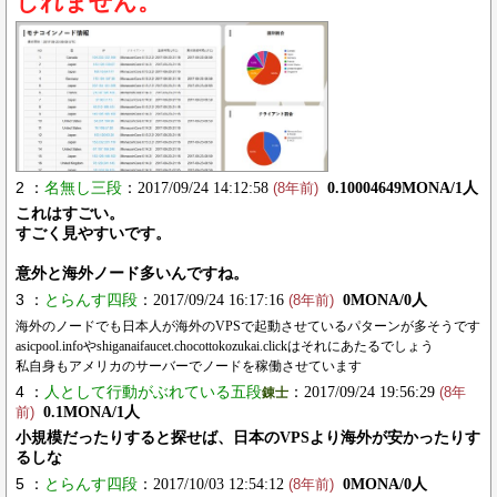
しれません。
2 ：
名無し三段
：2017/09/24 14:12:58
0.10004649MONA/1人
(8年前)
これはすごい。
すごく見やすいです。
意外と海外ノード多いんですね。
3 ：
とらんす四段
：2017/09/24 16:17:16
0MONA/0人
(8年前)
海外のノードでも日本人が海外のVPSで起動させているパターンが多そうです
asicpool.infoやshiganaifaucet.chocottokozukai.clickはそれにあたるでしょう
私自身もアメリカのサーバーでノードを稼働させています
4 ：
人として行動がぶれている五段
：2017/09/24 19:56:29
錬士
(8年
0.1MONA/1人
前)
小規模だったりすると探せば、日本のVPSより海外が安かったりす
るしな
5 ：
とらんす四段
：2017/10/03 12:54:12
0MONA/0人
(8年前)