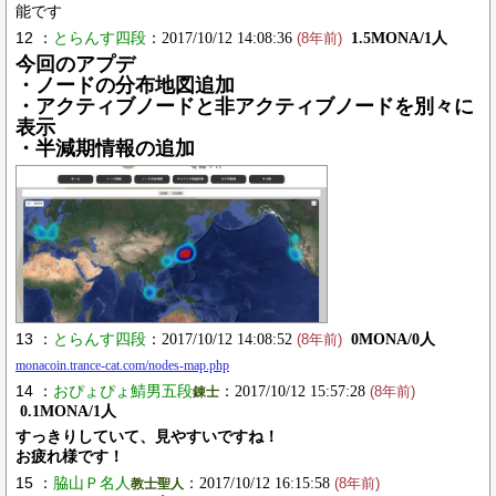
能です
12 ：
とらんす四段
：2017/10/12 14:08:36
1.5MONA/1人
(8年前)
今回のアプデ
・ノードの分布地図追加
・アクティブノードと非アクティブノードを別々に
表示
・半減期情報の追加
13 ：
とらんす四段
：2017/10/12 14:08:52
0MONA/0人
(8年前)
monacoin.trance-cat.com/nodes-map.php
14 ：
おぴょぴょ鯖男五段
：2017/10/12 15:57:28
錬士
(8年前)
0.1MONA/1人
すっきりしていて、見やすいですね！
お疲れ様です！
15 ：
脇山Ｐ名人
：2017/10/12 16:15:58
教士聖人
(8年前)