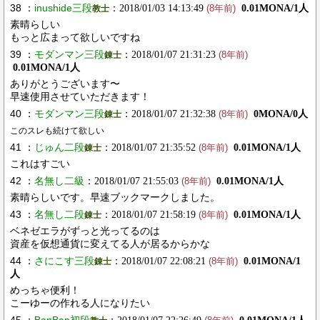
38 ：
inushide三段
：2018/01/03 14:13:49
0.01MONA/1人
教士
(8年前)
素晴らしい
もっと広まって欲しいですね
39 ：
モダンマン三段
：2018/01/07 21:31:23
錬士
(8年前)
0.01MONA/1人
ありがとうございます〜
早速使用させていただきます！
40 ：
モダンマン三段
：2018/01/07 21:32:38
0MONA/0人
錬士
(8年前)
このスレも続けて欲しい
41 ：
じゅん二段
：2018/01/07 21:35:52
0.01MONA/1人
錬士
(8年前)
これはすごい
42 ：
名無し二級
：2018/01/07 21:55:03
0.01MONA/1人
(8年前)
素晴らしいです。早速ブックマークしました。
43 ：
名無し二段
：2018/01/07 21:58:19
0.01MONA/1人
錬士
(8年前)
ベネゼエラがずっと光ってるのは
資産を仮想通貨に変えてる人が居るからかな
44 ：
さにこす三段
：2018/01/07 22:08:21
0.01MONA/1
錬士
(8年前)
人
めっちゃ便利！
こーゆーの作れる人になりたい
45 ：
BanBan初段