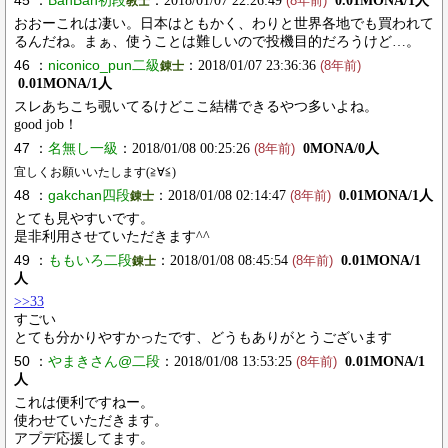
：2018/01/07 22:26:49
0.01MONA/1人
教士
(8年前)
おおーこれは凄い。日本はともかく、わりと世界各地でも買われて
るんだね。まぁ、使うことは難しいので投機目的だろうけど…。
46 ：
niconico_pun二級
：2018/01/07 23:36:36
錬士
(8年前)
0.01MONA/1人
スレあちこち覗いてるけどここ結構できるやつ多いよね。
good job！
47 ：
名無し一級
：2018/01/08 00:25:26
0MONA/0人
(8年前)
宜しくお願いいたします(≧∀≦)
48 ：
gakchan四段
：2018/01/08 02:14:47
0.01MONA/1人
錬士
(8年前)
とても見やすいです。
是非利用させていただきます^^
49 ：
ももいろ二段
：2018/01/08 08:45:54
0.01MONA/1
錬士
(8年前)
人
>>33
すごい
とても分かりやすかったです、どうもありがとうございます
50 ：
やまきさん@二段
：2018/01/08 13:53:25
0.01MONA/1
(8年前)
人
これは便利ですねー。
使わせていただきます。
アプデ応援してます。