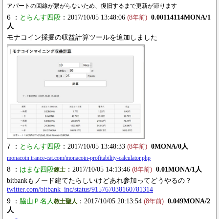
アパートの回線が繋がらないため、復旧するまで更新が滞ります
6 ：
とらんす四段
：2017/10/05 13:48:06
0.00114114MONA/1
(8年前)
人
モナコイン採掘の収益計算ツールを追加しました
7 ：
とらんす四段
：2017/10/05 13:48:33
0MONA/0人
(8年前)
monacoin.trance-cat.com/monacoin-profitability-calculator.php
8 ：
はまな四段
：2017/10/05 14:13:46
0.01MONA/1人
錬士
(8年前)
bitbankもノード建てたらしいけどあれ参加ってどうやるの？
twitter.com/bitbank_inc/status/915767038160781314
9 ：
脇山Ｐ名人
：2017/10/05 20:13:54
0.049MONA/2
教士聖人
(8年前)
人