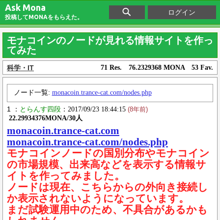
Ask Mona
ログイン
投稿してMONAをもらえた。
モナコインのノードが見れる情報サイトを作っ
てみた
科学・IT
71 Res. 76.2329368 MONA 53 Fav.
ノード一覧:
monacoin.trance-cat.com/nodes.php
1 ：
とらんす四段
：2017/09/23 18:44:15
(8年前)
22.29934376MONA/30人
monacoin.trance-cat.com
monacoin.trance-cat.com/nodes.php
モナコインノードの国別分布やモナコイン
の市場規模、出来高などを表示する情報サ
イトを作ってみました。
ノードは現在、こちらからの外向き接続し
か表示されないようになっています。
まだ試験運用中のため、不具合があるかも