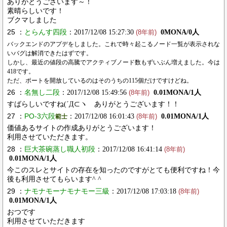
ありがとうございます～！
素晴らしいです！
ブクマしました
25 ：
とらんす四段
：2017/12/08 15:27:30
0MONA/0人
(8年前)
バックエンドのアプデをしました。これで時々起こるノード一覧が表示されな
いバグは解消できたはずです。
しかし、最近の値段の高騰でアクティブノード数もずいぶん増えました。今は
418です。
ただ、ポートを開放しているのはそのうちの115個だけですけどね。
26 ：
名無し二段
：2017/12/08 15:49:56
0.01MONA/1人
(8年前)
すばらしいですね(´Д⊂ヽ ありがとうございます！！
27 ：
PO-3六段
：2017/12/08 16:01:43
0.01MONA/1人
範士
(8年前)
価値あるサイトの作成ありがとうございます！
利用させていただきます。
28 ：
巨大茶碗蒸し職人初段
：2017/12/08 16:41:14
(8年前)
0.01MONA/1人
今このスレとサイトの存在を知ったのですがとても便利ですね！今
後も利用させてもらいます^ ^
29 ：
ナモナモーナモナモー三級
：2017/12/08 17:03:18
(8年前)
0.01MONA/1人
おつです
利用させていただきます