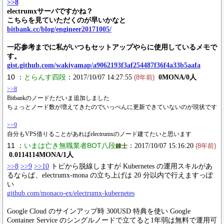
>>8
electrumxサーバですかね？
こちらを見ていただくのが早いかなと
bitbank.cc/blog/engineer20171005/
一応参考までに私がいつもセットアップやらに使用しているメモで
す。
gist.github.com/wakiyamap/a9062193f3af254487f36f4a33b5aafa
10 ：
とらんす四段
：2017/10/07 14:27:55
0MONA/0人
(8年前)
>>8
Bitbankのノードただいま追加しました
ちょっとノード数が増えてきたのでいっぺんに更新できていないのが現状です
>>9
自分もVPS借りることがあればelectrumxのノード建てたいと思います
11 ：
いまは亡き無職業者BOT八段
：2017/10/07 15:16:20
錬士
(8年前)
0.0114114MONA/1人
>>8
>>9
>>10
トピから脱線しますが Kubernetes の運用スキルがあ
るならば、electrumx-mona の立ち上げは 20 分以内で行えますっぽ
い
github.com/monaco-ex/electrumx-kubernetes
Google Cloud のサインアップ時 300USD 特典を使い Google
Container Service のシングルノードで立てると1年弱は無料で運用可