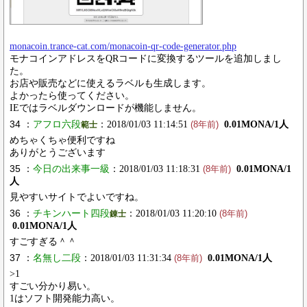
monacoin.trance-cat.com/monacoin-qr-code-generator.php
モナコインアドレスをQRコードに変換するツールを追加しまし
た。
お店や販売などに使えるラベルも生成します。
よかったら使ってください。
IEではラベルダウンロードが機能しません。
34 ：
アフロ六段
：2018/01/03 11:14:51
0.01MONA/1人
範士
(8年前)
めちゃくちゃ便利ですね
ありがとうございます
35 ：
今日の出来事一級
：2018/01/03 11:18:31
0.01MONA/1
(8年前)
人
見やすいサイトでよいですね。
36 ：
チキンハート四段
：2018/01/03 11:20:10
錬士
(8年前)
0.01MONA/1人
すごすぎる＾＾
37 ：
名無し二段
：2018/01/03 11:31:34
0.01MONA/1人
(8年前)
>1
すごい分かり易い。
1はソフト開発能力高い。