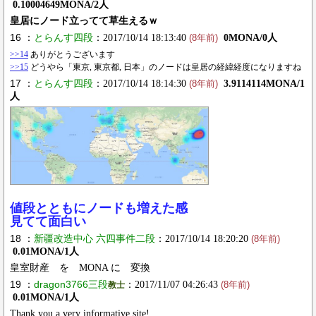
0.10004649MONA/2人
皇居にノード立ってて草生えるｗ
16 ：
とらんす四段
：2017/10/14 18:13:40
0MONA/0人
(8年前)
>>14
ありがとうございます
>>15
どうやら「東京, 東京都, 日本」のノードは皇居の経緯経度になりますね
17 ：
とらんす四段
：2017/10/14 18:14:30
3.9114114MONA/1
(8年前)
人
値段とともにノードも増えた感
見てて面白い
18 ：
新疆改造中心 六四事件二段
：2017/10/14 18:20:20
(8年前)
0.01MONA/1人
皇室財産 を MONA に 変換
19 ：
dragon3766三段
：2017/11/07 04:26:43
教士
(8年前)
0.01MONA/1人
Thank you a very informative site!