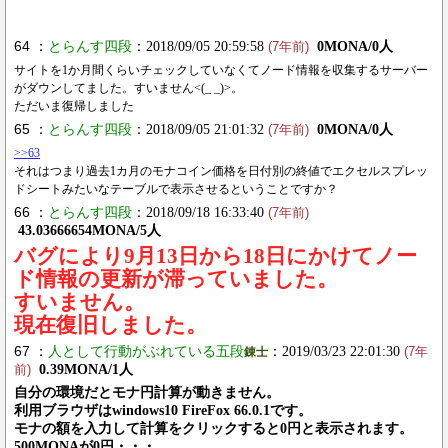
64 ：
とらんす四段
：2018/09/05 20:59:58
0MONA/0人
(7年前)
サイトを1か月間くらいチェックしていなくてノード情報を収集するサーバー
がダウンしてました。すいません<(_ _)>。
ただいま復帰しました
65 ：
とらんす四段
：2018/09/05 21:01:32
0MONA/0人
(7年前)
>>63
それはつまり過去1カ月のモナコイン価格を日付別の終値でエクセルスプレッ
ドシートみたいなテーブルで表示させるということですか？
66 ：
とらんす四段
：2018/09/18 16:33:40
(7年前)
43.03666654MONA/5人
バグにより9月13日から18日にかけてノー
ド情報の更新が滞っていました。
すいません。
現在復旧しました。
67 ：
人として行動がぶれている五段
：2019/03/23 22:01:30
錬士
(7年
0.39MONA/1人
前)
自分の環境だとモナ円計算が動きません。
利用ブラウザはwindows10 FireFox 66.0.1です。
モナの額を入力して計算をクリックすると0円と表示されます。
500MONAが0円・・・