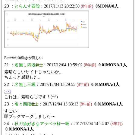
20 ：
とらんす四段
：2017/11/13 20:22:50
0MONA/0人
(8年前)
Bittrexの値動きが激しい
21 ：
名無し四段
：2017/12/04 10:59:02
0.01MONA/1人
錬士
(8年前)
素晴らしいサイトじゃないか。
ちょっと感動した。
22 ：
名無し三級
：2017/12/04 13:29:55
0.01MONA/1人
(8年前)
>>1
これは、素晴らしです！(^^)
23 ：
名々四段
：2017/12/04 13:33:13
0.01MONA/1人
教士
(8年前)
すごい！
即ブックマークしました〜
24 ：
秋刀魚好きなアラベラ様一級
：2017/12/04 14:24:07
(8年前)
0.01MONA/1人