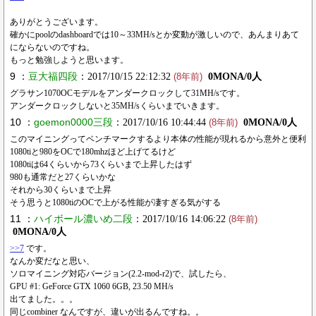
ありがとうございます。
確かにpoolのdashboardでは10～33MH/sとか変動が激しいので、あんまりあて
にならないのですね。
もっと勉強しようと思います。
9 ：
豆大福四段
：2017/10/15 22:12:32
0MONA/0人
(8年前)
グラサン1070OCモデルをアンダークロックして31MH/sです。
アンダークロックしないと35MH/sくらいまでいきます。
10 ：
goemon0000三段
：2017/10/16 10:44:44
0MONA/0人
(8年前)
このマイニングってベンチマークするより本体の性能が現れるから意外と便利
1080tiと980をOCで180mhzほど上げてるけど
1080tiは64くらいから73くらいまで上昇したはず
980も通常だと27くらいかな
それから30くらいまで上昇
そう思うと1080tiのOCで上がる性能が凄すぎる気がする
11 ：
ハイボール濃いめ二段
：2017/10/16 14:06:22
(8年前)
0MONA/0人
>>7
です。
なんか変だなと思い、
ソロマイニング対応バージョン(2.2-mod-r2)で、試したら、
GPU #1: GeForce GTX 1060 6GB, 23.50 MH/s
出てました。。。
同じcombiner なんですが、違いが出るんですね。。