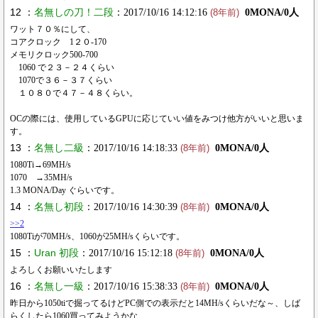
12 ：
名無しの刀！二段
：2017/10/16 14:12:16
0MONA/0人
(8年前)
ワット７０％にして、
コアクロック 1２０-170
メモリクロック500-700
1060 で２３－２４くらい
1070で３６－３７くらい
１０８０で４７－４８くらい。
OCの際には、使用しているGPUに応じていい値をみつけ他方がいいと思いま
す。
13 ：
名無し二級
：2017/10/16 14:18:33
0MONA/0人
(8年前)
1080Ti→69MH/s
1070 →35MH/s
1.3 MONA/Day ぐらいです。
14 ：
名無し初段
：2017/10/16 14:30:39
0MONA/0人
(8年前)
>>2
1080Tiが70MH/s、1060が25MH/sくらいです。
15 ：
Uran 初段
：2017/10/16 15:12:18
0MONA/0人
(8年前)
よろしくお願いいたします
16 ：
名無し一級
：2017/10/16 15:38:33
0MONA/0人
(8年前)
昨日から1050tiで掘ってるけどPC側での表示だと14MH/sくらいだな～、しば
らくしたら1060買ってみようかな