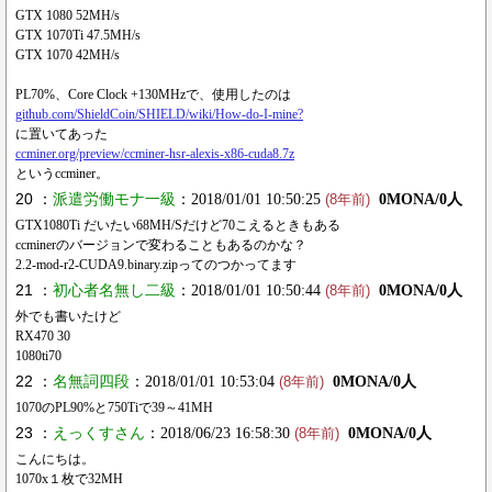
GTX 1080 52MH/s
GTX 1070Ti 47.5MH/s
GTX 1070 42MH/s
PL70%、Core Clock +130MHzで、使用したのは
github.com/ShieldCoin/SHIELD/wiki/How-do-I-mine?
に置いてあった
ccminer.org/preview/ccminer-hsr-alexis-x86-cuda8.7z
というccminer。
20 ：
派遣労働モナ一級
：2018/01/01 10:50:25
0MONA/0人
(8年前)
GTX1080Ti だいたい68MH/Sだけど70こえるときもある
ccminerのバージョンで変わることもあるのかな？
2.2-mod-r2-CUDA9.binary.zipってのつかってます
21 ：
初心者名無し二級
：2018/01/01 10:50:44
0MONA/0人
(8年前)
外でも書いたけど
RX470 30
1080ti70
22 ：
名無詞四段
：2018/01/01 10:53:04
0MONA/0人
(8年前)
1070のPL90%と750Tiで39～41MH
23 ：
えっくすさん
：2018/06/23 16:58:30
0MONA/0人
(8年前)
こんにちは。
1070x１枚で32MH