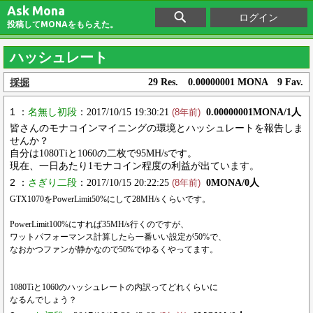
Ask Mona
ログイン
投稿してMONAをもらえた。
ハッシュレート
採掘
29 Res. 0.00000001 MONA 9 Fav.
1 ：
名無し初段
：2017/10/15 19:30:21
0.00000001MONA/1人
(8年前)
皆さんのモナコインマイニングの環境とハッシュレートを報告しま
せんか？
自分は1080Tiと1060の二枚で95MH/sです。
現在、一日あたり1モナコイン程度の利益が出ています。
2 ：
さぎり二段
：2017/10/15 20:22:25
0MONA/0人
(8年前)
GTX1070をPowerLimit50%にして28MH/sくらいです。
PowerLimit100%にすれば35MH/s行くのですが、
ワットパフォーマンス計算したら一番いい設定が50%で、
なおかつファンが静かなので50%でゆるくやってます。
1080Tiと1060のハッシュレートの内訳ってどれくらいに
なるんでしょう？