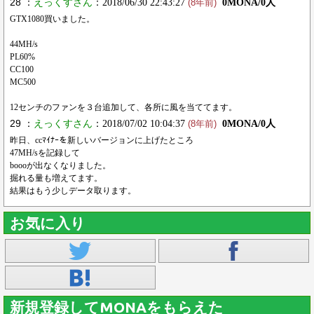
28 ：
えっくすさん
：2018/06/30 22:43:27
0MONA/0人
(8年前)
GTX1080買いました。
44MH/s
PL60%
CC100
MC500
12センチのファンを３台追加して、各所に風を当ててます。
29 ：
えっくすさん
：2018/07/02 10:04:37
0MONA/0人
(8年前)
昨日、ccﾏｲﾅｰを新しいバージョンに上げたところ
47MH/sを記録して
boooが出なくなりました。
掘れる量も増えてます。
結果はもう少しデータ取ります。
お気に入り
新規登録してMONAをもらえた