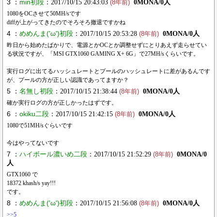
3 ：
min初段
：2017/10/15 20:43:03
0MONA/0人
(8年前)
1080をOCさせて50MH/sです
diffが上がってきたのでそろそろ撤退ですかね
4 ：
めめんま('ω')初段
：2017/10/15 20:53:28
0MONA/0人
(8年前)
昨日から始めたばかりで、電源とかOCとか調整せずにとりあえず走らせてい
る状況ですが、「MSI GTX1060 GAMING X+ 6G」で27MH/sくらいです。
実行ログに出てるハッシュレートとプールのハッシュレートに差があるんです
が、プールの方が正しい認識であってますか？
5 ：
名無し初段
：2017/10/15 21:38:44
0MONA/0人
(8年前)
確か実行ログの方が正しかったはずです。
6 ：
okiku二段
：2017/10/15 21:42:15
0MONA/0人
(8年前)
1080で51MH/sぐらいです
今はやってないです
7 ：
ハイボール濃いめ二段
：2017/10/15 21:52:29
0MONA/0
(8年前)
人
GTX1060 で
18372 khash/s yay!!!
です。
8 ：
めめんま('ω')初段
：2017/10/15 21:56:08
0MONA/0人
(8年前)
>>5