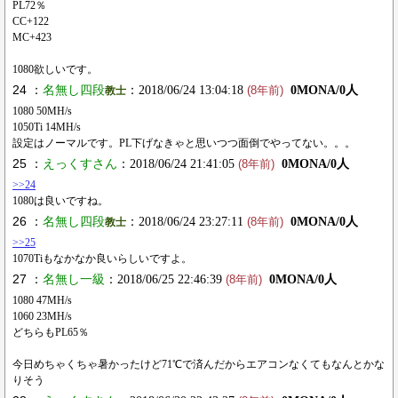
PL72％
CC+122
MC+423
1080欲しいです。
24 ：
名無し四段
：2018/06/24 13:04:18
0MONA/0人
教士
(8年前)
1080 50MH/s
1050Ti 14MH/s
設定はノーマルです。PL下げなきゃと思いつつ面倒でやってない。。。
25 ：
えっくすさん
：2018/06/24 21:41:05
0MONA/0人
(8年前)
>>24
1080は良いですね。
26 ：
名無し四段
：2018/06/24 23:27:11
0MONA/0人
教士
(8年前)
>>25
1070Tiもなかなか良いらしいですよ。
27 ：
名無し一級
：2018/06/25 22:46:39
0MONA/0人
(8年前)
1080 47MH/s
1060 23MH/s
どちらもPL65％
今日めちゃくちゃ暑かったけど71℃で済んだからエアコンなくてもなんとかな
りそう