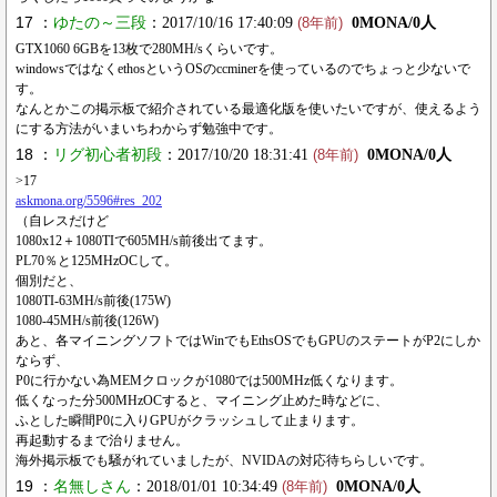
17 ：
ゆたの～三段
：2017/10/16 17:40:09
0MONA/0人
(8年前)
GTX1060 6GBを13枚で280MH/sくらいです。
windowsではなくethosというOSのccminerを使っているのでちょっと少ないで
す。
なんとかこの掲示板で紹介されている最適化版を使いたいですが、使えるよう
にする方法がいまいちわからず勉強中です。
18 ：
リグ初心者初段
：2017/10/20 18:31:41
0MONA/0人
(8年前)
>17
askmona.org/5596#res_202
（自レスだけど
1080x12＋1080TIで605MH/s前後出てます。
PL70％と125MHzOCして。
個別だと、
1080TI-63MH/s前後(175W)
1080-45MH/s前後(126W)
あと、各マイニングソフトではWinでもEthsOSでもGPUのステートがP2にしか
ならず、
P0に行かない為MEMクロックが1080では500MHz低くなります。
低くなった分500MHzOCすると、マイニング止めた時などに、
ふとした瞬間P0に入りGPUがクラッシュして止まります。
再起動するまで治りません。
海外掲示板でも騒がれていましたが、NVIDAの対応待ちらしいです。
19 ：
名無しさん
：2018/01/01 10:34:49
0MONA/0人
(8年前)