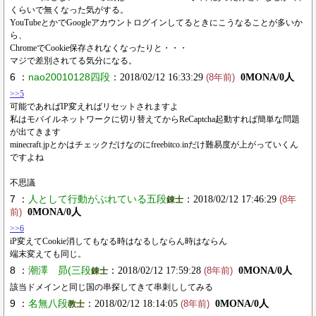
くらいで無くなった気がする。
YouTubeとかでGoogleアカウントログインしてるときにこうなることが多いか
ら、
ChromeでCookie保存されなくなったりと・・・
マジで差別されてる気分になる。
6 ：
nao20010128四段
：2018/02/12 16:33:29
0MONA/0人
(8年前)
>>5
可能であればIP変えればリセットされますよ
私はモバイルネットワークに切り替えてからReCaptcha起動すれば簡単な問題
が出てきます
minecraft.jpとかはチェックだけなのにfreebitco.inだけ難易度が上がっていくん
ですよね
不思議
7 ：
人として行動がぶれている五段
：2018/02/12 17:46:29
錬士
(8年
0MONA/0人
前)
>>6
iP変えてCookie消してもなる時はなるしならん時はならん
端末変えても同じ。
8 ：
潮澤 昴(三段
：2018/02/12 17:59:28
0MONA/0人
錬士
(8年前)
該当ドメインと同じ国の串探してきて串刺ししてみる
9 ：
名無八段
：2018/02/12 18:14:05
0MONA/0人
教士
(8年前)