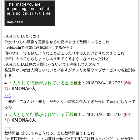
reCAPTCHAまじゴミ
分かりづらい画像を選択させるの要求させて数回ミスるとこれ
freebitco.inで頻繁に画像認証してるから？
他のサイトでも似たようなこと起こったりするんだけど何なのまじこれ
今年に入ってからしょっちゅう出てくるようになったんだけど
reCAPTCHAは俺の人間じゃないとでも判断してんのか？
発達障がい者は人間じゃないと？さすがアメリカ製ウェブサービスでも差別さ
れる
4 ：
人として行動がぶれている五段
：2018/02/04 18:27:23
錬士
(8年
0MONA/0人
前)
>>3
「俺の」てなんだ「俺を」だ合わない環境に住みすぎたせいで頭おかしなって
るわ
5 ：
人として行動がぶれている五段
：2018/02/05 05:52:06
錬士
(8年
0MONA/0人
前)
>>3
数時間後に試してもこうなる。また数時間後でもこれ
free BTC回せない・・・以前はswitchCAPTCHAて昨日あったけど、なぜか5日