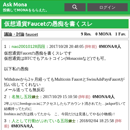
Ask Mona
ログイン
投稿してMONAをもらえた。
仮想通貨Faucetの愚痴を書くスレ
議論・討論
faucet
9 Res. 0 MONA 1 Fav.
1 ：
nao20010128四段
：2017/10/28 20:48:05
0MONA/0人
(8年前)
仮想通貨Faucetの愚痴を書くスレです
仮想通貨はBTCでもアルトコイン(Monacoinなど)でも可。
以下私の愚痴
Withdrawから2ヶ月経ってもMulticoin FaucetとSwissAdsPaysFaucetが
払い出してくれない
メール送っても無反応
2 ：
名無し五段
：2017/10/29 15:10:50
0MONA/0人
錬士
(8年前)
2年ぶりにfreedoge.co.inにアクセスしたらアカウント消されてた…jackpot引いて
結構持ってたのに
freebitco.inの方は残ってたから こ、今回だけは見逃してやる(小物感)！
3 ：
人として行動がぶれている五段
：2018/02/04 18:25:58
錬士
(8年
0MONA/0人
前)