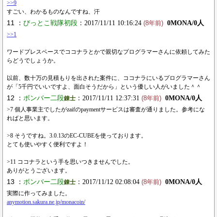
>>9
すごい、わかるものなんですね、汗
11 ：
びっとこ戦隊初段
：2017/11/11 10:16:24
0MONA/0人
(8年前)
>>1
ワードプレスベースでココナラとかで親切なプログラマーさんに依頼してみた
らどうでしょうか。
以前、数十万の見積もりを出された案件に、ココナラにいるプログラマーさん
が「5千円でいいですよ、面白そうだから」という優しい人がいました＾＾
12 ：
ボンバー二段
：2017/11/11 12:37:31
0MONA/0人
錬士
(8年前)
>7 個人事業主でしたがzaifのpaymentサービスは審査が通りました。参考にな
ればと思います。
>8 そうですね。3.0.13のEC-CUBEを使っております。
とても使いやすく便利ですよ！
>11 ココナラという手を思いつきませんでした。
ありがとうございます。
13 ：
ボンバー二段
：2017/11/12 02:08:04
0MONA/0人
錬士
(8年前)
実際に作ってみました。
anymotion.sakura.ne.jp/monacoin/