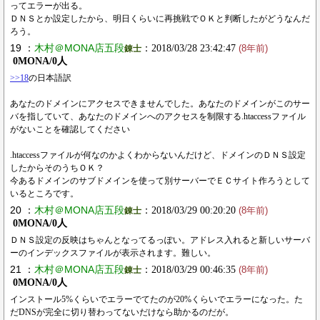
ってエラーが出る。
ＤＮＳとか設定したから、明日くらいに再挑戦でＯＫと判断したがどうなんだ
ろう。
19 ：
木村＠MONA店五段
：2018/03/28 23:42:47
錬士
(8年前)
0MONA/0人
>>18
の日本語訳
あなたのドメインにアクセスできませんでした。あなたのドメインがこのサー
バを指していて、あなたのドメインへのアクセスを制限する.htaccessファイル
がないことを確認してください
.htaccessファイルが何なのかよくわからないんだけど、ドメインのＤＮＳ設定
したからそのうちＯＫ？
今あるドメインのサブドメインを使って別サーバーでＥＣサイト作ろうとして
いるところです。
20 ：
木村＠MONA店五段
：2018/03/29 00:20:20
錬士
(8年前)
0MONA/0人
ＤＮＳ設定の反映はちゃんとなってるっぽい。アドレス入れると新しいサーバ
ーのインデックスファイルが表示されます。難しい。
21 ：
木村＠MONA店五段
：2018/03/29 00:46:35
錬士
(8年前)
0MONA/0人
インストール5%くらいでエラーでてたのが20%くらいでエラーになった。た
だDNSが完全に切り替わってないだけなら助かるのだが。