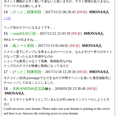
ポイント機能が上手く動いて居ないと思いますが、テスト環境がありません。
アドバイスをお願いします。
14 ：
びっとこ戦隊初段
：2017/11/12 06:28:43
0MONA/0人
(8年前)
>>13
リンク先がエラーになるようです。。
15 ：
raspi0124三段
：2017/11/12 21:03:39
0MONA/0人
(8年前)
404エラーが出ますね。。
16 ：
偽ニート初段
：2017/11/13 01:04:02
0MONA/0人
(8年前)
ドメイン直下にテンプレ文章まんまのページとか、なんかすげー作りのサイト
だなって思ったらまだ作成中なのか
ショップも家具じゃなくて画像、動画販売なのね
トップのカテゴリが映像と動画になってるけど
17 ：
びっとこ戦隊初段
：2017/11/18 12:28:18
0MONA/0人
(8年前)
モナコイン決済はmonappyでもできるので中間マージンを省いた最安値販売に
チャレンジしてみることにしました。
18 ：
木村＠MONA店五段
：2018/03/28 23:38:49
錬士
(8年前)
0MONA/0人
今、ＥＣサイトを作ろうとしているんだがECcubeをインストールしようとす
ると
Could not access your domain. Please make sure your domain is pointing to this server
and there is no .htaccess file restricing access to your domain