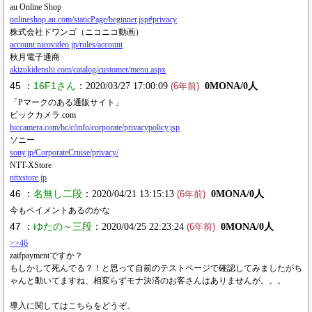
au Online Shop
onlineshop.au.com/staticPage/beginner.jsp#privacy
株式会社ドワンゴ（ニコニコ動画）
account.nicovideo.jp/rules/account
秋月電子通商
akizukidenshi.com/catalog/customer/menu.aspx
45 ：
16F1さん
：2020/03/27 17:00:09
0MONA/0人
(6年前)
「Pマークのある通販サイト」
ビックカメラ.com
biccamera.com/bc/c/info/corporate/privacypolicy.jsp
ソニー
sony.jp/CorporateCruise/privacy/
NTT-XStore
nttxstore.jp
46 ：
名無し二段
：2020/04/21 13:15:13
0MONA/0人
(6年前)
今もペイメントあるのかな
47 ：
ゆたの～三段
：2020/04/25 22:23:24
0MONA/0人
(6年前)
>>46
zaifpaymentですか？
もしかして死んでる？！と思って自前のテストページで確認してみましたがち
ゃんと動いてますね、相変らずモナ決済のお客さんはありませんが。。。
導入に関してはこちらをどうぞ。