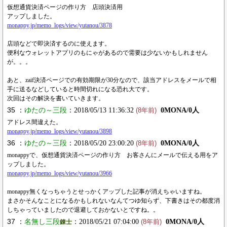
仮想通貨決済ページの作り方 店頭決済用
アップしました。
monappy.jp/memo_logs/view/yutanou/3878
店頭などで即決済するのに使えます。
便利なウォレットアプリのもにゃがあるので需要は少ないかもしれません
が。。。
あと、zaif決済ページでの有効期限が30分なので、該当アドレスをメールで相
手に送るなどしていると時間切れになる恐れ大です。
次回はその解決を書いていきます。
35 ：
ゆたの～三段
：2018/05/13 11:36:32
0MONA/0人
(8年前)
アドレス間違えた。
monappy.jp/memo_logs/view/yutanou/3898
36 ：
ゆたの～三段
：2018/05/20 23:00:20
0MONA/0人
(8年前)
monappyで、仮想通貨決済ページの作り方 お客さんにメールで伝える用をア
ップしました。
monappy.jp/memo_logs/view/yutanou/3966
monappy無くなっちゃうとせっかくアップした記事が消えちゃいますね。
まさかそんなことになるかもしれないなんてつゆ知らず、下書きはその都度消
しちゃっていましたので退避しておかないとですね。。
37 ：
名無し三段
：2018/05/21 07:04:00
0MONA/0人
錬士
(8年前)