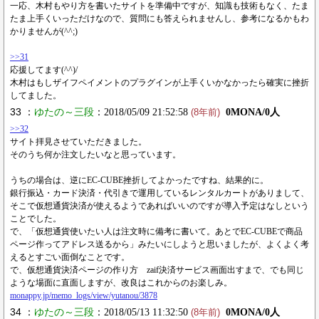
一応、木村もやり方を書いたサイトを準備中ですが、知識も技術もなく、たま
たま上手くいっただけなので、質問にも答えられませんし、参考になるかもわ
かりませんが(^^;)
>>31
応援してます(^^)/
木村はもしザイフペイメントのプラグインが上手くいかなかったら確実に挫折
してました。
33 ：
ゆたの～三段
：2018/05/09 21:52:58
0MONA/0人
(8年前)
>>32
サイト拝見させていただきました。
そのうち何か注文したいなと思っています。
うちの場合は、逆にEC-CUBE挫折してよかったですね、結果的に。
銀行振込・カード決済・代引きで運用しているレンタルカートがありまして、
そこで仮想通貨決済が使えるようであればいいのですが導入予定はなしという
ことでした。
で、「仮想通貨使いたい人は注文時に備考に書いて。あとでEC-CUBEで商品
ページ作ってアドレス送るから」みたいにしようと思いましたが、よくよく考
えるとすごい面倒なことです。
で、仮想通貨決済ページの作り方 zaif決済サービス画面出すまで、でも同じ
ような場面に直面しますが、改良はこれからのお楽しみ。
monappy.jp/memo_logs/view/yutanou/3878
34 ：
ゆたの～三段
：2018/05/13 11:32:50
0MONA/0人
(8年前)