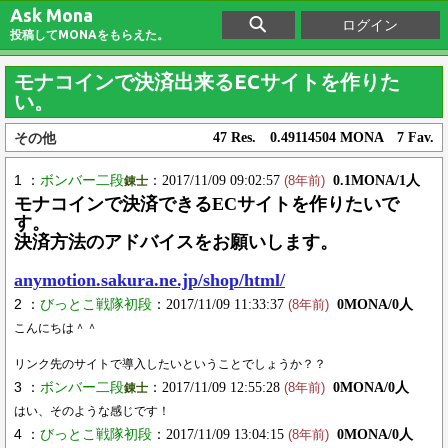
Ask Mona
ログイン
投稿してMONAをもらえた。
モナコインで決済出来るECサイトを作りた
い。
その他
47 Res. 0.49114504 MONA 7 Fav.
1 ：
ボンバー二段
：2017/11/09 09:02:57
0.1MONA/1人
錬士
(8年前)
モナコインで決済できるECサイトを作りたいで
す。
決済方法のアドバイスをお願いします。
anymotion.sakura.ne.jp/shop/html/
2 ：
びっとこ戦隊初段
：2017/11/09 11:33:37
0MONA/0人
(8年前)
こんにちは＾＾
リンク先のサイトで導入したいということでしょうか？？
3 ：
ボンバー二段
：2017/11/09 12:55:28
0MONA/0人
錬士
(8年前)
はい、そのような感じです！
4 ：
びっとこ戦隊初段
：2017/11/09 13:04:15
0MONA/0人
(8年前)