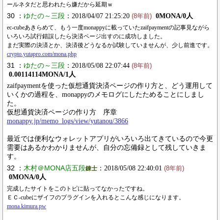
ールネタだと思われたら嫌だから延期ｗ
30 ：
ゆたの～三段
：2018/04/07 21:25:20
0MONA/0人
(8年前)
ec-cubeあきらめて、もう一度monappyに載っていたzaifpaymentの記事見ながら
いろいろ試行錯誤したら決済ページ出すのに成功しました。
まだ実際の決済とか、決済後どうなるか試験していませんが、少し前進です。
crypto.yutapro.com/mona.php
31 ：
ゆたの～三段
：2018/05/08 22:07:44
(8年前)
0.00114114MONA/1人
zaifpaymentを使った仮想通貨決済ページの作り方と、どう運用して
いくかの過程を、monappyのメモログにしたためることにしまし
た。
仮想通貨決済ページの作り方 序章
monappy.jp/memo_logs/view/yutanou/3866
最近では便利なウォレットアプリがいろいろ出てきているので今更
需要はあるかわかりませんが、自分の忘備録として残していきま
す。
32 ：
木村＠MONA店五段
：2018/05/08 22:40:01
錬士
(8年前)
0MONA/0人
完成したサイトをこのトピに貼ってなかったですね。
ＥＣ-cubeにザイフのプラグインを入れるとこんな感じになります。
mona.kimura.pw