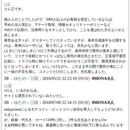
>>1
スレ乙です。
個人とのことでしたので、5000人以上のお客様を想定しているならば、
早めの法人登記と、Pマーク取得、情報セキュリティーポリシーなど
Webテク以前の、法律周りをキチンとしてから、ことを運ばれた方がよいかと
存じます。
善意ある方々が、テスターしてくださっていますが、基本完成途中を公開する
のは、将来のユーザには、取り方によっては、失礼かなと思います。
(よきにつけあしきにつけご不満はでるので、基本内作で製作が基本と感じて
いて、ココナラ依頼とかつくりっぱなし商売の発注先とかだと、正直保守運営
以前に、トラブル時に独りでメンテできるのかそこが不安で、購買意欲がわか
なくなってしまいます。)ぶしつけながら、このまま半公開で製作が進むこと
に一抹の不安を感じ、コメントだけのこします。失礼致しました。
38 ：
ゆたの～三段
：2018/05/21 22:23:19
0MONA/0人
(8年前)
>>37
1の人、いるのかなあ。
サイトも運営されていないみたいだし。。
39 ：
ゆたの～三段
：2018/07/09 22:14:15
0MONA/0人
(8年前)
zaifpaymentによるモナコイン・ビットコイン決済を導入してちょうど3か月た
ちました。
が、銀振・代引き・カード110件に対し、1件も注文ありませんOrz
まあ時期が悪いですかね、最盛期と比べると価値1/8以下に落ち込んでいます