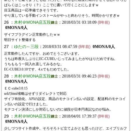
ばらくはこっそり（？）ここでに書いて行くことにしますｗ
目玉商品は一応準備できそうです。
やり直している手動インストールがやっと終わりそう。時間かかりすぎｗ
26 ：
木村＠MONA店五段
：2018/03/31 03:18:09
錬士
(8年前)
0MONA/0人
ザイフプラグイン正常動作したｗｗ
明日サイト整備する
27 ：
ゆたの～三段
：2018/03/31 08:47:59
0MONA/0人
(8年前)
正常動作したんですか、おめでとうございます。
うちは昨夜久しぶりにEC-CUBEいじってみましたがやはりだめですね。
うちももう一回入れ直してみるかな。
EC-CUBE3.0.10です、4.xでもだめでした。
28 ：
木村＠MONA店五段
：2018/03/31 09:46:23
錬士
(8年前)
0MONA/0人
ＥＣ-cube3.0.15
urlのhtml省略はせずリダイレクトで対応
ザイフ有効化、APIの設定、商品のモナコイン払いの設定、配送料のモナコイ
ン払いの設定で行けました。
モナコイン決済にしか対応しないのに値段が日本円表記なのが悩み。
29 ：
木村＠MONA店五段
：2018/04/01 17:39:37
錬士
(8年前)
0MONA/0人
少しづつサイト作成中。そろそろトピ立てよかとも思ったけど、エイプリルフ