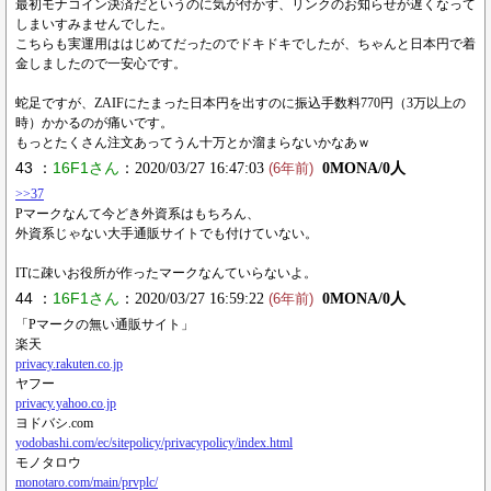
最初モナコイン決済だというのに気が付かず、リンクのお知らせが遅くなって
しまいすみませんでした。
こちらも実運用ははじめてだったのでドキドキでしたが、ちゃんと日本円で着
金しましたので一安心です。
蛇足ですが、ZAIFにたまった日本円を出すのに振込手数料770円（3万以上の
時）かかるのが痛いです。
もっとたくさん注文あってうん十万とか溜まらないかなあｗ
43 ：
16F1さん
：2020/03/27 16:47:03
0MONA/0人
(6年前)
>>37
Pマークなんて今どき外資系はもちろん、
外資系じゃない大手通販サイトでも付けていない。
ITに疎いお役所が作ったマークなんていらないよ。
44 ：
16F1さん
：2020/03/27 16:59:22
0MONA/0人
(6年前)
「Pマークの無い通販サイト」
楽天
privacy.rakuten.co.jp
ヤフー
privacy.yahoo.co.jp
ヨドバシ.com
yodobashi.com/ec/sitepolicy/privacypolicy/index.html
モノタロウ
monotaro.com/main/prvplc/