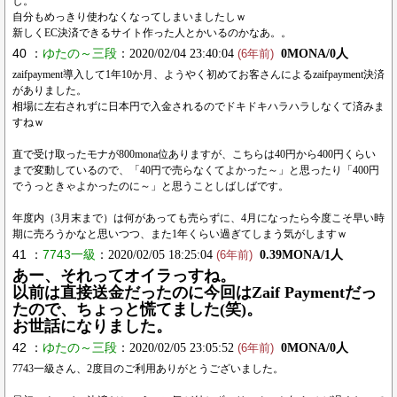
し。
自分もめっきり使わなくなってしまいましたしｗ
新しくEC決済できるサイト作った人とかいるのかなあ。。
40 ：
ゆたの～三段
：2020/02/04 23:40:04
0MONA/0人
(6年前)
zaifpayment導入して1年10か月、ようやく初めてお客さんによるzaifpayment決済
がありました。
相場に左右されずに日本円で入金されるのでドキドキハラハラしなくて済みま
すねｗ
直で受け取ったモナが800mona位ありますが、こちらは40円から400円くらい
まで変動しているので、「40円で売らなくてよかった～」と思ったり「400円
でうっときゃよかったのに～」と思うことしばしばです。
年度内（3月末まで）は何があっても売らずに、4月になったら今度こそ早い時
期に売ろうかなと思いつつ、また1年くらい過ぎてしまう気がしますｗ
41 ：
7743一級
：2020/02/05 18:25:04
0.39MONA/1人
(6年前)
あー、それってオイラっすね。
以前は直接送金だったのに今回はZaif Paymentだっ
たので、ちょっと慌てました(笑)。
お世話になりました。
42 ：
ゆたの～三段
：2020/02/05 23:05:52
0MONA/0人
(6年前)
7743一級さん、2度目のご利用ありがとうございました。