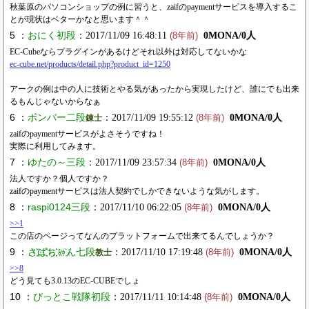
秋葉原のパソコンショップの例に習うと、zaifのpaymentサービスを導入するこ
とが現状はベターかなと思います＾＾
5 ：
おにく初段
：2017/11/09 16:48:11
0MONA/0人
(8年前)
EC-Cubeならプラグインがあるけどそれ以外は対応してないかな
ec-cube.net/products/detail.php?product_id=1250
アークの例は中の人に技術とやる気があったから実現したけど、誰にでも出来
るもんじゃないからなぁ
6 ：
ボンバー二段
：2017/11/09 19:55:12
0MONA/0人
錬士
(8年前)
zaifのpaymentサービスがよさそうですね！
実際に利用してみます。
7 ：
ゆたの～三段
：2017/11/09 23:57:34
0MONA/0人
(8年前)
法人ですか？個人ですか？
zaifのpaymentサービスは法人契約でしかできないような気がします。
8 ：
raspi0124三段
：2017/11/10 06:22:05
0MONA/0人
(8年前)
>>1
この店のページってなんのプラットフォームで出来てるんでしょうか？
9 ：
さ҉҉ば҉҉ち҉҉ゃ҉ん七段
：2017/11/10 17:19:48
0MONA/0人
教士
(8年前)
>>8
どう見ても3.0.13のEC-CUBEでしょ
10 ：
びっとこ戦隊初段
：2017/11/11 10:14:48
0MONA/0人
(8年前)