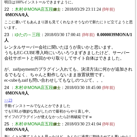
明日は100%インストールできますように。
22 ：
木村＠MONA店五段
：2018/03/29 23:11:24
錬士
(8年前)
0MONA/0人
ここに書いてもあんまり誰も見てくれなさそうなので新たにトピ立てようと思
います。
23 ：
ゆたの～三段
：2018/03/30 17:00:41
0.0000039MONA/1
(8年前)
人
レンタルサーバー会社に聞いたほうが良いかと思います。
うちもEC-CUBE導入時にいろいろつまずきましたけど、サーバー
会社サポートと何回かやり取りしてサイト自体はできました。
が、zaifpaymentのプラグイン入れても、決済方法に何かが追加され
るでもなく、ちゃんと動作しないまま放置状態です。
ec-cubeもzaifも問い合わせしてもなしのつぶて。。。
24 ：
木村＠MONA店五段
：2018/03/30 18:45:00
錬士
(8年前)
0MONA/0人
>>23
手動インストールでなんとかできました
でもURLが微妙な気がしたので最初からやり直し中。
ザイフのプラグインが使えなかったら計画破綻ですｗ
25 ：
木村＠MONA店五段
：2018/03/30 23:41:04
錬士
(8年前)
0MONA/0人
新しくトピ建てようとも思ったけど、みんなに過度に期待させても悪いからし