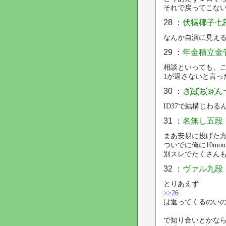
それで戻ってこな
28 ：
伏犠椰子七
なんか自演に見え
29 ：
年金積立金
相談といっても、
1が返さないと言っ
30 ：
さ҉҉ば҉҉ち҉҉ゃ
ID37で結構じわる
31 ：
名無し五段
まあ安易に投げた
ついでに俺に10mo
別スレでたくさん
32 ：
ヴァル九段
とりあえず
>>26
は返ってくるのい
で知り合いとかな