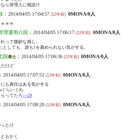
いなら管理人に相談汁
段
：2014/04/05 17:04:57
0MONA/0人
(12年前)
るｗｗｗ
管理運用八段
：2014/04/05 17:06:17
0MONA/0人
(12年前)
これって微妙な感じ。
たとしても、誰も1を責められない気がする。
҉ん七段
：2014/04/05 17:06:36
0MONA/0人
教士
(12年前)
んだけど
：2014/04/05 17:07:52
0MONA/0人
(12年前)
方にも責任はある気がする
naぐらいくれ
もらってたろ
>>29
：2014/04/05 17:08:20
0MONA/0人
(12年前)
のっとけ
らともかく