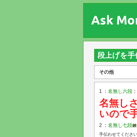
Ask Mo
段上げを手
その他
1 ：
名無し六段
：
名無し
いので
2 ：
名無し七段
錬
手伝わせてくださ