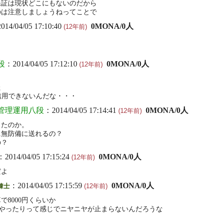
保証は現状どこにもないのだから
のは注意しましょうねってことで
014/04/05 17:10:40
0MONA/0人
(12年前)
段
：2014/04/05 17:12:10
0MONA/0人
(12年前)
た
信用できないんだな・・・
管理運用八段
：2014/04/05 17:14:41
0MONA/0人
(12年前)
ったのか。
に無防備に送れるの？
の？
：2014/04/05 17:15:24
0MONA/0人
(12年前)
だよ
：2014/04/05 17:15:59
0MONA/0人
錬士
(12年前)
算で8000円くらいか
、してやったりって感じでニヤニヤが止まらないんだろうな