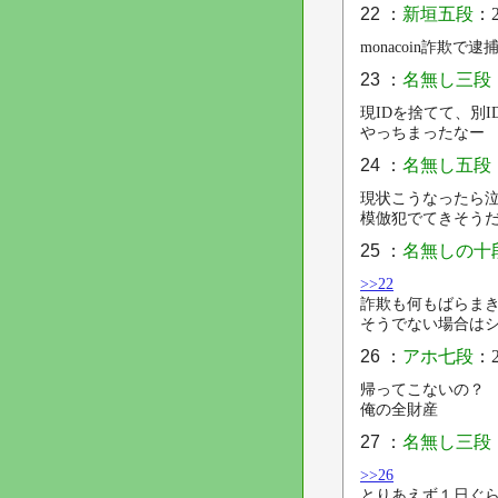
22 ：
新垣五段
：2
monacoin詐欺
23 ：
名無し三段
現IDを捨てて、別
やっちまったなー
24 ：
名無し五段
現状こうなったら
模倣犯でてきそう
25 ：
名無しの十
>>22
詐欺も何もばらま
そうでない場合は
26 ：
アホ七段
：2
帰ってこないの？
俺の全財産
27 ：
名無し三段
>>26
とりあえず１日ぐ