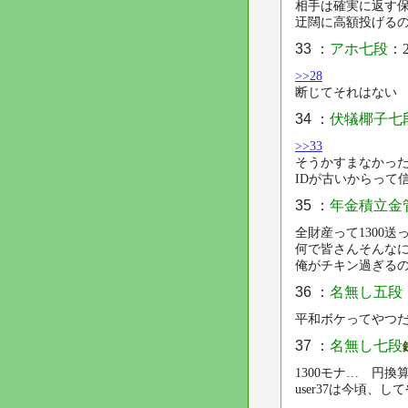
相手は確実に返す
迂闊に高額投げる
33 ：
アホ七段
：2
>>28
断じてそれはない
34 ：
伏犠椰子七
>>33
そうかすまなかっ
IDが古いからって
35 ：
年金積立金
全財産って1300送
何で皆さんそんな
俺がチキン過ぎる
36 ：
名無し五段
平和ボケってやつ
37 ：
名無し七段
1300モナ… 円換
user37は今頃