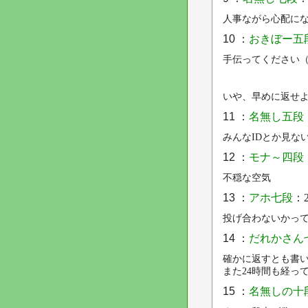
人事ながら心配に
10 ：
おきぼー五
手伝ってください
いや、早めに返せ
11 ：
名無し五段
みんなIDとか見な
12 ：
モナ～四段
不穏な空気
13 ：
アホ七段
：2
投げ合わないかっ
14 ：
だれかさん
確かに返すとも書
また24時間も経っ
15 ：
名無しの十