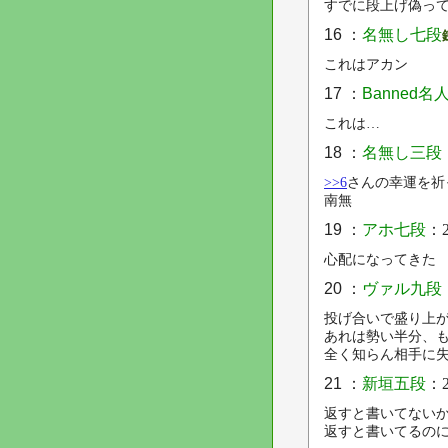
すでに段上げ偽っ
16 ：
名無し七段
これはアカン
17 ：
Banned名
これは…
18 ：
名無し三段
>>6
さんの幸運を祈
南無
19 ：
アホ七段
：2
心配になってきた
20 ：
ヴァル九段
投げ合いで盛り上
あれは勢い半分、
全く知らん相手に
21 ：
新垣五段
：2
返すと書いてない
返すと書いてるの