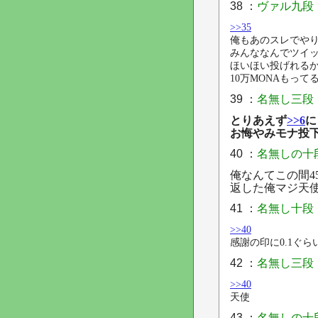
38 ：
ヴァル九段
>>35
俺もあのスレでや
みんななんでツイ
ほいほい投げれる
10万MONAもって
39 ：
名無し三段
とりあえず
>>6
に
お悔やみモナ投
40 ：
名無しの十
俺なんてこの間45
返した俺マジ天
41 ：
名無し十段
>>40
感謝の印に0.1ぐ
42 ：
名無し三段
>>40
天使
43 ：
名無しの十