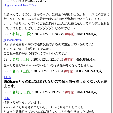
トコインの次は米国株バブルへ
blogos.com/article/267358/
投資家っていうのは「儲かるもの」に資金を移動させるから、一気に米国株に
行くかもですね。ある意味最近の凄い動きは投資家のせいと言えなくもな
い…。「億り人」っていう言葉に釣られた人が大量に流入してきた事実もある
でしょうしね。しばらくはグダグダになるのかな…？
66 ：
名無し 二段
：2017/12/26 11:43:49
0MONA/0人
(8年前)
jp.shapeshift.io
取引所を経由せず海外で通貨変換できるので重宝しているのですが
他に交換できる場所知りませんか？
ここ程手数料が良心的でなくてもいいのですが
67 ：
名無し五段
：2017/12/26 22:37:33
0MONA/0人
(8年前)
微々たる量だがminergateのbcnとfcnの行き先が無くなってしました
68 ：
名有り三段
：2017/12/26 22:50:04
0.039MONA/1人
(8年前)
>>66
BitSharesとかのDEXはKYCないので個人情報渡したくない人も使
えます。
69 ：
名無し 二段
：2017/12/27 19:26:03
0MONA/0人
(8年前)
>>68
情報ありがとうございます。
shapeshiftにも登録されてないし、bitterxは登録中止してるし
ちょっと興味持ってたbyteballは買えないことが分かりました...無念