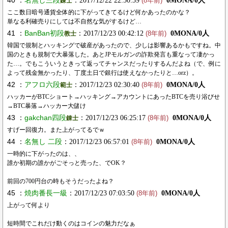
40 ：
名無し三段
：2017/12/22 22:50:39
0MONA/0人
錬士
(8年前)
ここ数日暗号通貨全体的に下がってきてるけど何かあったのかな？
単なる利確売りにしては不自然な気がするけど…
41 ：
BanBan初段
：2017/12/23 00:42:12
0MONA/0人
教士
(8年前)
韓国で規制とハッキングで破産があったので、少しは影響あるかもですね。中
国のときも規制で大暴落した。あとJPモルガンの詐欺発言も重なって凄かっ
た…。でもこういうときって返ってチャンスだったりするんだよね（で、例に
よって残金無かったり、丁度土日で銀行は使えなかったりと…orz）。
42 ：
アフロ六段
：2017/12/23 02:30:40
0MONA/0人
範士
(8年前)
ハッカーがBTCショート→ハッキング→アカウントにあったBTCを売り浴びせ
→BTC暴落→ハッカー大儲け
43 ：
gakchan四段
：2017/12/23 06:25:17
0MONA/0人
錬士
(8年前)
すげー回復力。また上がってるでｗ
44 ：
名無し 二段
：2017/12/23 06:57:01
0MONA/0人
(8年前)
一時的に下がったのは、、
誰か初期の誰かがごそっと売った、でOK？
前回の700円台の時もそうだったよね？
45 ：
焼肉番長一級
：2017/12/23 07:03:50
0MONA/0人
(8年前)
上がって何より
短時間でこれだけ動くのはコインの魅力だなぁ