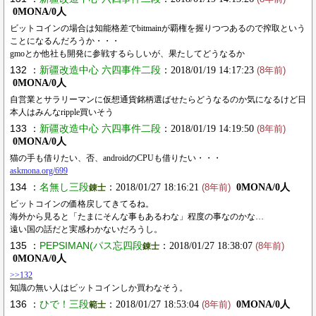
0MONA/0人
ビットコインの場合は知能格差でbitmainが覇権を握りつつあるので搾取という
ことになるんだろうか・・・
gmoとか他社も開発に参戦するらしいが、果たしてどうなるか
132 ：
新疆改造中心 六四事件二段
：2018/01/19 14:17:23
(8年前)
0MONA/0人
自営業とサラリーマンに仮想通貨銘柄選ばせたらどうなるのか気になるけど日
本人はみんなripple買いそう
133 ：
新疆改造中心 六四事件二段
：2018/01/19 14:19:50
(8年前)
0MONA/0人
猫の手も借りたい、否、androidのCPUも借りたい・・・
askmona.org/699
134 ：
名無し三段
：2018/01/27 18:16:21
0MONA/0人
錬士
(8年前)
ビットコインの価格戻してきてるね。
海外から見ると「たまにそんな事もあるわな」程度の事なのかな…
遠い国の話だと実感わかないだろうし。
135 ：
PEPSIMAN(パス忘四段
：2018/01/27 18:38:07
錬士
(8年前)
0MONA/0人
>>132
知識の無い人はビットコインしか買わなそう。
136 ：
ひで！三段
：2018/01/27 18:53:04
0MONA/0人
範士
(8年前)