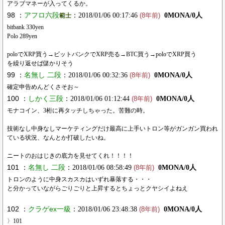
アラブマネーが入ってくるか。
98 ：
アフロ六段
：2018/01/06 00:17:46
0MONA/0人
範士
(8年前)
bitbank 330yen
Polo 289yen
poloでXRP買う→ビットバンクでXRP売る→BTC買う→poloでXRP買う
を繰り返せば儲かりそう
99 ：
名無し 二段
：2018/01/06 00:32:36
0MONA/0人
(8年前)
確定申告めんどくさそお～
100 ：
しかく三段
：2018/01/06 01:12:44
0MONA/0人
(8年前)
モナコイン、3桁に再タッチしちゃった。苦難の時。
技術なし中身なしマーケティングだけ最高に上手いトロン等がガンガン買われ
ている状況、なんとか打破したいね。
ニートのおはじきの底力を見せてくれ！！！！
101 ：
名無し 二段
：2018/01/06 08:58:49
0MONA/0人
(8年前)
トロンのように中身スカスカはいずれ暴落する・・・
と分かっていながらごりごりと上昇するとちょっとクヤシイよねえ
102 ：
クラゲex一級
：2018/01/06 23:48:38
0MONA/0人
(8年前)
〉101