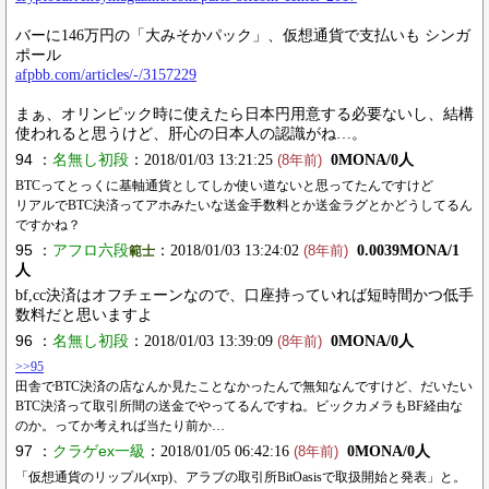
バーに146万円の「大みそかパック」、仮想通貨で支払いも シンガ
ポール
afpbb.com/articles/-/3157229
まぁ、オリンピック時に使えたら日本円用意する必要ないし、結構
使われると思うけど、肝心の日本人の認識がね…。
94 ：
名無し初段
：2018/01/03 13:21:25
0MONA/0人
(8年前)
BTCってとっくに基軸通貨としてしか使い道ないと思ってたんですけど
リアルでBTC決済ってアホみたいな送金手数料とか送金ラグとかどうしてるん
ですかね？
95 ：
アフロ六段
：2018/01/03 13:24:02
0.0039MONA/1
範士
(8年前)
人
bf,cc決済はオフチェーンなので、口座持っていれば短時間かつ低手
数料だと思いますよ
96 ：
名無し初段
：2018/01/03 13:39:09
0MONA/0人
(8年前)
>>95
田舎でBTC決済の店なんか見たことなかったんで無知なんですけど、だいたい
BTC決済って取引所間の送金でやってるんですね。ビックカメラもBF経由な
のか。ってか考えれば当たり前か…
97 ：
クラゲex一級
：2018/01/05 06:42:16
0MONA/0人
(8年前)
「仮想通貨のリップル(xrp)、アラブの取引所BitOasisで取扱開始と発表」と。