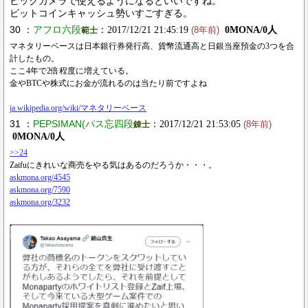
ビックカメラで使えるようになるといいですね。
ビットコインキャッシュ勢いすごすぎる。
30 ：
アフロ六段
：2017/12/21 21:45:19
0MONA/0人
範士
(8年前)
マネタリーベースは日本銀行券発行高、貨幣流通高と日銀当座預金の3つを合
計したもの。
ここ4年で2倍程度に増えている。
金やBTCや株式にお金が流れるのは当たり前ですよね
ja.wikipedia.org/wiki/マネタリーベース
31 ：
PEPSIMAN(パス忘四段
：2017/12/21 21:53:05
錬士
(8年前)
0MONA/0人
>>24
Zaifuにきれいな商売をやる気はあるのだろうか・・・。
askmona.org/4545
askmona.org/7590
askmona.org/3232