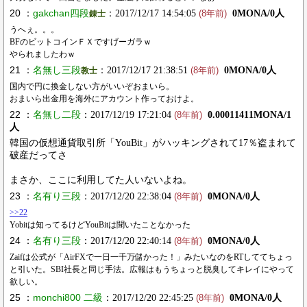
20 ：
gakchan四段
：2017/12/17 14:54:05
0MONA/0人
錬士
(8年前)
うへぇ。。。
BFのビットコインＦＸですげーガラｗ
やられましたわｗ
21 ：
名無し三段
：2017/12/17 21:38:51
0MONA/0人
教士
(8年前)
国内で円に換金しない方がいいぞおまいら。
おまいら出金用を海外にアカウント作っておけよ。
22 ：
名無し二段
：2017/12/19 17:21:04
0.00011411MONA/1
(8年前)
人
韓国の仮想通貨取引所「YouBit」がハッキングされて17％盗まれて
破産だってさ
まさか、ここに利用してた人いないよね。
23 ：
名有り三段
：2017/12/20 22:38:04
0MONA/0人
(8年前)
>>22
Yobitは知ってるけどYouBitは聞いたことなかった
24 ：
名有り三段
：2017/12/20 22:40:14
0MONA/0人
(8年前)
Zaifは公式が「AirFXで一日一千万儲かった！」みたいなのをRTしててちょっ
と引いた。SBI社長と同じ手法。広報はもうちょっと脱臭してキレイにやって
欲しい。
25 ：
monchi800 二級
：2017/12/20 22:45:25
0MONA/0人
(8年前)