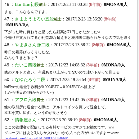
46 ：
BanBan初段
：2017/12/23 11:00:28
0MONA/0人
教士
(8年前)
まぁ、こんなもんですよ。
47 ：
さまようよろい五段
：2017/12/23 13:56:20
範士
(8年前)
0MONA/0人
下がった時に買おうと思ったら残高が71円しかなかったw
今売り注文入れてるが利益20万超えると税務署に怒られそうなので気を遣う
48 ：
やまきさん@二段
：2017/12/23 13:58:22
0MONA/0人
(8年前)
昨日の暴落びっくりしたな。
みんな生きとるけ？
49 ：
たいこ四段
：2017/12/23 14:08:32
0MONA/0人
錬士
(8年前)
他のアルトと違い、今週あまり上がってないので凄い下がって見える
50 ：
なゆたろう二段
：2017/12/23 19:33:54
0MONA/0人
(8年前)
bitFlyerの送金手数料が0.0004BTC→0.0015BTCへ値上げ
しかも明日の4時からだという
51 ：
アフロ六段
：2017/12/23 19:42:05
0MONA/0人
範士
(8年前)
他の取引所に送金する際は、アルトコインを買って送金して、
BTCを買い戻す。というのが良さそう
52 ：
情報屋さん
：2017/12/23 20:38:19
0MONA/0人
(8年前)
ここの管理者が配信してる有料サービスはマジでお勧めです。ww
グループにはあと3人しか入れないから入った方がいいですよーwww
facebook.com/groups/1613909322034660/