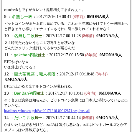
coincheckもですがタレント起用増えてますねぇ～。
9 ：
名無し一級
：2017/12/16 19:08:41
0MONA/0人
(8年前)
ビットコインがまた上昇し始めている、これから年末にかけてもう一段階上へ
と行きそうな感じ！モナコインもそれに引っ張られてくれるかな？
10 ：
名無し二段
：2017/12/17 00:11:28
0MONA/0人
錬士
(8年前)
２４時間たたないうちに１万再生とか凄いな
どんだけクリック連打してるやつが居るんだ
11 ：
gakchan四段
：2017/12/17 00:15:50
0MONA/0人
錬士
(8年前)
BTCやばいなｗ
いま爆上げしてるよ
12 ：
巨大茶碗蒸し職人初段
：2017/12/17 00:18:48
(8年前)
0MONA/0人
BTCが上がると全アルトコインが吸われる。
13 ：
BanBan初段
：2017/12/17 10:10:41
0MONA/0人
教士
(8年前)
そう言えば真偽は知らんが、ビットコイン急騰には日本人が関わっていると出
ていたな。
headlines.yahoo.co.jp/hl?a=20171216-00012871-wsj-bus_all
14 ：
たいこ四段
：2017/12/17 10:44:14
0MONA/0人
錬士
(8年前)
かまいたちは好きだけど、zaifのは気持ち悪いな。zaifはビットガールズとかア
メブロっぽい路線好きだな。