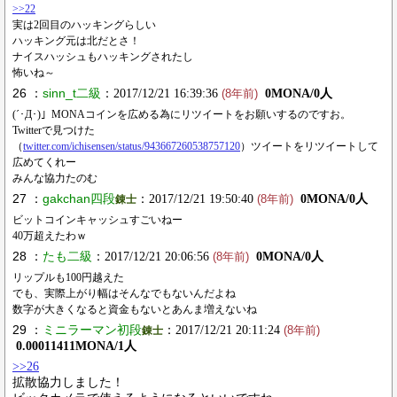
>>22
実は2回目のハッキングらしい
ハッキング元は北だとさ！
ナイスハッシュもハッキングされたし
怖いね～
26 ：
sinn_t二級
：2017/12/21 16:39:36
0MONA/0人
(8年前)
(´･Д･)」MONAコインを広める為にリツイートをお願いするのですお。
Twitterで見つけた
（
twitter.com/ichisensen/status/943667260538757120
）ツイートをリツイートして
広めてくれー
みんな協力たのむ
27 ：
gakchan四段
：2017/12/21 19:50:40
0MONA/0人
錬士
(8年前)
ビットコインキャッシュすごいねー
40万超えたわｗ
28 ：
たも二級
：2017/12/21 20:06:56
0MONA/0人
(8年前)
リップルも100円越えた
でも、実際上がり幅はそんなでもないんだよね
数字が大きくなると資金もないとあんま増えないね
29 ：
ミニラーマン初段
：2017/12/21 20:11:24
錬士
(8年前)
0.00011411MONA/1人
>>26
拡散協力しました！