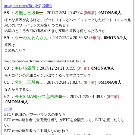
instagram.com/p/Bc_yKQlD0R0/
58 ：
名無し三段
：2017/12/24 20:47:04
0MONA/0人
錬士
(8年前)
様々な原因があるけど、ビットコインとハードフォークしたビットコインの兄
弟とのパワーバランスが変りつつある？
結局のところ今回の価格の大きな変動の原因は何なんだろうか…
59 ：
うーわんわんさん
：2017/12/24 20:59:52
0MONA/0人
(8年前)
原因は
このあたり？
youtube.com/watch?time_continue=3&v=XUlfaL3oOL4
60 ：
キレ猫四段
：2017/12/24 21:01:59
0MONA/0人
(8年前)
モナコインの兄弟コインが出てくるって本当ですか？
61 ：
名無し三段
：2017/12/24 21:02:43
0MONA/0人
教士
(8年前)
なんかきてるな。
62 ：
PEPSIMAN(パス忘四段
：2017/12/25 01:39:07
錬士
(8年前)
0MONA/0人
>>58
BTCとBCHのパワーバランスの事なら
BTC.comの運営者（最高責任者?）がBTCを全額売って、BCHを買ったらし
い。
BTC.comの運営者って中国人なのかね？