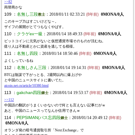
>>82
両替商かな
109 ：
名無し三段
：2018/01/11 02:33:21
0MONA/0人
教士
(8年前)
このキープ力はすごいけどな～。
ザイフの展開がとてつもなくやばす。
110 ：
クラゲex一級
：2018/01/14 18:49:33
0MONA/0人
(8年前)
ビットコインに元気がないと仮想通貨市場そのものが沈むね。
億り人は不動産とかに資産を逃してる模様。
111 ：
名無し四段
：2018/01/14 18:50:46
0MONA/0人
(8年前)
よくしっているね
112 ：
名無しさん三段
：2018/01/14 19:14:31
0MONA/0人
(8年前)
BTCは陰謀で下がっとる、2週間以内に爆上げや
と中国のニュースサイトに書いてた。
aicoin.net.cn/article/10380.html
113 ：
gakchan四段
：2018/01/14 19:53:17
0MONA/0人
錬士
(8年前)
>>112
中国語の翻訳がうまくいかないので何とも言えない記事だがｗ
あと、中国のニュースってなんか信用できんｗ
114 ：
PEPSIMAN(パス忘四段
：2018/01/14 20:49:12
錬士
(8年前)
0MONA/0人
オランダ発の暗号通貨取引所「Next.Exchange」で