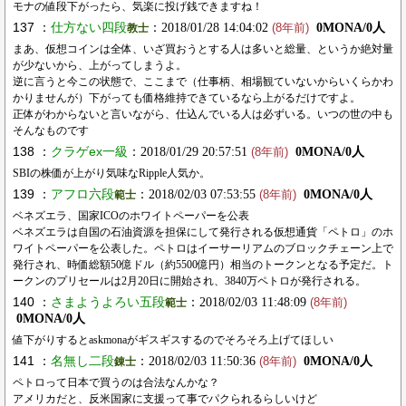
モナの値段下がったら、気楽に投げ銭できますね！
137 ：
仕方ない四段
：2018/01/28 14:04:02
0MONA/0人
教士
(8年前)
まあ、仮想コインは全体、いざ買おうとする人は多いと総量、というか絶対量
が少ないから、上がってしまうよ。
逆に言うと今この状態で、ここまで（仕事柄、相場観ていないからいくらかわ
かりませんが）下がっても価格維持できているなら上がるだけですよ。
正体がわからないと言いながら、仕込んでいる人は必ずいる。いつの世の中も
そんなものです
138 ：
クラゲex一級
：2018/01/29 20:57:51
0MONA/0人
(8年前)
SBIの株価が上がり気味なRipple人気か。
139 ：
アフロ六段
：2018/02/03 07:53:55
0MONA/0人
範士
(8年前)
ベネズエラ、国家ICOのホワイトペーパーを公表
ベネズエラは自国の石油資源を担保にして発行される仮想通貨「ペトロ」のホ
ワイトペーパーを公表した。ペトロはイーサーリアムのブロックチェーン上で
発行され、時価総額50億ドル（約5500億円）相当のトークンとなる予定だ。ト
ークンのプリセールは2月20日に開始され、3840万ペトロが発行される。
140 ：
さまようよろい五段
：2018/02/03 11:48:09
範士
(8年前)
0MONA/0人
値下がりするとaskmonaがギスギスするのでそろそろ上げてほしい
141 ：
名無し二段
：2018/02/03 11:50:36
0MONA/0人
錬士
(8年前)
ペトロって日本で買うのは合法なんかな？
アメリカだと、反米国家に支援って事でパクられるらしいけど