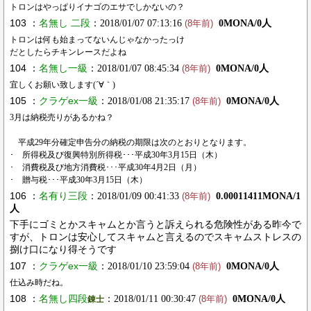
トロンはやっぱりイナゴのエサでしかないの？
103 ：
名無し 二段
：2018/01/07 07:13:16
0MONA/0人
(8年前)
トロンは何も始まってないんじゃなかったっけ
だとしたらチキンレースだよね
104 ：
名無し一級
：2018/01/07 08:45:34
0MONA/0人
(8年前)
宜しくお願い致します(´∀｀)
105 ：
クラゲex一級
：2018/01/08 21:35:17
0MONA/0人
(8年前)
3月は納税売りがあるかね？
平成29年分確定申告分の納税の期限は次のとおりとなります。
･ 所得税及び復興特別所得税･･･平成30年3月15日（木）
･ 消費税及び地方消費税･･･平成30年4月2日（月）
･ 贈与税･･･平成30年3月15日（木）
106 ：
名有り三段
：2018/01/09 00:41:33
0.00011411MONA/1
(8年前)
人
下手にゴミとかスキャムとか言うと訴えられる危険性がある昨今で
すが、トロンは安心してスキャムと言えるのでスキャムストレスの
捌け口になり得そうです
107 ：
クラゲex一級
：2018/01/10 23:59:04
0MONA/0人
(8年前)
仕込み時だね。
108 ：
名無し四段
：2018/01/11 00:30:47
0MONA/0人
錬士
(8年前)