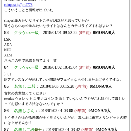
coinpost.jp/?p=5778
こういうことと情報が出ていた
shapeshiftみたいなサイトこそがDEXだと思っていたが
違うならshapeshiftみたいなサイトはなんとカテゴライズすればよい？
83 ：
クラゲex一級
：2018/01/01 09:52:22
0MONA/0人
(8年前)
LSK
ADA
NEO
XLM
さあこの中で地雷を当てよう 笑
84 ：
クラゲex一級
：2018/01/02 10:45:04
0MONA/0人
(8年前)
〉81
IPアドレスなどが割れていた問題がフェイクなら少しまた上げそうですな。
85 ：
名無し 二段
：2018/01/03 00:15:28
0MONA/0人
(8年前)
古株の先輩教えてください！
exodus ウォレットに モナコイン 対応していないんですがこれ対応してほしい
ってお願いする方法はないんですか？
86 ：
名無しさん
：2018/01/03 01:03:08
0MONA/0人
(8年前)
もうモナが上がる未来が全く見えないんだが、ほんまに東京オリンピックの時
には上がるんか？
87 ：
名無し二段
：2018/01/03 01:03:42
0MONA/0人
錬士
(8年前)