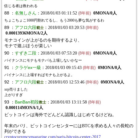
信じる者は救われる
88 ：
名無しさん
：2018/01/03 01:11:52
0MONA/0人
(8年前)
ちょこちょこ1000円割れてるし、もう2000も夢な気がするわ
89 ：
アフロ六段
：2018/01/03 03:20:53
範士
(8年前)
0.00013936MONA/2人
モナコインが上がるのを期待するより、
モナで遊ぶほうが楽しい
90 ：
すずき二段
：2018/01/03 07:53:20
0MONA/0人
(8年前)
バイナンスにモナもモナパも上場しないかなー
91 ：
クラゲex一級
：2018/01/03 09:15:43
0MONA/0人
(8年前)
バイナンスに上場すればモナも上がるよ。
92 ：
アフロ六段
：2018/01/03 12:53:46
0MONA/0人
範士
(8年前)
xrp売りました
上がりすぎ
93 ：
BanBan初段
：2018/01/03 13:11:58
教士
(8年前)
0.000114MONA/1人
ビットコインは海外でどんどん認識しはじめてるけどね。
年末のパリ、ビットコインセンターにはBTCを求める人々の長蛇の
列ができる
cryptocurrencymagazine.com/paris-bitcoin-center-2017