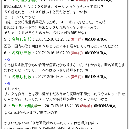
(8年前)
BTC,Zaif,CC ともに２００越え、うーん とうとうきたって感じ？
５０越えたとこで１００はあると見たけど、すごいね
どこまでいくのかな
（俺、この暗号通貨界隈入った時、BTC一桁 jpy万だった、そん時
BTCは（円レートで）将来１０００万あるってレポートみて、
そりゃ、ネタだろうと思った、 今じゃ射程圏内だな）
5 ：
名無し初段
：2017/12/16 02:29:12
0MONA/0人
(8年前)
乙乙、国内の取引所はもうちょっとアルト増やしてくれるといいんだがな
6 ：
名有り三段
：2017/12/16 16:07:00
0MONA/0人
(8年前)
>>5
やっぱり金融庁からの許可が必要だから進まないんですかねえ。匿名通貨もま
だわからないですし。…ペペはあっさり認可されたのに。
7 ：
名無し初段
：2017/12/16 16:50:23
0MONA/0人
(8年前)
>>6
でしょうな
リスクを負うことを凄い嫌がるだろうから初動が不穏だったりウォレット詐欺
なんかがあったりしたBTGなんかも認可が遅れてるんじゃないかと
8 ：
BanBan初段
：2017/12/16 18:21:03
0MONA/0人
教士
(8年前)
なんかzaifからメルマガ来てたので…
かまいたち×Zaif「仮想通貨始めてみたら？」仮想通貨お笑い
youtube.com/channel/UCA1Bu0w8Ad5M5CfxHgh2ykg/videos