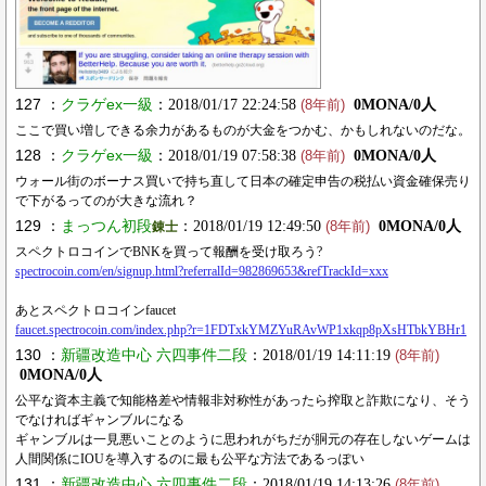
127 ：
クラゲex一級
：2018/01/17 22:24:58
0MONA/0人
(8年前)
ここで買い増しできる余力があるものが大金をつかむ、かもしれないのだな。
128 ：
クラゲex一級
：2018/01/19 07:58:38
0MONA/0人
(8年前)
ウォール街のボーナス買いで持ち直して日本の確定申告の税払い資金確保売り
で下がるってのが大きな流れ？
129 ：
まっつん初段
：2018/01/19 12:49:50
0MONA/0人
錬士
(8年前)
スペクトロコインでBNKを買って報酬を受け取ろう?
spectrocoin.com/en/signup.html?referralId=982869653&refTrackId=xxx
あとスペクトロコインfaucet
faucet.spectrocoin.com/index.php?r=1FDTxkYMZYuRAvWP1xkqp8pXsHTbkYBHr1
130 ：
新疆改造中心 六四事件二段
：2018/01/19 14:11:19
(8年前)
0MONA/0人
公平な資本主義で知能格差や情報非対称性があったら搾取と詐欺になり、そう
でなければギャンブルになる
ギャンブルは一見悪いことのように思われがちだが胴元の存在しないゲームは
人間関係にIOUを導入するのに最も公平な方法であるっぽい
131 ：
新疆改造中心 六四事件二段
：2018/01/19 14:13:26
(8年前)