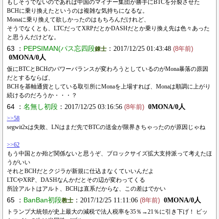
もしそうでないのであれば中国のマイナー集団が勝手にBTCを分裂させた
BCHに乗り換えたというのは複雑な気持ちになるな。
Monaに乗り換えて欲しかったのはもちろんだけれど、
そうでなくとも、LTCだってXRPだとかDASHだとか乗り換え先は色々あった
と思うんだけどな。
63 ：
PEPSIMAN(パス忘四段
：2017/12/25 01:43:48
錬士
(8年前)
0MONA/0人
仮にBTCとBCHのパワーバランスが変わろうとしているのがMona暴落の原因
だとするならば、
BCHを基軸通貨としている取引所にMonaを上場すれば、Monaは順調に上がり
続けるのだろうか・・・？
64 ：
名無し初段
：2017/12/25 03:16:56
0MONA/0人
(8年前)
>>58
segwit2xは失敗、LNはまだ先でBTCの送金が限界きちゃったのが原因じゃね
>>62
もう中国とか殆ど関係ないと思うぞ、ブロックサイズ拡大支持派って考えたほ
うがいい
それとBCHだとクジラが新規に仕込まなくていいんだよ
LTCやXRP、DASHなんかだとその辺が変わってくる
所詮アルトはアルト、BCHは直系だからな、この差はでかい
65 ：
BanBan初段
：2017/12/25 11:11:06
0MONA/0人
教士
(8年前)
トランプ大統領が史上最大の減税で法人税率を35％→21％に引き下げ！ ビッ