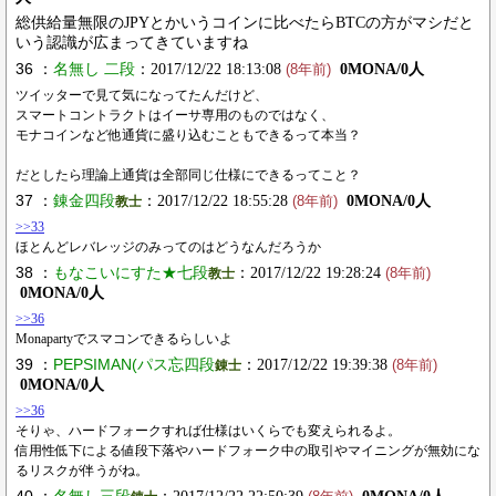
総供給量無限のJPYとかいうコインに比べたらBTCの方がマシだと
いう認識が広まってきていますね
36 ：
名無し 二段
：2017/12/22 18:13:08
0MONA/0人
(8年前)
ツイッターで見て気になってたんだけど、
スマートコントラクトはイーサ専用のものではなく、
モナコインなど他通貨に盛り込むこともできるって本当？
だとしたら理論上通貨は全部同じ仕様にできるってこと？
37 ：
錬金四段
：2017/12/22 18:55:28
0MONA/0人
教士
(8年前)
>>33
ほとんどレバレッジのみってのはどうなんだろうか
38 ：
もなこいにすた★七段
：2017/12/22 19:28:24
教士
(8年前)
0MONA/0人
>>36
Monapartyでスマコンできるらしいよ
39 ：
PEPSIMAN(パス忘四段
：2017/12/22 19:39:38
錬士
(8年前)
0MONA/0人
>>36
そりゃ、ハードフォークすれば仕様はいくらでも変えられるよ。
信用性低下による値段下落やハードフォーク中の取引やマイニングが無効にな
るリスクが伴うがね。