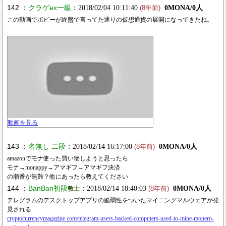
142 ：
クラゲex一級
：2018/02/04 10:11:40
0MONA/0人
(8年前)
この動画でボビーが終盤で言ってた通りの仮想通貨の展開になってきたね。
動画を見る
143 ：
名無し 二段
：2018/02/14 16:17:00
0MONA/0人
(8年前)
amazonでモナ使った買い物しようと思ったら
モナ→monappy→アマギフ→アマギフ決済
の順番が無難？他にあったら教えてください
144 ：
BanBan初段
：2018/02/14 18:40:03
0MONA/0人
教士
(8年前)
テレグラムのデスクトップアプリの脆弱性をついたマイニングマルウェアが発
見される
cryptocurrencymagazine.com/telegram-users-hacked-computers-used-to-mine-monero-