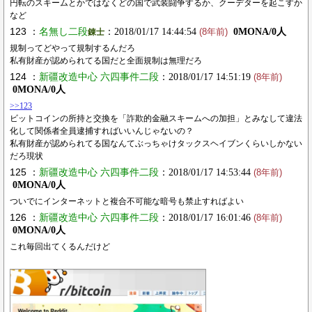
円転のスキームとかではなくどの国で武装闘争するか、クーデターを起こすか
など
123 ：
名無し二段
：2018/01/17 14:44:54
0MONA/0人
錬士
(8年前)
規制ってどやって規制するんだろ
私有財産が認められてる国だと全面規制は無理だろ
124 ：
新疆改造中心 六四事件二段
：2018/01/17 14:51:19
(8年前)
0MONA/0人
>>123
ビットコインの所持と交換を「詐欺的金融スキームへの加担」とみなして違法
化して関係者全員逮捕すればいいんじゃないの？
私有財産が認められてる国なんてぶっちゃけタックスヘイブンくらいしかない
だろ現状
125 ：
新疆改造中心 六四事件二段
：2018/01/17 14:53:44
(8年前)
0MONA/0人
ついでにインターネットと複合不可能な暗号も禁止すればよい
126 ：
新疆改造中心 六四事件二段
：2018/01/17 16:01:46
(8年前)
0MONA/0人
これ毎回出てくるんだけど