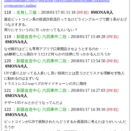
financemagnates.com/cryptocurrency/news/china-might-escalate-crackdown-
cryptocurrency-trading/
118 ：
名無し三級
：2018/01/17 01:11:18
0MONA/0人
(8年前)
最近ビットコイン系の投資詐欺流行ってるけどライングループで囲う系がえげ
つなさすぎる。
周りにそういうのに引っかかってる人いない？
119 ：
新疆改造中心 六四事件二段
：2018/01/17 13:49:28
(8年前)
0MONA/0人
なぜ銀行はどこも専用アプリで口座開設させようとするのか・・・
apk解析したら面白そうだけど何らかの法律に引っかかるんだろうか
120 ：
新疆改造中心 六四事件二段
：2018/01/17 13:54:50
(8年前)
0MONA/0人
LNで盛り上がってる人多いし良い技術だとは思うけどリスクを理解せず他人
に勧めるのはまずいな
トラストレス2-wayペグのサイドチェーンの方に期待
121 ：
新疆改造中心 六四事件二段
：2018/01/17 14:27:03
(8年前)
0MONA/0人
テザー1.05ドルとかどうなってんだよ
122 ：
新疆改造中心 六四事件二段
：2018/01/17 14:39:10
(8年前)
0MONA/0人
ビットコインがG20で規制されたらどうするか真面目に考えたほうがいいんだ
ろうか