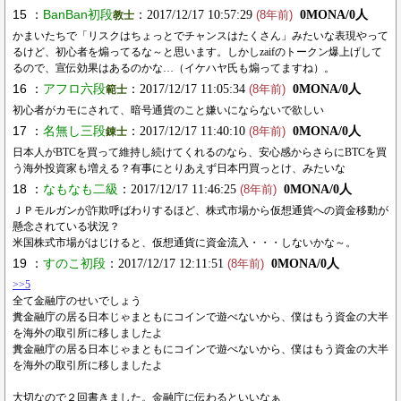
15 ：
BanBan初段
：2017/12/17 10:57:29
0MONA/0人
教士
(8年前)
かまいたちで「リスクはちょっとでチャンスはたくさん」みたいな表現やって
るけど、初心者を煽ってるな～と思います。しかしzaifのトークン爆上げして
るので、宣伝効果はあるのかな…（イケハヤ氏も煽ってますね）。
16 ：
アフロ六段
：2017/12/17 11:05:34
0MONA/0人
範士
(8年前)
初心者がカモにされて、暗号通貨のこと嫌いにならないで欲しい
17 ：
名無し三段
：2017/12/17 11:40:10
0MONA/0人
錬士
(8年前)
日本人がBTCを買って維持し続けてくれるのなら、安心感からさらにBTCを買
う海外投資家も増える？有事にとりあえず日本円買っとけ、みたいな
18 ：
なもなも二級
：2017/12/17 11:46:25
0MONA/0人
(8年前)
ＪＰモルガンが詐欺呼ばわりするほど、株式市場から仮想通貨への資金移動が
懸念されている状況？
米国株式市場がはじけると、仮想通貨に資金流入・・・しないかな～。
19 ：
すのこ初段
：2017/12/17 12:11:51
0MONA/0人
(8年前)
>>5
全て金融庁のせいでしょう
糞金融庁の居る日本じゃまともにコインで遊べないから、僕はもう資金の大半
を海外の取引所に移しましたよ
糞金融庁の居る日本じゃまともにコインで遊べないから、僕はもう資金の大半
を海外の取引所に移しましたよ
大切なので２回書きました。金融庁に伝わるといいなぁ