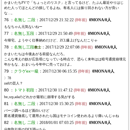
かまいたちPVで「ちょっとのリスク」と言ってるけど、たぶん最近やりはじ
めた人ってほとんどの損してるよね。有名人には振り回されない方が良い
な…。
76 ：
名無し 二段
：2017/12/29 21:32:22
0MONA/0人
(8年前)
もなちゃん元気ないねー
77 ：
名無し五段
：2017/12/29 21:50:49
0MONA/0人
(8年前)
今帰宅。ようやく仕事納めだけど、ZCL爆上げなんだこりゃ
78 ：
名無し三段
：2017/12/29 22:07:08
0MONA/0人
教士
(8年前)
かまいたちは今後あがる前提なんだろ。
こんな考えの奴が広告塔になっている時点で、恐らく来年はは暗号通貨崩壊元
年かもな、おまいら今年中に売っておけよ。
79 ：
クラゲex一級
：2017/12/30 06:15:35
0MONA/0人
(8年前)
〉78
zaifの芸人？
80 ：
トマト初段
：2017/12/30 11:47:12
0MONA/0人
(8年前)
btc,xrp,adaのどれかが最初に崩壊する気がする
81 ：
名無し 二段
：2017/12/30 15:30:25
0MONA/0人
(8年前)
バージ調べるほど面白いけど
匿名通貨徹底して運用されたら国はモナコイン使われるより痛いんじゃね
82 ：
名無し 二段
：2018/01/01 07:03:25
0MONA/0人
(8年前)
分散取引所のDEX調べたら