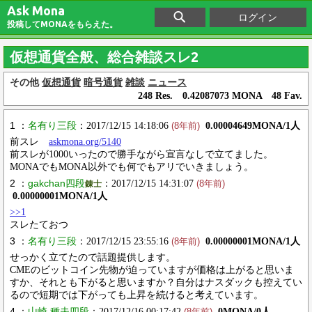
Ask Mona
ログイン
投稿してMONAをもらえた。
仮想通貨全般、総合雑談スレ2
その他
仮想通貨
暗号通貨
雑談
ニュース
248 Res. 0.42087073 MONA 48 Fav.
1 ：
名有り三段
：2017/12/15 14:18:06
0.00004649MONA/1人
(8年前)
前スレ
askmona.org/5140
前スレが1000いったので勝手ながら宣言なしで立てました。
MONAでもMONA以外でも何でもアリでいきましょう。
2 ：
gakchan四段
：2017/12/15 14:31:07
錬士
(8年前)
0.00000001MONA/1人
>>1
スレたておつ
3 ：
名有り三段
：2017/12/15 23:55:16
0.00000001MONA/1人
(8年前)
せっかく立てたので話題提供します。
CMEのビットコイン先物が迫っていますが価格は上がると思いま
すか、それとも下がると思いますか？自分はナスダックも控えてい
るので短期では下がっても上昇を続けると考えています。
4 ：
山崎 種夫四段
：2017/12/16 00:17:42
0MONA/0人