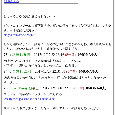
動画を見る
と比べるとやる気が感じられない…ｗ
ビットコインブームに橋下氏「今、買いに行ってる人は"どアホ"やね」ひろゆ
き氏も否定的な見方示す
blogos.com/article/267624/
しかし結局のところ、話題に上がるのは良いことなのかもね。本人確認待ちも
まだいっぱいいるみたいだし、来年はもっと増えそう。
73 ：
名無し五段
：2017/12/27 22:23:16
0MONA/0人
(8年前)
zcl上がったのは嬉しいけどBittrex本人確認しないとなあ。
パスポート無いから作らないといかんのか、面倒臭い
74 ：
名無し 二段
：2017/12/27 22:31:38
0MONA/0人
(8年前)
DAGが面白いから買おうと思ったら手持ちの取引所にはどっちもなかった
オワタ。。。
75 ：
BanBan初段
：2017/12/28 18:22:28
0MONA/0人
教士
(8年前)
マカフィー創業者ツイッター乗っ取られる
weekly.ascii.jp/elem/000/000/409/409330/
最近有名人ネタが多くなったな～、ホリエモン氏の話題もあったけど…。