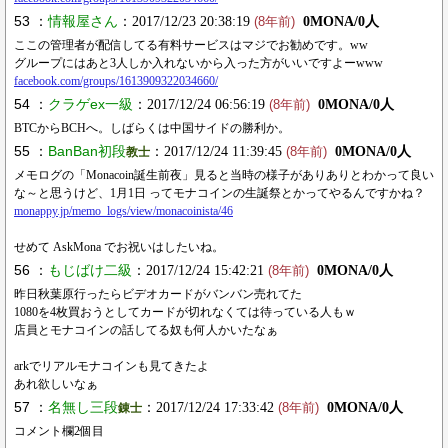
53 ：
情報屋さん
：2017/12/23 20:38:19
0MONA/0人
(8年前)
ここの管理者が配信してる有料サービスはマジでお勧めです。ww
グループにはあと3人しか入れないから入った方がいいですよーwww
facebook.com/groups/1613909322034660/
54 ：
クラゲex一級
：2017/12/24 06:56:19
0MONA/0人
(8年前)
BTCからBCHへ。しばらくは中国サイドの勝利か。
55 ：
BanBan初段
：2017/12/24 11:39:45
0MONA/0人
教士
(8年前)
メモログの「Monacoin誕生前夜」見ると当時の様子がありありとわかって良い
な～と思うけど、1月1日 ってモナコインの生誕祭とかってやるんですかね？
monappy.jp/memo_logs/view/monacoinista/46
せめて AskMona でお祝いはしたいね。
56 ：
もじばけ二級
：2017/12/24 15:42:21
0MONA/0人
(8年前)
昨日秋葉原行ったらビデオカードがバンバン売れてた
1080を4枚買おうとしてカードが切れなくては待っている人もｗ
店員とモナコインの話してる奴も何人かいたなぁ
arkでリアルモナコインも見てきたよ
あれ欲しいなぁ
57 ：
名無し三段
：2017/12/24 17:33:42
0MONA/0人
錬士
(8年前)
コメント欄2個目