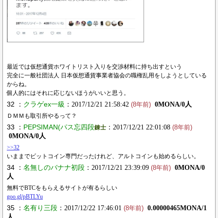
最近では仮想通貨ホワイトリスト入りを交渉材料に持ち出すという
完全に一般社団法人 日本仮想通貨事業者協会の職権乱用をしようとしている
からね。
個人的にはそれに応じないほうがいいと思う。
32 ：
クラゲex一級
：2017/12/21 21:58:42
0MONA/0人
(8年前)
ＤＭＭも取引所やるって？
33 ：
PEPSIMAN(パス忘四段
：2017/12/21 22:01:08
錬士
(8年前)
0MONA/0人
>>32
いままでビットコイン専門だったけれど、アルトコインも始めるらしい。
34 ：
名無しのバナナ初段
：2017/12/21 23:39:09
0MONA/0
(8年前)
人
無料でBTCをもらえるサイトが有るらしい
goo.gl/pBTLYu
35 ：
名有り三段
：2017/12/22 17:46:01
0.00000465MONA/1
(8年前)
人