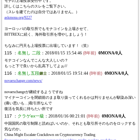
モナの上場投票受付中です。
詳しくはこちらのスレをご覧下さい。
（スレを建てたのは自分ではありません。）
askmona.org/9227
ヨーロッパの取引所でもモナコインを上場させて、
BITTREXに続く、海外取引所を増やしましょう！
ちなみに円天も上場投票に出場しています！（笑）
115 ：
名無し 二段
：2018/01/15 15:54:46
0MONA/0人
(8年前)
モナコインなんでこんな大人しいの？
もっと下で良いから乱高下してよぉ///
116 ：
名無し五段
：2018/01/15 19:51:44
0MONA/0人
錬士
(8年前)
novaexchange.com/news/
novaexchangeが継続するようですね
マイナーコインを閉鎖前のまま取り扱ってくれるかは判りませんが馴染み深い
(痛い思いも…)取引所なんで
復活を気長に待ちたい所です
117 ：
クラゲex一級
：2018/01/16 00:21:01
0MONA/0人
(8年前)
中国国民の取引制限と読めばいいのか、それとも取引所そのものをロックする
気なのか。
China Might Escalate Crackdown on Cryptocurrency Trading