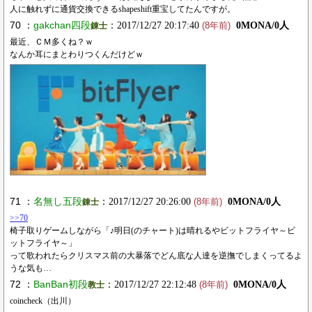
人に触れずに通貨交換できるshapeshift重宝してたんですが。
70 ：
gakchan四段
：2017/12/27 20:17:40
0MONA/0人
錬士
(8年前)
最近、ＣＭ多くね？ｗ
なんか耳にまとわりつくんだけどｗ
71 ：
名無し五段
：2017/12/27 20:26:00
0MONA/0人
錬士
(8年前)
>>70
椅子取りゲームしながら「♪明日(のチャート)は晴れるやビットフライヤ～ビ
ットフライヤ～」
って歌われたらクリスマス前の大暴落でどん底な人達を逆撫でしまくってるよ
うな気も…
72 ：
BanBan初段
：2017/12/27 22:12:48
0MONA/0人
教士
(8年前)
coincheck（出川）