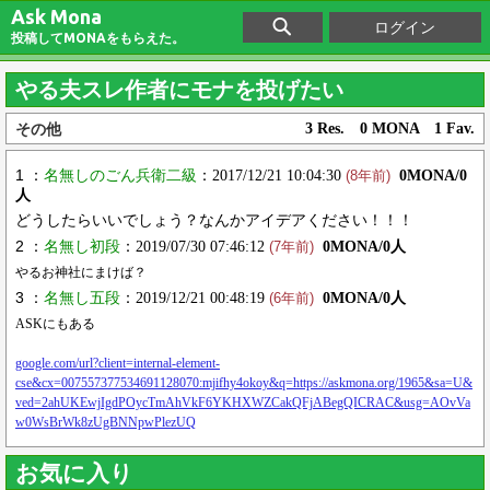
Ask Mona
ログイン
投稿してMONAをもらえた。
やる夫スレ作者にモナを投げたい
その他
3 Res. 0 MONA 1 Fav.
1 ：
名無しのごん兵衛二級
：2017/12/21 10:04:30
0MONA/0
(8年前)
人
どうしたらいいでしょう？なんかアイデアください！！！
2 ：
名無し初段
：2019/07/30 07:46:12
0MONA/0人
(7年前)
やるお神社にまけば？
3 ：
名無し五段
：2019/12/21 00:48:19
0MONA/0人
(6年前)
ASKにもある
google.com/url?client=internal-element-
cse&cx=007557377534691128070:mjifhy4okoy&q=https://askmona.org/1965&sa=U&
ved=2ahUKEwjIgdPOycTmAhVkF6YKHXWZCakQFjABegQICRAC&usg=AOvVa
w0WsBrWk8zUgBNNpwPlezUQ
お気に入り