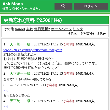
Ask Mona
ログイン
投稿してMONAをもらえた。
更新忘れ(無料で2500円強)
その他
faucet
忘れ
毎日更新?
ホームページ
リンク
6 Res. 0 MONA 2 Fav.
1 ：
天下統一一級
：2017/12/28 17:12:15
0MONA/0人
(8年前)
www3.hp-ez.com/hp/faucetcoin/todaycoin
27日の分更新忘れた~
おまけに明日29日は終日外出だ~
ってことで27日と29日(予定)分は「忘」画像になっています。
無料で2500円強貯めたからいいけど!
2 ：
天下統一一級
：2017/12/28 17:12:53
0MONA/0人
(8年前)
全部で20くらいのfaucet使ってるかな
3 ：---
：2017/12/28 17:13:13
0MONA/0人
(8年前)
>>2
もっとあると思った
4 ：
天下統一一級
：2017/12/28 17:15:57
0MONA/0人
(8年前)
>>3