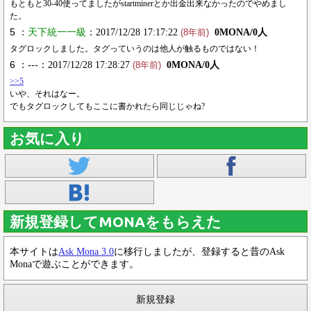
もともと30-40使ってましたがstartminerとか出金出来なかったのでやめまし
た。
5 ：
天下統一一級
：2017/12/28 17:17:22
0MONA/0人
(8年前)
タグロックしました。タグっていうのは他人が触るものではない！
6 ：---
：2017/12/28 17:28:27
0MONA/0人
(8年前)
>>5
いや、それはなー。
でもタグロックしてもここに書かれたら同じじゃね?
お気に入り
新規登録してMONAをもらえた
本サイトは
Ask Mona 3.0
に移行しましたが、登録すると昔のAsk
Monaで遊ぶことができます。
新規登録