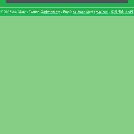
© 2026 Ask Mona / Twitter:
@askmonaorg
/ Email:
askmona.org@gmail.com
/
開発者向けAPI