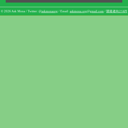
© 2026 Ask Mona / Twitter:
@askmonaorg
/ Email:
askmona.org@gmail.com
/
開発者向けAPI