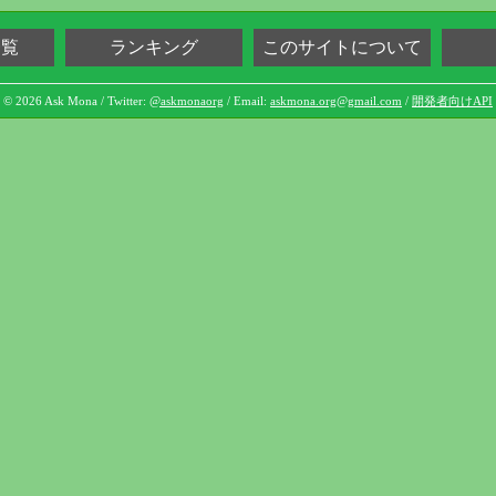
一覧
ランキング
このサイトについて
© 2026 Ask Mona / Twitter:
@askmonaorg
/ Email:
askmona.org@gmail.com
/
開発者向けAPI