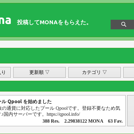
na
投稿してMONAをもらえた。
入り
更新順 ▽
カテゴリ ▽
ル Qpool を始めました
数の通貨に対応したプール Qpoolです。登録不要なため気
サーバーです。https://qpool.info/
388 Res. 2.29838122 MONA 63 Fav.