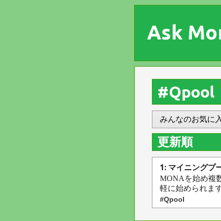
Ask Mo
#Qpool
みんなのお気に
更新順
1: マイニングプー
MONAを始め複
軽に始められます♪国内
#Qpool