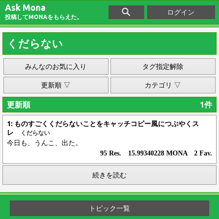
Ask Mona
ログイン
投稿してMONAをもらえた。
くだらない
みんなのお気に入り
タグ指定解除
更新順 ▽
カテゴリ ▽
更新順
1件
1: ものすごくくだらないことをキャッチコピー風につぶやくス
レ
くだらない
今日も、うんこ、出た。
95 Res. 15.99340228 MONA 2 Fav.
続きを読む
トピック一覧