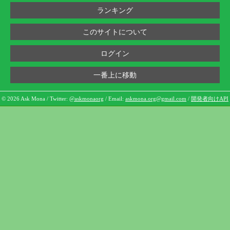
ランキング
このサイトについて
ログイン
一番上に移動
© 2026 Ask Mona / Twitter:
@askmonaorg
/ Email:
askmona.org@gmail.com
/
開発者向けAPI