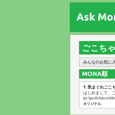
Ask Mo
ごこち
みんなのお気に
MONA順
1: 気まぐれごこ
はじめまして、ご
tp://goc0cha
オリジナル