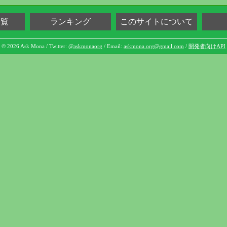
一覧
ランキング
このサイトについて
© 2026 Ask Mona / Twitter:
@askmonaorg
/ Email:
askmona.org@gmail.com
/
開発者向けAPI