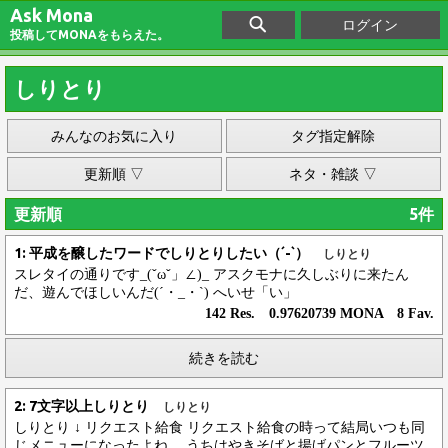
Ask Mona
ログイン
投稿してMONAをもらえた。
しりとり
みんなのお気に入り
タグ指定解除
更新順 ▽
ネタ・雑談 ▽
更新順
5件
1: 平成を醸したワードでしりとりしたい（´-`）
しりとり
スレタイの通りです_(ˇωˇ」∠)_ アスクモナに久しぶりに来たん
だ、遊んでほしいんだ(´・_・`) へいせ「い」
142 Res. 0.97620739 MONA 8 Fav.
続きを読む
2: 7文字以上しりとり
しりとり
しりとり ↓ リクエスト給食 リクエスト給食の時って結局いつも同
じメニューになったよね。 うちはやきそばと揚げパンとフルーツ