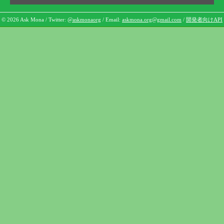
© 2026 Ask Mona / Twitter:
@askmonaorg
/ Email:
askmona.org@gmail.com
/
開発者向けAPI