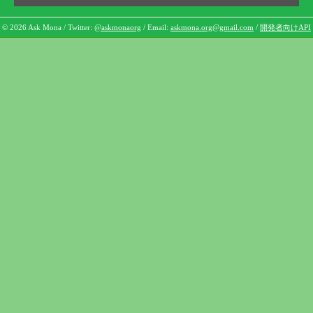
© 2026 Ask Mona / Twitter:
@askmonaorg
/ Email:
askmona.org@gmail.com
/
開発者向けAPI