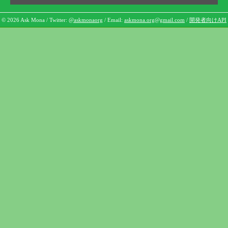
© 2026 Ask Mona / Twitter:
@askmonaorg
/ Email:
askmona.org@gmail.com
/
開発者向けAPI