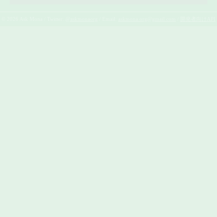
© 2026 Ask Mona / Twitter:
@askmonaorg
/ Email:
askmona.org@gmail.com
/
開発者向けAPI