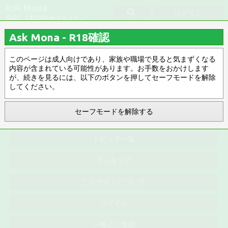
Ask Mona
ログイン
投稿してMONAをもらえた。
Ask Mona - R18確認
中央競馬
このページは成人向けであり、家族や職場で見ると気まずくなる
内容が含まれている可能性があります。お手数をおかけします
みんなのお気に入り
タグ指定解除
が、続きを見るには、以下のボタンを押してセーフモードを解除
してください。
お気に入り順 ▽
R18 ▽
お気に入り順
0件
セーフモードを解除する
トピック一覧
ランキング
このサイトについて
ログイン
一番上に移動