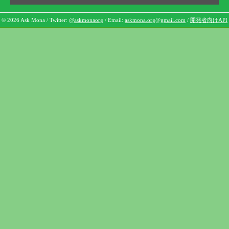
© 2026 Ask Mona / Twitter:
@askmonaorg
/ Email:
askmona.org@gmail.com
/
開発者向けAPI