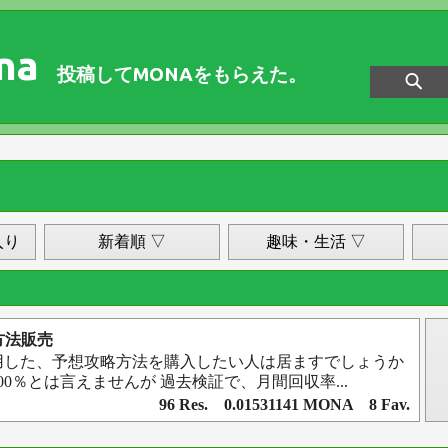
na
投稿してMONAをもらえた。
入り
新着順 ▽
趣味・生活 ▽
方法販売
用した、予想攻略方法を購入したい人は居ますでしょうか
00％とは言えませんが 過去検証で、月間回収率...
96 Res. 0.01531141 MONA 8 Fav.