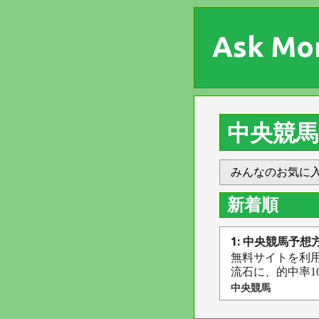
Ask Mo
中央競馬
みんなのお気に
新着順
1: 中央競馬予想
無料サイトを利
流石に、的中率1
中央競馬