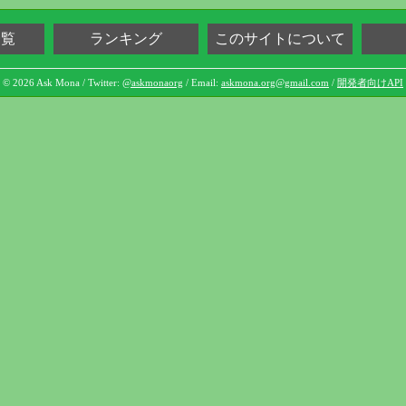
一覧
ランキング
このサイトについて
© 2026 Ask Mona / Twitter:
@askmonaorg
/ Email:
askmona.org@gmail.com
/
開発者向けAPI