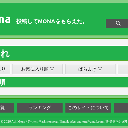
na
投稿してMONAをもらえた。
みれ
入り
お気に入り順 ▽
ばらまき ▽
順
一覧
ランキング
このサイトについて
© 2026 Ask Mona / Twitter:
@askmonaorg
/ Email:
askmona.org@gmail.com
/
開発者向けAPI