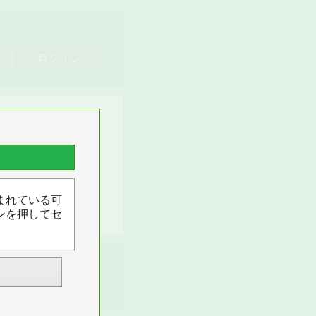
ログイン
タグ指定解除
0件
まれている可
ンを押してセ
ログイン