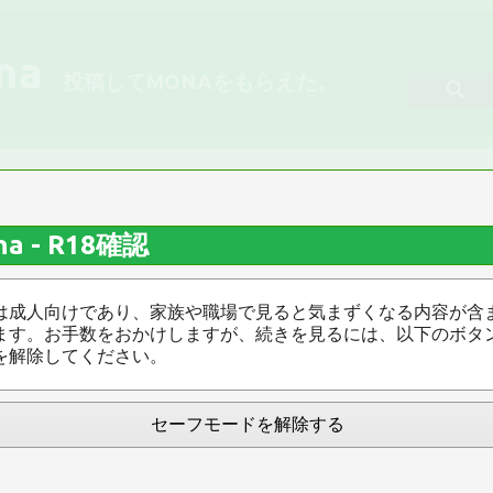
na
投稿してMONAをもらえた。
みれ
na - R18確認
入り
新着順 ▽
R18 ▽
は成人向けであり、家族や職場で見ると気まずくなる内容が含
ます。お手数をおかけしますが、続きを見るには、以下のボタ
を解除してください。
一覧
ランキング
このサイトについて
セーフモードを解除する
© 2026 Ask Mona / Twitter:
@askmonaorg
/ Email:
askmona.org@gmail.com
/
開発者向けAPI