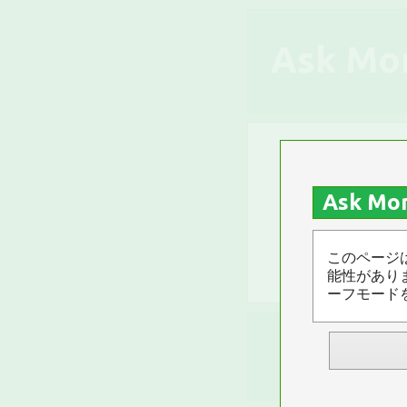
Ask Mo
乞食ま
Ask Mo
みんなのお気に
新着順
このページ
能性があり
ーフモード
トピック