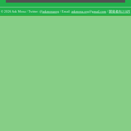
© 2026 Ask Mona / Twitter:
@askmonaorg
/ Email:
askmona.org@gmail.com
/
開発者向けAPI