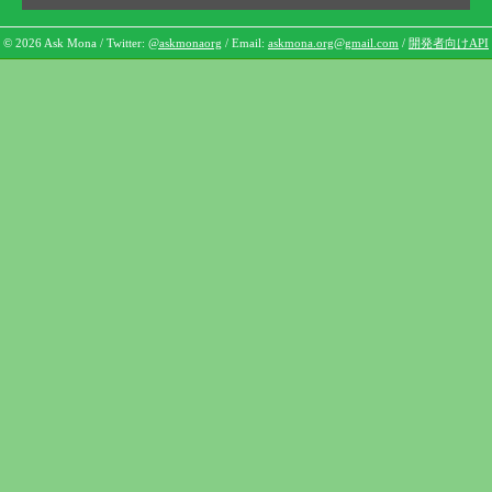
© 2026 Ask Mona / Twitter:
@askmonaorg
/ Email:
askmona.org@gmail.com
/
開発者向けAPI