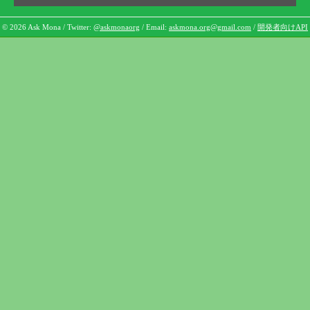
© 2026 Ask Mona / Twitter:
@askmonaorg
/ Email:
askmona.org@gmail.com
/
開発者向けAPI