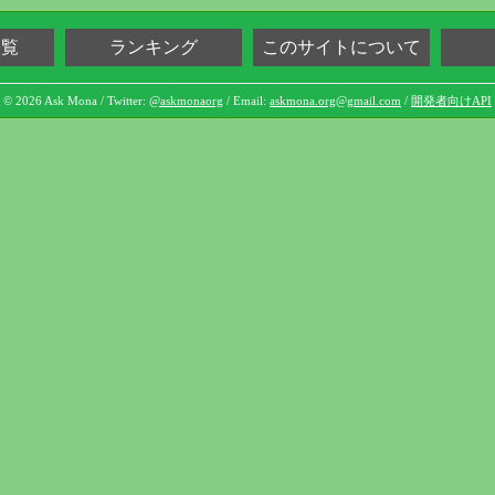
一覧
ランキング
このサイトについて
© 2026 Ask Mona / Twitter:
@askmonaorg
/ Email:
askmona.org@gmail.com
/
開発者向けAPI