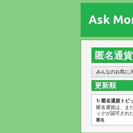
Ask Mo
匿名通貨
みんなのお気に
更新順
1: 匿名通貨トピ
匿名通貨は、ま
ックが認可された
匿名