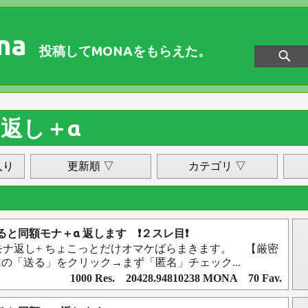
na
投稿してMONAをもらえた。
返し＋α
入り
更新順 ▽
カテゴリ ▽
a送ると同額モナ＋α 返します ❗️２スレ目❗️
モナ返し+ ちょこっとだけオマケばらまきます。 【厳密
1の「送る」をクリック→まず「匿名」チェック...
1000 Res. 20428.94810238 MONA 70 Fav.