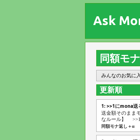
Ask Mo
同額モナ
みんなのお気に
更新順
1: >>1にmon
送金額そのまま
なルール】 >>
同額モナ返し＋α