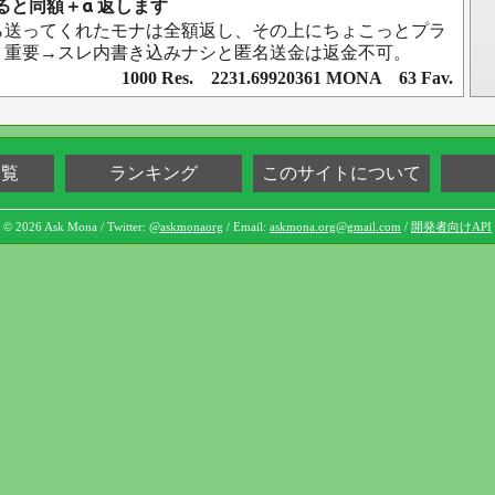
a送ると同額＋α 返します
ら送ってくれたモナは全額返し、その上にちょこっとプラ
】重要→スレ内書き込みナシと匿名送金は返金不可。
1000 Res. 2231.69920361 MONA 63 Fav.
一覧
ランキング
このサイトについて
© 2026 Ask Mona / Twitter:
@askmonaorg
/ Email:
askmona.org@gmail.com
/
開発者向けAPI