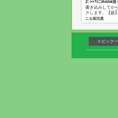
2: >>1にmon
書き込みしてか
スします。【超
ニセ垢注意
トピック