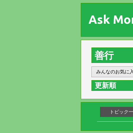
Ask Mo
善行
みんなのお気に
更新順
トピック