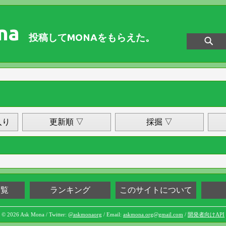
na
投稿してMONAをもらえた。
入り
更新順 ▽
採掘 ▽
一覧
ランキング
このサイトについて
© 2026 Ask Mona / Twitter:
@askmonaorg
/ Email:
askmona.org@gmail.com
/
開発者向けAPI