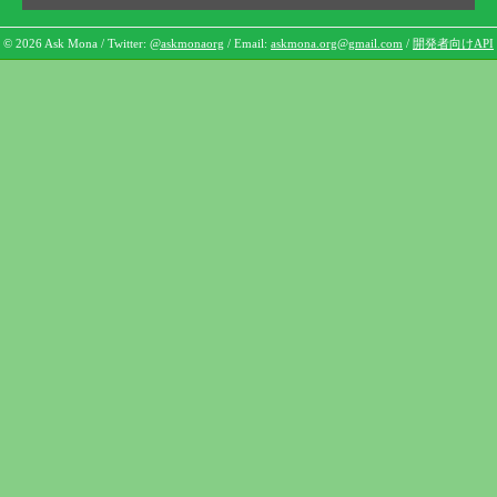
© 2026 Ask Mona / Twitter:
@askmonaorg
/ Email:
askmona.org@gmail.com
/
開発者向けAPI