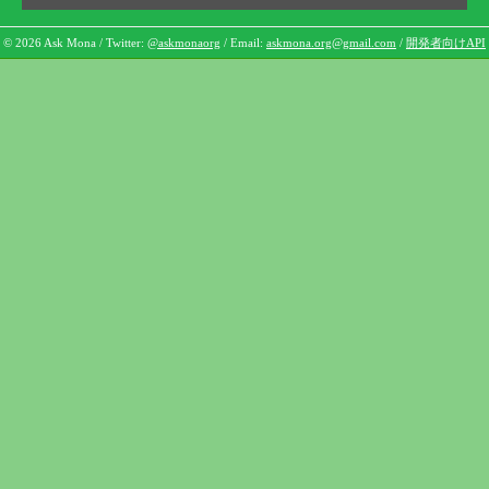
© 2026 Ask Mona / Twitter:
@askmonaorg
/ Email:
askmona.org@gmail.com
/
開発者向けAPI