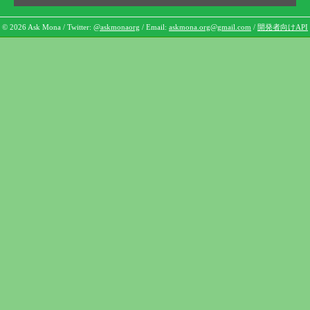
© 2026 Ask Mona / Twitter:
@askmonaorg
/ Email:
askmona.org@gmail.com
/
開発者向けAPI