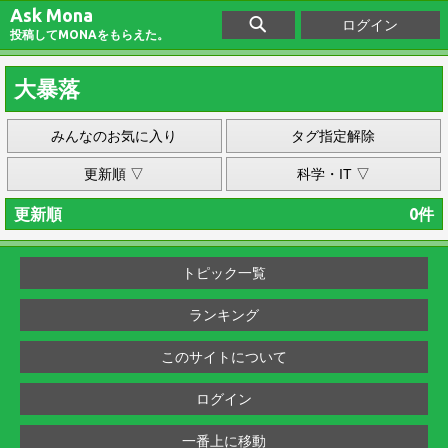
Ask Mona
ログイン
投稿してMONAをもらえた。
大暴落
みんなのお気に入り
タグ指定解除
更新順 ▽
科学・IT ▽
更新順
0件
トピック一覧
ランキング
このサイトについて
ログイン
一番上に移動