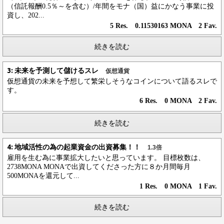
（信託報酬0.5％～を含む）/年間をモナ（国）益にかなう事業に投
資し、202...
5 Res. 0.11530163 MONA 2 Fav.
続きを読む
3: 未来を予測して儲けるスレ
仮想通貨
仮想通貨の未来を予想して繁栄しそうなコインについて語るスレで
す。
6 Res. 0 MONA 2 Fav.
続きを読む
4: 地域活性の為の起業資金の出資募集！！
1.3倍
雇用を生む為に事業拡大したいと思っています。 目標枚数は、
2738MONA MONAで出資してくださった方に８か月間毎月
500MONAを還元して...
1 Res. 0 MONA 1 Fav.
続きを読む