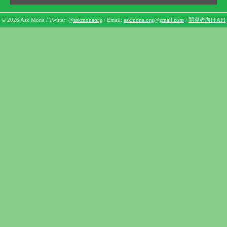
© 2026 Ask Mona / Twitter:
@askmonaorg
/ Email:
askmona.org@gmail.com
/
開発者向けAPI