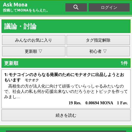
Ask Mona
ログイン
投稿してMONAをもらえた。
議論・討論
みんなのお気に入り
タグ指定解除
更新順 ▽
初心者 ▽
更新順
1件
1: モナコインのさらなる発展のためにモナオクに出品しようとお
もいます
モナオク
高校生の方が法人化に向けて頑張っていらっしゃるみたいなの
で、社会人の私も何か応援出来ないのだろうかとトピックを作って
みまし...
19 Res. 0.00694 MONA 1 Fav.
続きを読む