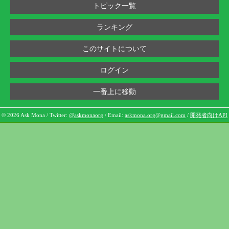
トピック一覧
ランキング
このサイトについて
ログイン
一番上に移動
© 2026 Ask Mona / Twitter:
@askmonaorg
/ Email:
askmona.org@gmail.com
/
開発者向けAPI